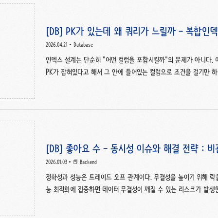
[DB] PK가 있는데 왜 쿼리가 느릴까 - 복합인
2026.04.21
Database
인덱스 설계는 단순히 "어떤 컬럼을 포함시킬까"의 문제가 아니다. 
PK가 잡혀있다고 해서 그 안에 들어있는 컬럼으로 조건을 걸기만 
다.이번 글에서는 PK가 있음에도 쿼리가 풀스캔에 가깝게 동작했던 사
선두 컬럼(leading column) 원리를 짚어본다.0. 문제 상황리포
매출 통계를 보여주는 페이지인데, 한 지점 데이터가 5천 건 수준이 
이블 구조는 대략 이렇다(예시).CREATE TABLE analytics.sales_month
[DB] 좋아요 수 - 동시성 이슈와 해결 전략 : 
리
2026.01.03
📕 Backend
정확성과 성능은 트레이드 오프 관계이다. 무결성을 높이기 위해 락을
능 최적화에 집중하면 데이터 무결성이 깨질 수 있는 리스크가 발생
적절한 균형점을 찾는 것이다. 초당 수천 건의 요청이 쏟아지는 '좋아
떻게 해야 할까? 핵심은 결국 동시성 제어에 있다. 명시적인 레코