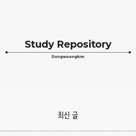
Study Repository
Dongwoongkim
최신 글