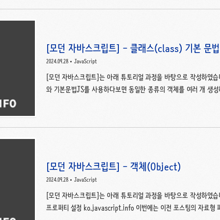
락과, 락 없이 시스템의 처리량을 극대화하는 낙관적 락을 각각 구현
상황에 맞는 최적의 선택지를 찾아가는 과정을 정리해 보려 한다. 
해 보자.첫 번째로, ‘좋아요 수’ 데이터는 아래와 같이 비교..
[모던 자바스크립트] - 클래스(class) 기본 문법
2024.09.28
JavaScript
[모던 자바스크립트]는 아래 튜토리얼 과정을 바탕으로 작성하였습니다. 클래
와 기본문법JS를 사용하다보면 동일한 종류의 객체를 여러 개 생성해
function을 통해 객체를 만들수도 있습니다만, JS도 자바와 마찬
만들 수도 있습니다. 기본 문법기본문법은 비슷합니다. class MyClass { constructor() { ... } method()
}} 조금 다른 점이 있다면, constructor()는 new에 의해 자
[모던 자바스크립트] - 객체(Object)
2024.09.28
JavaScript
[모던 자바스크립트]는 아래 튜토리얼 과정을 바탕으로 작성하였습니다. 객체
프로퍼티 설정 ko.javascript.info 이번에는 이전 포스팅의 자
세히 알아봅시다.1. 객체객체형 타입을 제외한 나머지 7가지 타입들