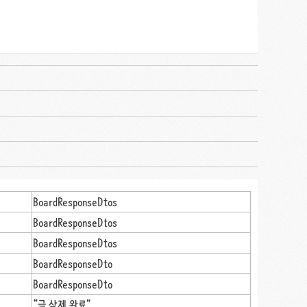
BoardResponseDtos
BoardResponseDtos
BoardResponseDtos
BoardResponseDto
BoardResponseDto
“글 삭제 완료”