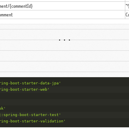
ment/{commentId}
"
comment
C
ring-boot-starter-data-jpa'
ring-boot-starter-web'
ok'
t:spring-boot-starter-test'
ring-boot-starter-validation'