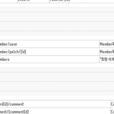
mber/save
MemberR
mber/patch/{id}
MemberR
mbers
"회원 삭
ardId}/comment
C
ment/{commentId}
C