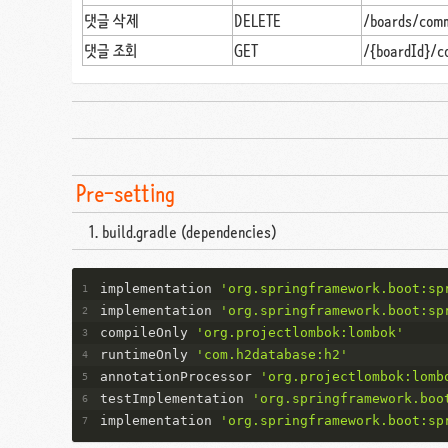
댓글 삭제
DELETE
/boards/com
댓글 조회
GET
/{boardId}/
Pre-setting
build.gradle (dependencies)
implementation 
'org.springframework.boot:sp
implementation 
'org.springframework.boot:sp
compileOnly 
'org.projectlombok:lombok'
runtimeOnly 
'com.h2database:h2'
annotationProcessor 
'org.projectlombok:lomb
testImplementation 
'org.springframework.boo
implementation 
'org.springframework.boot:sp