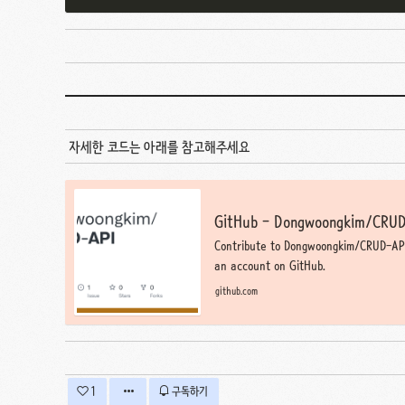
자세한 코드는 아래를 참고해주세요
GitHub - Dongwoongkim/CRU
Contribute to Dongwoongkim/CRUD-AP
an account on GitHub.
github.com
1
구독하기