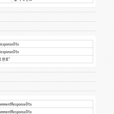
esponseDto
esponseDto
제 완료"
ommentResponseDto
ommentResponseDto