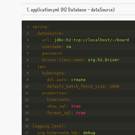
application.yml (H2 Database - dataSource)
spring:
datasource:
url:
jdbc:h2:tcp://localhost/~/board
username:
sa
password:
driver-class-name:
org.h2.Driver
jpa:
hibernate:
ddl-auto:
create
default_batch_fetch_size:
1000
properties:
hibernate:
show_sql:
true
format_sql:
true
logging.level:
org.hibernate.SQL:
debug