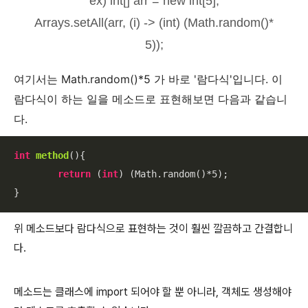
ex) int[] arr = new int[5];
Arrays.setAll(arr, (i) -> (int) (Math.random()*
5));
여기서는 Math.random()*5 가 바로 '람다식'입니다. 이
람다식이 하는 일을 메소드로 표현해보면 다음과 같습니
다.
int
method
()
{

return
 (
int
) (Math.random()*
5
);

}
위 메소드보다 람다식으로 표현하는 것이 훨씬 깔끔하고 간결합니
다.
메소드는 클래스에 import 되어야 할 뿐 아니라, 객체도 생성해야