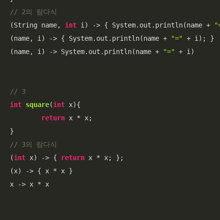
// 2의 람다식
(String name, 
int
 i) -> { System.out.println(name + 
"
(name, i) -> { System.out.println(name + 
"="
 + i); } 

(name, i) -> System.out.println(name + 
"="
 + i)

// 3
int
square
(
int
 x)
{

return
 x * x;

// 3의 람다식
(
int
 x) -> { 
return
 x * x; };

(x) -> { x * x }

x -> x * x
