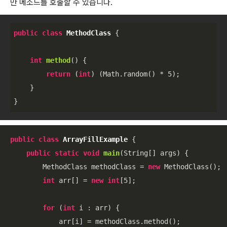
만 메소드를 호출할 수 있습니다.
public
class
MethodClass
{

int
method
()
{

return
 (
int
) (Math.random() * 
5
);

    }

public
class
ArrayFillExample
{

public
static
void
main
(String[] args)
{

        MethodClass methodClass = 
new
 MethodClass();

int
 arr[] = 
new
int
[
5
];

for
 (
int
 i : arr) {

            arr[i] = methodClass.method();
