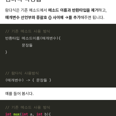
람다식은 기존 메소드에서
메소드 이름과 반환타입을 제거
하고,
매개변수 선언부와 중괄호 {} 사이에 ->를 추가
해주면 됩니다.
// 기존 메소드 사용 방식
반환타입 메소드이름(매개변수){

	문장들

}

// 람다식 사용방식
(매개변수) -> { 문장들 }
예를 들어 봅시다.
// 기존 메소드 사용 방식
int
max
(
int
 a, 
int
 b)
{
