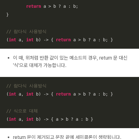
return
 a > b ? a : b;

}

// 람다식 사용방식
(
int
 a, 
int
 b) -> { 
return
 a > b ? a : b; }
이 때, 위처럼 반환 값이 있는 메소드의 경우, return 문 대신
'식'으로 대체가 가능합니다.
// 람다식 사용방식
(
int
 a, 
int
 b) -> { 
return
 a > b ? a : b; }

// 식으로 대체
(
int
 a, 
int
 b) -> { a > b ? a : b }
return 문이 제거되고 문장 끝에 세미콜론이 생략됩니다.