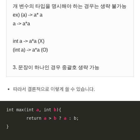
개 변수의 타입을 명시해야 하는 경우는 생략 불가능
ex) (a) -> a* a
a -> a*a
int a -> a*a (X)
(int a) -> a*a (O)
3. 문장이 하나인 경우 중괄호 생략 가능
따라서 결론적으로 이렇게 쓸 수 있습니다.
int max(int 
a
, int 
b
){

	return 
a
 > 
b
 ? 
a
 : b;

}
