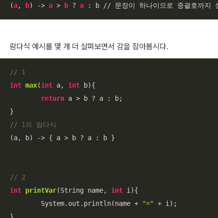
(
a
, 
b
) -> 
a
 > 
b
 ? 
a
 : b // 문장이 하나이므로 중괄호까지 
람다식 예시를 몇 개 더 살펴보면서 감을 잡아봅시다.
// 1
int
max
(
int
 a, 
int
 b)
{

return
 a > b ? a : b;

// 1의 람다식 
(a, b) -> { a > b ? a : b }

// 2 
int
printVar
(String name, 
int
 i)
{

	System.out.println(name + 
"="
 + i);
