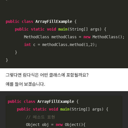
public
class
ArrayFillExample
{

public
static
void
main
(String[] args)
{

        MethodClass methodClass = 
new
 MethodClass();

int
 c = methodClass.method(
1
,
2
);

    }

}
그렇다면 람다식은 어떤 클래스에 포함될까요?
예를 들어 보겠습니다.
public
class
ArrayFillExample
{

public
static
void
main
(String[] args)
{

// 메소드 표현 
        Object obj = 
new
 Object(){
