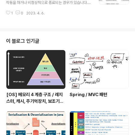
이게 무슨 뜻이냐 할 수 있는데 쉽게 풀어서 설명하면, 단순
작동을 하거나 비정상적으로 종료되는 경우가 있습니다.
히 다룰 객체의 타입을 미리 명시해줌으로써 번거로운 형
이러한 결과를 초래하는 원인을 프로그램 오류라고 합니
변환을 줄여준다는 의미입니다. 간단하게 예를 들어보겠습
1
0
2023. 4. 6.
다. 오류는 발생시점을 기준으로 나누면 "컴파일 에러", "런
니다. public class Generics_1 { public stat..
타임 에러" 로 나눌 수 있습니다. 컴파일 에러 말 그대로 컴
파일 시점에 발생하는 에러. * Checked 예외 런타임 에
러 실행 도중에 발생하는 에러. * Unchecked 예외 이 외
에도 논리적 에러가 있는데, 논리적 에러는 컴파일도 잘되
이 블로그 인기글
고 실행도 잘 되지만 개발자가 의도한 것과 다르게 동작하
는 에러를 말합니다. 예를 들어, 창고의 재고가 음수가 된다
거나 하는 등의 에러 자바에서는 실행 시 발생할 수 있는 프
로그램 오류를 '에러'와 '예외' 두가지로 구분합니다. 에러
는 프로그램 코드로..
[OS] 메모리 4 계층 구조 / 레지
Spring / MVC 패턴
스터, 캐시, 주기억장치, 보조기억
장치