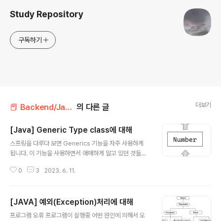
Study Repository
구독하기
더보기
📕 Backend/Java
의 다른 글
[Java] Generic Type class에 대해
글 내용
스프링을 다루다 보면 Generics 기능을 자주 사용하게
됩니다. 이 기능을 사용하면서 애매하게 알고 있던 것들을
짚고 가기 위해, 문법적으로 한 번 쭉 짚고 가도록 하겠습니
0
3
2023. 6. 11.
다. 특히 자료구조 같이 직접 구조체를 만들어 사용할 때 매
우 유용한 기능이라 사용법을 반드시 알아두는 것이 좋습
니다. Generics란? Generics는 "다양한 타입의 객체들
[JAVA] 예외(Exception)처리에 대해
을 다루는 메소드나 컬렉션 클래스에 컴파일 시의 타입 Ch
글 내용
eck를 해주는 자바의 기능"입니다. 위 문장만 읽어봤을 때
프로그램 오류 프로그램이 실행중 어떤 원인에 의해서 오