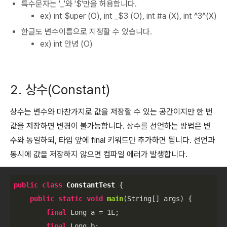
특수문자는 '_'와 '$'만을 허용합니다.
ex) int $uper (O), int _$3 (O), int #a (X), int ^3^(X)
한글도 변수이름으로 지정할 수 있습니다.
ex) int 안녕 (O)
2. 상수(Constant)
상수는 변수와 마찬가지로 값을 저장할 수 있는 공간이지만 한 번
값을 저장하면 변경이 불가능합니다. 상수를 선언하는 방법은 변
수와 동일하되, 타입 앞에 final 키워드만 추가하면 됩니다. 선언과
동시에 값을 저장하지 않으면 컴파일 에러가 발생합니다.
public
class
ConstantTest
{

public
static
void
main
(String[] args)
{

final
 Long a = 
1L
;

final
 Long b; 
