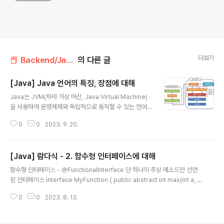
더보기
📕 Backend/Java
의 다른 글
[Java] Java 언어의 특징, 장점에 대해
글 내용
Java는 JVM(자바 가상 머신, Java Virtual Machine)
을 사용하여 운영체제와 독립적으로 동작할 수 있는 언어
로, 어느 운영체제에서나 같은 형태로 실행될 수 있는 객체
0
0
2023. 9. 20.
지향 언어입니다. 특징1. 객체지향언어객체지향 언어의 특
징인 캡슐화, 상속성, 다형성을 완벽하게 지원합니다.여기
서 말하는 캡슐화, 상속성, 다형성은 객체지향개념에 대해
[Java] 람다식 - 2. 함수형 인터페이스에 대해
다룰 때 자세히 설명하도록 하겠습니다.우선적으로 자바는
글 내용
이런 특징들이 있다 정도만 알아두어도 좋습니다. 객체를
함수형 인터페이스 - @FunctionalInterface 단 하나의 추상 메소드만 선언
만들기 위한 설계도인 클래스를 작성하고, 객체와 객체 즉
된 인터페이스 interface MyFunction { public abstract int max(int a, in
클래스와 클래스를 연결해서 목적에 맞게 프로그램을 만드
t b); } MyFunction f = new MyFunction(){ public int max(int a, int b){
는 것이 Java 언어가 가지는 큰 특징입니다. 2. 모든 운영
0
0
2023. 8. 13.
return a > b ? a : b; } }; 위처럼 인터페이스에 추상메소드로 선언해두면 람다
체제에서 실행 가능자바는 JVM을 사용하기 때문에 위에
식으로 운영또한 가능합니다. MyInterface f = (int a, int b) -> a > b ? a :
서 말했듯 자바 실행..
b; int big = f.max(5, 3); 이처럼 MyInterface 인터페이스를 구현한 익명 객