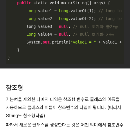
public
 static void main(String[] args) {

Long
 value1 = 
Long
.valueOf(
1
); 
// long to Lo
Long
 value2 = 
Long
.valueOf(
2
); 
// long to Lo
        long value3 = 
null
; 
// null 초기화 불가능 
Long
 value4 = 
null
; 
// null 초기화 가능
        System.
out
.println(
"value1 = "
 + value1 + val
    }

}
참조형
기본형을 제외한 나머지 타입은 참조형 변수로 클래스의 이름을
사용하므로 클래스의 이름이 참조변수의 타입이 됩니다. (따라서
String도 참조형타입)
따라서 새로운 클래스를 생성한다는 것은 어떤 의미에서 참조변수