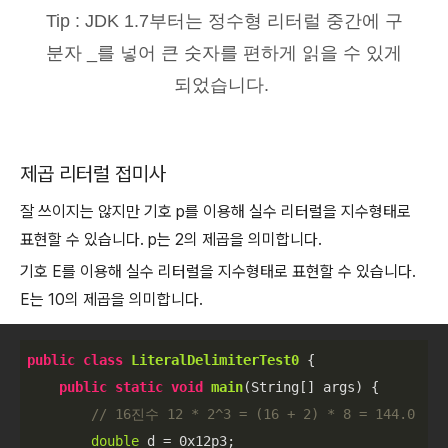
Tip : JDK 1.7부터는 정수형 리터럴 중간에 구
분자 _를 넣어 큰 숫자를 편하게 읽을 수 있게
되었습니다.
제곱 리터럴 접미사
잘 쓰이지는 않지만 기호 p를 이용해 실수 리터럴을 지수형태로
표현할 수 있습니다. p는 2의 제곱을 의미합니다.
기호 E를 이용해 실수 리터럴을 지수형태로 표현할 수 있습니다.
E는 10의 제곱을 의미합니다.
public
class
LiteralDelimiterTest0
 {

public
static
void
main
(
String[] args
)
 {

// 16진수 12 * 2^3 = (16 + 2) * 8 = 144.0
double
 d = 
0x12
p3;
