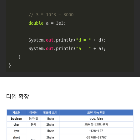
// 3 * 10^3 = 3000
double
 a = 
3e3
;

        System.
out
.println(
"d = "
 + d);

        System.
out
.println(
"a = "
 + a);

    }

타입 확장