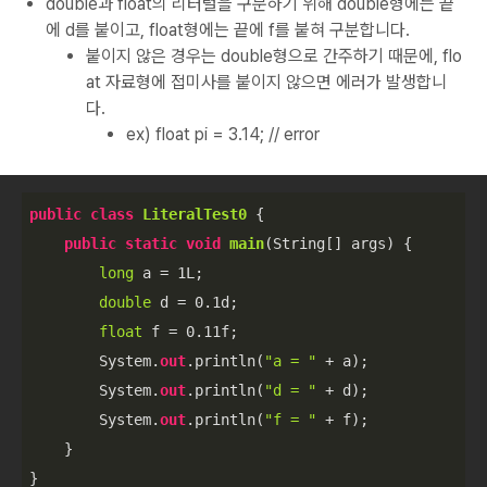
double과 float의 리터럴을 구분하기 위해 double형에는 끝
에 d를 붙이고, float형에는 끝에 f를 붙혀 구분합니다.
붙이지 않은 경우는 double형으로 간주하기 때문에, flo
at 자료형에 접미사를 붙이지 않으면 에러가 발생합니
다.
ex) float pi = 3.14; // error
public
class
LiteralTest0
 {

public
static
void
main
(
String[] args
)
 {

long
 a = 
1L
;

double
 d = 
0.1
d;

float
 f = 
0.11f
;

        System.
out
.println(
"a = "
 + a);

        System.
out
.println(
"d = "
 + d);

        System.
out
.println(
"f = "
 + f);

    }

}