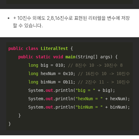
+ 10진수 외에도 2,8,16진수로 표현된 리터럴을 변수에 저장
할 수 있습니다.
public
class
LiteralTest
 {

public
static
void
main
(
String[] args
)
 {

long
 big = 
010
; 
// 8진수 10 -> 10진수 8
long
 hexNum = 
0x10
; 
// 16진수 10 -> 10진수 16
long
 binNum = 
0b11
; 
// 2진수 11 - > 10진수 3
        System.
out
.println(
"big = "
 + big);

        System.
out
.println(
"hexNum = "
 + hexNum);

        System.
out
.println(
"binNum = "
 + binNum);

    }
