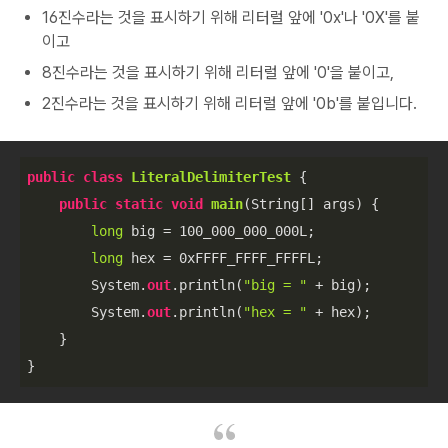
16진수라는 것을 표시하기 위해 리터럴 앞에 '0x'나 '0X'를 붙
이고
8진수라는 것을 표시하기 위해 리터럴 앞에 '0'을 붙이고,
2진수라는 것을 표시하기 위해 리터럴 앞에 '0b'를 붙입니다.
public
class
LiteralDelimiterTest
 {

public
static
void
main
(
String[] args
)
 {

long
 big = 
100
_000_000_000L;

long
 hex = 
0xFFFF
_FFFF_FFFFL;

        System.
out
.println(
"big = "
 + big);

        System.
out
.println(
"hex = "
 + hex);

    }
