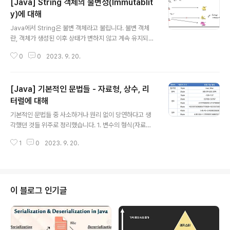
[Java] String 객체의 불변성(Immutablit
y)에 대해
글 내용
Java에서 String은 불변 객체라고 불립니다. 불변 객체
란, 객체가 생성된 이후 상태가 변하지 않고 계속 유지되는
객체를 말합니다. 즉 String 인스턴스는 한 번 생성되면 그
0
0
2023. 9. 20.
값을 읽기만 할 수 있고, 변경을 불가능합니다. 그런데 아래
코드를 보면 String a = "hi"; a = "hi~"; System.out.pr
intln("a = " + a); 실행 결과가 "a = hi~"로 나오는데, 값
[Java] 기본적인 문법들 - 자료형, 상수, 리
이 변경된 것 아닌가라고 생각할 수 있습니다. 실상은 Stri
ng 객체의 값이 변경된 것이 아니라 2번째 라인에서 새로
터럴에 대해
글 내용
운 String 객체(="hi~")가 생성되고, 그 참조가 a변수에
기본적인 문법들 중 사소하거나 원리 없이 당연하다고 생
할당된 것입니다. 불변성은 이걸 말하는 것이 아닙니다. St
각했던 것들 위주로 정리했습니다. 1. 변수의 형식(자료형)
ring 객체의 불변성은 "hi"라는 String 인스턴스..
기본형 기본형에는 논리형, 문자형, 정수형, 실수형이 있습
1
0
2023. 9. 20.
니다. 논리형 - boolean (C에서는 bool로 사용했지만, J
ava에서는 boolean으로 사용합니다.) 문자형 - char 정
수형 - byte, short, int, long 실수형 - double, float S
pring 을 다룰 때에는 int, double, long 대신 Integer,
Double, Long을 사용했는데 int와 Integer는 어떻게 다
이 블로그 인기글
를까? int는 자료형(primitive type, 변수의 타입으로 '변
수'는 '값을 저장할 수 있는 메모리 상의 공간'을 의미)으로
산수연산이 가능하고 null로 초기..