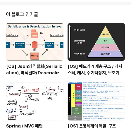
나이징하여 슬라이스할 수 있는 StringTokenizer가, 여
러 문자열들을 모아 출력 결과를 한 곳에 빌드할 수 있는 St
ringBuilder가 있습니다. Scanner next + 자료형을 이
이 블로그 인기글
용해 입력을 받을 수 있고, hasNext + 자료형을 ㅁ이용해
입력받을 수 있는 자료형이 있는지 구할 수 있습니다. 기본
적인 선언 및 사용 public class ScannerTest { public
static void m..
[CS] Json의 직렬화(Serializ
[OS] 메모리 4 계층 구조 / 레지
ation), 역직렬화(Deserializa
스터, 캐시, 주기억장치, 보조기억
tion)
장치
Spring / MVC 패턴
[OS] 운영체제의 역할, 구조