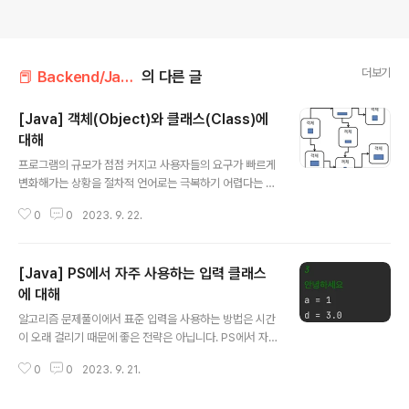
더보기
📕 Backend/Java
의 다른 글
[Java] 객체(Object)와 클래스(Class)에
대해
글 내용
프로그램의 규모가 점점 커지고 사용자들의 요구가 빠르게
변화해가는 상황을 절차적 언어로는 극복하기 어렵다는 한
계를 느끼고 객체지향언어를 이용한 개발방법론이 대안으
0
0
2023. 9. 22.
로 떠오름과 동시에 자바가 발표되고 객체지향언어는 이제
프로그래밍언어의 주류로 자리 잡았습니다. 1. 객체 지향
프로그래밍(Object-oriented Programming)이란?
[Java] PS에서 자주 사용하는 입력 클래스
쉽게 말해 객체를 만들고 객체를 사용하는 프로그래밍 방
법이라고 볼 수 있습니다. 프로그램을 데이터와 처리방법
에 대해
글 내용
으로 나누는게 아니고, 프로그램을 다수의 "객체"를 만들
알고리즘 문제풀이에서 표준 입력을 사용하는 방법은 시간
고, 객체 간의 상호작용을 통해 프로그램이 동작하도록 설
이 오래 걸리기 때문에 좋은 전략은 아닙니다. PS에서 자
계하는 프로그래밍 방법입니다. 객체지향프로그래밍이라
주 사용되는 자바 입력 클래스 사용법에 대해 간단히 알아
고 해서 기존 절차적 프로그래밍 언어와 전혀 다른 방식이
0
0
2023. 9. 21.
봅시다. 대표적으로 자주 사용하는 입력 클래스에는 Scan
라고 느낄 수 있지만, 사실 기존 프로그래밍 언..
ner, BufferedReader가 있고, 입력받은 문자열을 토크