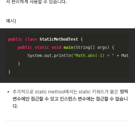
서 편리하게 사용할 수 있습니다.
예시)
public
class
StaticMethodTest
{

public
static
void
main
(String[] args)
{

        System.out.println(
"Math.abs(-1) = "
 + Math.
    }

}
추가적으로 static method에서는 static 키워드가 붙은
정적
변수에만 접근할 수 있고 인스턴스 변수에는 접근할 수 없습니
다.