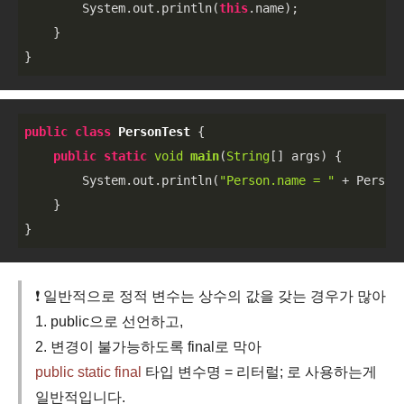
        System.out.println(
this
.name);

    }

}
public
class
PersonTest
{

public
static
void
main
(
String
[] args
)
 {

        System.out.println(
"Person.name = "
 + Person.
    }

}
❗️ 일반적으로 정적 변수는 상수의 값을 갖는 경우가 많아
1. public으로 선언하고,
2. 변경이 불가능하도록 final로 막아
public static final
타입 변수명 = 리터럴; 로 사용하는게
일반적입니다.