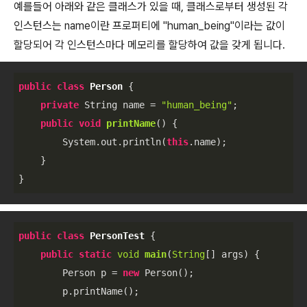
예를들어 아래와 같은 클래스가 있을 때, 클래스로부터 생성된 각
인스턴스는 name이란 프로퍼티에 "human_being"이라는 값이
할당되어 각 인스턴스마다 메모리를 할당하여 값을 갖게 됩니다.
public
class
Person
{

private
 String name = 
"human_being"
;

public
void
printName
()
{

        System.out.println(
this
.name);

    }

}
public
class
PersonTest
{

public
static
void
main
(
String
[] args
)
 {

        Person p = 
new
 Person();

        p.printName();
