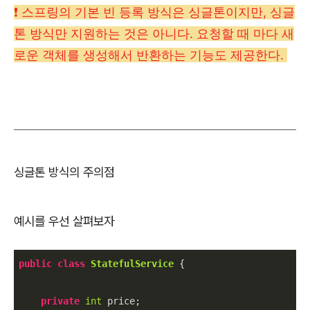
❗️
스프링의 기본 빈 등록 방식은 싱글톤이지만
,
싱글
톤 방식만 지원하는 것은 아니다
.
요청할 때 마다 새
로운 객체를 생성해서 반환하는 기능도 제공한다
.
싱글톤 방식의 주의점
예시를 우선 살펴보자
public
class
StatefulService
 {

private
int
 price;
