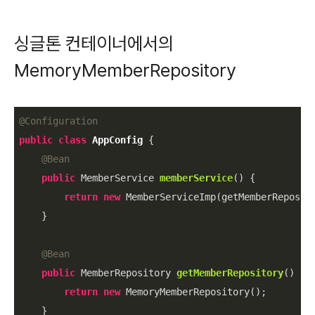
싱글톤 컨테이너에서의
MemoryMemberRepository
@Configuration
public
class
AppConfig
{

@Bean
public
 MemberService 
memberService
()
{

return
new
 MemberServiceImp(getMemberReposito
    }

@Bean
public
 MemberRepository 
getMemberRepository
()
{

return
new
 MemoryMemberRepository();

    }
