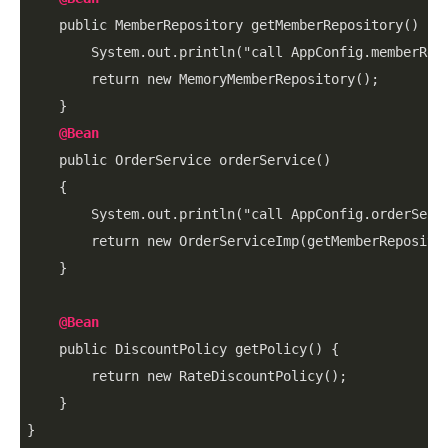
    public MemberRepository getMemberRepository() {

        System
.out
.println
("call AppConfig
.memberRep
        return new MemoryMemberRepository();

    }

@Bean
    public OrderService orderService()

    {

        System
.out
.println
("call AppConfig
.orderServ
        return new OrderServiceImp(getMemberRepositor
    }

@Bean
    public DiscountPolicy getPolicy() {

        return new RateDiscountPolicy();

    }

}
