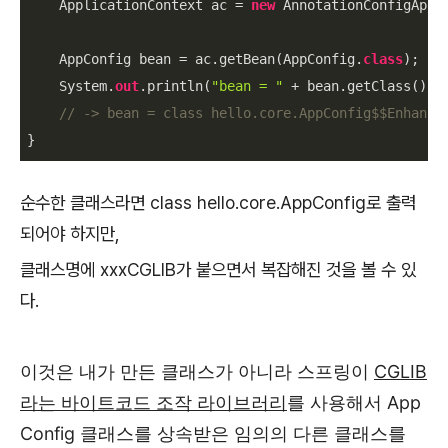
    ApplicationContext ac = 
new
 AnnotationConfigAppl
    AppConfig bean = ac.getBean(AppConfig.
class
);

    System.
out
.println(
"bean = "
 + bean.getClass());

// -> bean = class hello.core.AppConfig$$Enhance
}
순수한 클래스라면 class hello.core.AppConfig로 출력
되어야 하지만,
클래스명에 xxxCGLIB가 붙으면서 복잡해진 것을 볼 수 있
다.
이것은 내가 만든 클래스가 아니라 스프링이
CGLIB
라는 바이트코드 조작 라이브러리
를 사용해서
App
Config
클래스를 상속받은 임의의 다른 클래스를