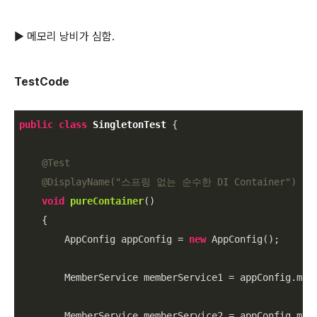
▶︎ 메모리 낭비가 심함.
TestCode
public
class
SingletonTest
{

@Test
@DisplayName("스프링 없는 순수한 DI Container")
void
pureContainer
()
{

        AppConfig appConfig = 
new
 AppConfig();

        MemberService memberService1 = appConfig.memb
        MemberService memberService2 = appConfig.memb