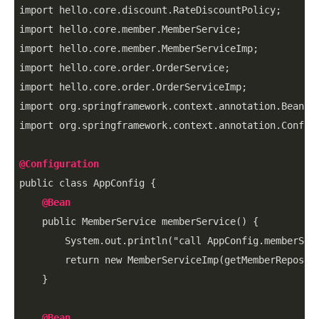
import hello
.core
.discount
.RateDiscountPolicy
;

import hello
.core
.member
.MemberService
;

import hello
.core
.member
.MemberServiceImp
;

import hello
.core
.order
.OrderService
;

import hello
.core
.order
.OrderServiceImp
;

import org
.springframework
.context
.annotation
.Bean
;

import org
.springframework
.context
.annotation
.Config
@Configuration
public class AppConfig {

@Bean
    public MemberService memberService() {

        System
.out
.println
("call AppConfig
.memberSer
        return new MemberServiceImp(getMemberReposito
    }

@Bean