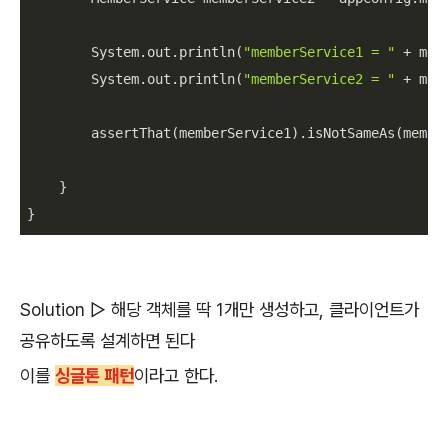
        System.out.println(
"memberService1 = "
 + mem
        System.out.println(
"memberService2 = "
 + mem
        assertThat(memberService1).isNotSameAs(member
    }

}
Solution ▷ 해당 객체를 딱 1개만 생성하고, 클라이언트가
공유하도록 설계하면 된다
이를
싱글톤 패턴
이라고 한다.