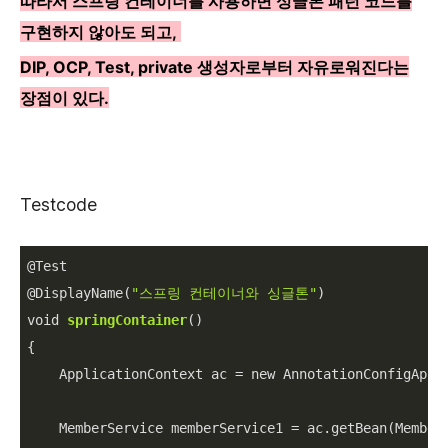
따라서 스프링 컨테이너를 사용하면 싱글톤 패턴 코드를
구현하지 않아도 되고,
DIP, OCP, Test, private 생성자로부터 자유로워진다는
장점이 있다.
Testcode
@Test

@DisplayName(
"스프링 컨테이너와 싱글톤"
)

void 
springContainer
()

{

    ApplicationContext ac = new AnnotationConfigAppli
    MemberService memberService1 = ac.getBean(MemberS