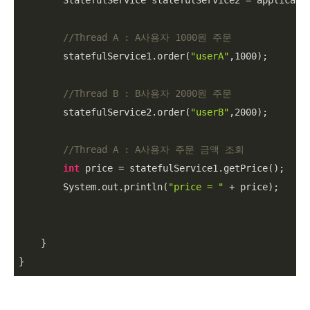
        StatefulService statefulService2 = applicatio
//Thread A : A사용자 1000원 주문
        statefulService1.order(
"userA"
,
1000
);

//Thread B : B사용자 2000원 주문
        statefulService2.order(
"userB"
,
2000
);

//Thread A : A사용자 주문 금액 조회
int
 price = statefulService1.getPrice();

        System.out.println(
"price = "
 + price);

    }

}