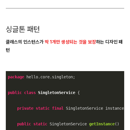
싱글톤 패턴
클래스의 인스턴스가
딱 1개만 생성되는 것을 보장
하는 디자인 패
턴
package
 hello.core.singleton;

public
class
SingletonService
{

private
static
final
 SingletonService instance =
public
static
 SingletonService 
getInstance
()