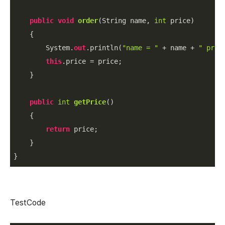
public
void
order
(
String name, 
int
 price
)
    {

        System.
out
.println(
"name = "
 + name + 
" pric
this
.price = price;

    }

public
int
getPrice
(
)
    {

return
 price;

    }

TestCode