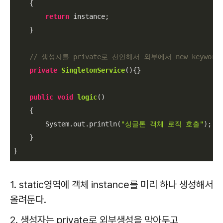
{

return
 instance;

    }

// 생성자를 private로 선언해서 외부에서 new keywo
private
SingletonService
()
{}

public
void
logic
()
{

        System.out.println(
"싱글톤 객체 로직 호출"
);

    }

1. static영역에 객체 instance를 미리 하나 생성해서
올려둔다.
2. 생성자는 private로 외부생성을 막아두고