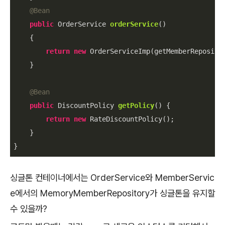
@Bean
public
 OrderService 
orderService
()
{

return
new
 OrderServiceImp(getMemberRepositor
    }

@Bean
public
 DiscountPolicy 
getPolicy
()
{

return
new
 RateDiscountPolicy();

    }

}
싱글톤 컨테이너에서는 OrderService와 MemberServic
e에서의 MemoryMemberRepository가 싱글톤을 유지할
수 있을까?