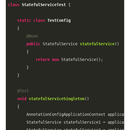
class
StatefulServiceTest
{

static
class
TestConfig
{

@Bean
public
 StatefulService 
statefulService
()
{

return
new
 StatefulService();

        }

    }

@Test
void
statefulServiceSingleton
()
{

        AnnotationConfigApplicationContext applicati
        StatefulService statefulService1 = applicatio