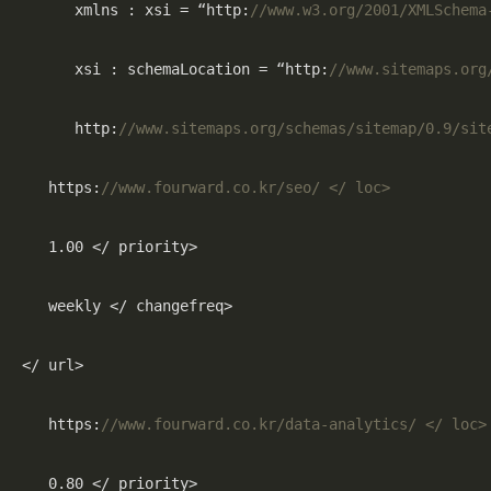
      xmlns : xsi = “http:
//www.w3.org/2001/XMLSchema
      xsi : schemaLocation = “http:
//www.sitemaps.org
      http:
//www.sitemaps.org/schemas/sitemap/0.9/sit
   https:
//www.fourward.co.kr/seo/ </ loc>
1.00
 </ priority>

   weekly </ changefreq>

</ url>

   https:
//www.fourward.co.kr/data-analytics/ </ loc>
0.80
 </ priority>
