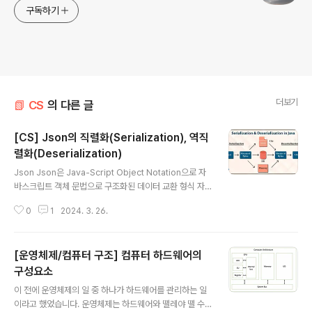
구독하기
더보기
📗 CS
의 다른 글
[CS] Json의 직렬화(Serialization), 역직
렬화(Deserialization)
글 내용
Json Json은 Java-Script Object Notation으로 자
바스크립트 객체 문법으로 구조화된 데이터 교환 형식 자
바나 파이썬, 자바스크립트 등 여러 언어에서 데이터 교환
0
1
2024. 3. 26.
형식으로 사용됩니다. JavaScript 객체 문법 키(key)와
값(value)로 구성됩니다. ex) {"name" : "kim", "age" :
26} 주의해야 할 점은 이미 존재하는 키에 대해 중복으로
[운영체제/컴퓨터 구조] 컴퓨터 하드웨어의
값을 선언하면 마지막에 쓰인 값으로 덮어 씌운다는 점입
니다. // file.json { "name" : "kim", "name" : "choi" }
구성요소
글 내용
const fs = require('fs') const path = require('pat
이 전에 운영체제의 일 중 하나가 하드웨어를 관리하는 일
h') const file = fs.readFileSync(path.join(__..
이라고 했었습니다. 운영체제는 하드웨어와 뗄레야 뗄 수