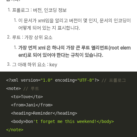
프롤로그 : 버전, 인코딩 정보
이 문서가 xml임을 알리고 버전이 몇 인지, 문서의 인코딩이
어떻게 되어 있는 지 표시합니다.
루트 : 가장 상위 요소
가장 먼저 xml 은 하나의 가장 큰 루트 엘리먼트(root elem
ent)로 되어 있어야 한다는 규칙이 있습니다.
그 아래 하위 요소 : key
<?xml version=
"1.0"
 encoding=
"UTF-8"
?> 
// 프롤로그
<note> 
// 루트 
  <to>Tove</to> 

  <from>Jani</from>

  <heading>Reminder</heading>

  <body>Don
't forget me this weekend!</body>

</note>