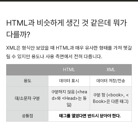
HTML과 비슷하게 생긴 것 같은데 뭐가
다를까?
XML은 형식만 보았을 때 HTML과 매우 유사한 형태를 가져 헷갈
릴 수 있지만 용도나 사용 측면에서 전혀 다릅니다.
HTML
XML
용도
데이터 표시
데이터 저장/전송
구분하지 않음 (<hea
구분 함 (<book>, <
대/소문자 구분
d>와 <Head>는 동
Book>은 다른 태그)
일)
공통점
태그를 열었다면 반드시 닫아야 한다.