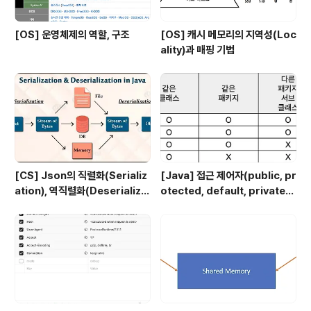
[OS] 운영체제의 역할, 구조
[OS] 캐시 메모리의 지역성(Loc
ality)과 매핑 기법
[CS] Json의 직렬화(Serializ
[Java] 접근 제어자(public, pr
ation), 역직렬화(Deserializa
otected, default, private)
tion)
에 대해