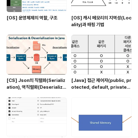
[OS] 운영체제의 역할, 구조
[OS] 캐시 메모리의 지역성(Loc
ality)과 매핑 기법
[CS] Json의 직렬화(Serializ
[Java] 접근 제어자(public, pr
ation), 역직렬화(Deserializa
otected, default, private)
tion)
에 대해