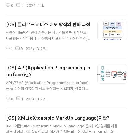
알아봅시다. 전통적 배포방식은 가상화 이전, 그러니까 오
0
0
2024. 4. 1.
래전부터 쓰이던 방식입니다. 물리적인 컴퓨터 한 대에 하
나의 OS rlaehddnd0422.tistory.com 지난 포스팅에
서 클라우드 서비스 배포 방식의 변화 과정을 알아보았습
[CS] 클라우드 서비스 배포 방식의 변화 과정
니다. 전통적 배포부터 가상머신 기반 배포, 그 이후로 컨테
글 내용
이너 기반 배포 방식까지 알아보았는데요. 이 컨테이너 기
전통적 배포방식 먼저 기존에는 서비스를 어떤 방식으로
반 배포 방식을 쉽게 할 수 있도록 도와주고 컨테이너를 관
배포했는지 알아봅시다. 전통적 배포방식은 가상화 이전,
리하도록 도와주는 도구가 바로 도커입니다. 이번 포스팅
그러니까 오래전부터 쓰이던 방식입니다. 물리적인 컴퓨터
에서는 도커가 무엇이고 어떤 방식으로 배포하는지 간략하
1
0
2024. 3. 28.
한 대에 하나의 OS를 깔고 여러가지 프로그램을 설치하는
게 알아보겠습니다. 도커란? "도커"는 컨테이너 기반 가상
방식이에요. 예전에는 서비스를 배포할 때 , 하나의 물리 서
화 플랫폼으로, 응용 프로그램..
버(컴퓨터)에 할당하고, 한 물리 서버에서 여러 애플리케이
[CS] API(Application Programming In
션의 리소스 할당하고 구동했었습니다. 이 방식의 문제는
어떤 프로그램을 설치했을 때 다른 앱에도 영향을 끼치는
terface)란?
글 내용
것이 가능했다는 것입니다. A라는 앱이 리소스를 많이 잡
API 란? API(Application Programming Interface)
아먹고 있어서 B앱의 성능이 저하된다던지.. 등등 그 해결
는 둘 이상의 컴퓨터가 서로 통신하는 방법이자, 컴퓨터 사
책으로 도입된 것이 가상머신(Virtual Machine)입니다.
이의 중계 계층을 뜻합니다. Application : 특정 업무를 수
가상머신(Virtual Machine) 이란? 실행중인 애플리케이
0
1
2024. 3. 27.
행하기 위한 응용 소프트웨어 Programming : 컴퓨터에
션과 운영체제(OS)..
부여하는 명령을 만드는 작업 Interface : 사물과 사물 사
이 또는 사물과 인간 사이의 경계에서 서로 소통하기 위해
[CS] XML(eXtensible MarkUp Language)이란?
만들어진 매개체 종합하면 응용 소프트웨어를 통해 특정
글 내용
작업을 수행하기 위해 필요한 데이터 전송 통신에서 컴퓨
XML 이란? XML(eXtensible Markup Language)은 마크업 형태를 사용
터(서버)와 사용자(클라이언트) 사이의 데이터 전송 통신을
하는 데이터 교환 형식입니다. 여기서 말하는 마크업 형태는 HTML 태그와 같