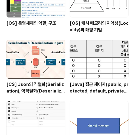
[OS] 운영체제의 역할, 구조
[OS] 캐시 메모리의 지역성(Loc
ality)과 매핑 기법
[CS] Json의 직렬화(Serializ
[Java] 접근 제어자(public, pr
ation), 역직렬화(Deserializa
otected, default, private)
tion)
에 대해