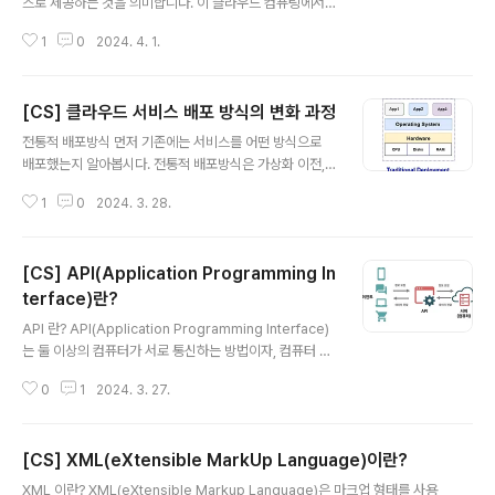
스로 제공하는 것을 의미합니다. 이 클라우드 컴퓨팅에서
가상화하여 서비스로 제공하는 대상은 서버, 플랫폼, 소프
1
0
2024. 4. 1.
트웨어인데요. AWS나 Azure가 대중화되면서 클라우드
를 인프라스트럭쳐의 가상화 개념으로만 이해하기도 하지
만 사실 플랫폼과 소프트웨어까지 포함하는 온라인의 모든
[CS] 클라우드 서비스 배포 방식의 변화 과정
영역을 다루는 꽤 광범위한 개념입니다. 그렇기 때문에 클
글 내용
라우드는 분야별로 나누어서 이해하는 것이 좋습니다. Iaa
전통적 배포방식 먼저 기존에는 서비스를 어떤 방식으로
S, PaaS, SaaS IaaS(Infrastructure as a Service) :
배포했는지 알아봅시다. 전통적 배포방식은 가상화 이전,
인프라스트럭처 에스 어 서비스, 물리적 자원인 컴퓨팅 리
그러니까 오래전부터 쓰이던 방식입니다. 물리적인 컴퓨터
소스를 가상화하여 제공하는 클라우드 서비스. Node.js,
1
0
2024. 3. 28.
한 대에 하나의 OS를 깔고 여러가지 프로그램을 설치하는
MongoDB 등 사용하고자 하는 모듈들을 개발자가 직접
방식이에요. 예전에는 서비스를 배포할 때 , 하나의 물리 서
설치해야..
버(컴퓨터)에 할당하고, 한 물리 서버에서 여러 애플리케이
[CS] API(Application Programming In
션의 리소스 할당하고 구동했었습니다. 이 방식의 문제는
어떤 프로그램을 설치했을 때 다른 앱에도 영향을 끼치는
terface)란?
글 내용
것이 가능했다는 것입니다. A라는 앱이 리소스를 많이 잡
API 란? API(Application Programming Interface)
아먹고 있어서 B앱의 성능이 저하된다던지.. 등등 그 해결
는 둘 이상의 컴퓨터가 서로 통신하는 방법이자, 컴퓨터 사
책으로 도입된 것이 가상머신(Virtual Machine)입니다.
이의 중계 계층을 뜻합니다. Application : 특정 업무를 수
가상머신(Virtual Machine) 이란? 실행중인 애플리케이
0
1
2024. 3. 27.
행하기 위한 응용 소프트웨어 Programming : 컴퓨터에
션과 운영체제(OS)..
부여하는 명령을 만드는 작업 Interface : 사물과 사물 사
이 또는 사물과 인간 사이의 경계에서 서로 소통하기 위해
[CS] XML(eXtensible MarkUp Language)이란?
만들어진 매개체 종합하면 응용 소프트웨어를 통해 특정
글 내용
작업을 수행하기 위해 필요한 데이터 전송 통신에서 컴퓨
XML 이란? XML(eXtensible Markup Language)은 마크업 형태를 사용