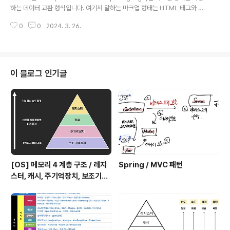
터(서버)와 사용자(클라이언트) 사이의 데이터 전송 통신을
하는 데이터 교환 형식입니다. 여기서 말하는 마크업 형태는 HTML 태그와 같
위한 매개체라고 볼 수 있습니다. 조금 더 쉽게 말하자면, A
이 문서나 데이터의 구조를 나타내는 방법으로, 크게 3가지 구성으로 이루어져
PI는 프로그램들이 서로 상호작용하는 것을 도와주는 매개
0
0
2024. 3. 26.
있습니다. 프롤로그 : 버전, 인코딩 정보 이 문서가 xml임을 알리고 버전이 몇
체로 볼 수 있습니다. API의 역할 클..
인지, 문서의 인코딩이 어떻게 되어 있는 지 표시합니다. 루트 : 가장 상위 요소
가장 먼저 xml 은 하나의 가장 큰 루트 엘리먼트(root element)로 되어 있어
야 한다는 규칙이 있습니다. 그 아래 하위 요소 : key // 프롤로그 // 루트 Tove
Jani Reminder Don't forget me this weekend! HTML과 비슷하게 생
이 블로그 인기글
긴 것 같은데 뭐가 다..
[OS] 메모리 4 계층 구조 / 레지
Spring / MVC 패턴
스터, 캐시, 주기억장치, 보조기억
장치