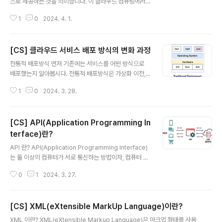
스로 제공하는 것을 의미합니다. 이 클라우드 컴퓨팅에서
가상화하여 서비스로 제공하는 대상은 서버, 플랫폼, 소프
1
0
2024. 4. 1.
트웨어인데요. AWS나 Azure가 대중화되면서 클라우드
를 인프라스트럭쳐의 가상화 개념으로만 이해하기도 하지
만 사실 플랫폼과 소프트웨어까지 포함하는 온라인의 모든
[CS] 클라우드 서비스 배포 방식의 변화 과정
영역을 다루는 꽤 광범위한 개념입니다. 그렇기 때문에 클
글 내용
라우드는 분야별로 나누어서 이해하는 것이 좋습니다. Iaa
전통적 배포방식 먼저 기존에는 서비스를 어떤 방식으로
S, PaaS, SaaS IaaS(Infrastructure as a Service) :
배포했는지 알아봅시다. 전통적 배포방식은 가상화 이전,
인프라스트럭처 에스 어 서비스, 물리적 자원인 컴퓨팅 리
그러니까 오래전부터 쓰이던 방식입니다. 물리적인 컴퓨터
소스를 가상화하여 제공하는 클라우드 서비스. Node.js,
1
0
2024. 3. 28.
한 대에 하나의 OS를 깔고 여러가지 프로그램을 설치하는
MongoDB 등 사용하고자 하는 모듈들을 개발자가 직접
방식이에요. 예전에는 서비스를 배포할 때 , 하나의 물리 서
설치해야..
버(컴퓨터)에 할당하고, 한 물리 서버에서 여러 애플리케이
[CS] API(Application Programming In
션의 리소스 할당하고 구동했었습니다. 이 방식의 문제는
어떤 프로그램을 설치했을 때 다른 앱에도 영향을 끼치는
terface)란?
글 내용
것이 가능했다는 것입니다. A라는 앱이 리소스를 많이 잡
API 란? API(Application Programming Interface)
아먹고 있어서 B앱의 성능이 저하된다던지.. 등등 그 해결
는 둘 이상의 컴퓨터가 서로 통신하는 방법이자, 컴퓨터 사
책으로 도입된 것이 가상머신(Virtual Machine)입니다.
이의 중계 계층을 뜻합니다. Application : 특정 업무를 수
가상머신(Virtual Machine) 이란? 실행중인 애플리케이
0
1
2024. 3. 27.
행하기 위한 응용 소프트웨어 Programming : 컴퓨터에
션과 운영체제(OS)..
부여하는 명령을 만드는 작업 Interface : 사물과 사물 사
이 또는 사물과 인간 사이의 경계에서 서로 소통하기 위해
[CS] XML(eXtensible MarkUp Language)이란?
만들어진 매개체 종합하면 응용 소프트웨어를 통해 특정
글 내용
작업을 수행하기 위해 필요한 데이터 전송 통신에서 컴퓨
XML 이란? XML(eXtensible Markup Language)은 마크업 형태를 사용