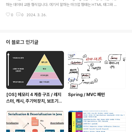
터(서버)와 사용자(클라이언트) 사이의 데이터 전송 통신을
하는 데이터 교환 형식입니다. 여기서 말하는 마크업 형태는 HTML 태그와 같
위한 매개체라고 볼 수 있습니다. 조금 더 쉽게 말하자면, A
이 문서나 데이터의 구조를 나타내는 방법으로, 크게 3가지 구성으로 이루어져
PI는 프로그램들이 서로 상호작용하는 것을 도와주는 매개
0
0
2024. 3. 26.
있습니다. 프롤로그 : 버전, 인코딩 정보 이 문서가 xml임을 알리고 버전이 몇
체로 볼 수 있습니다. API의 역할 클..
인지, 문서의 인코딩이 어떻게 되어 있는 지 표시합니다. 루트 : 가장 상위 요소
가장 먼저 xml 은 하나의 가장 큰 루트 엘리먼트(root element)로 되어 있어
야 한다는 규칙이 있습니다. 그 아래 하위 요소 : key // 프롤로그 // 루트 Tove
Jani Reminder Don't forget me this weekend! HTML과 비슷하게 생
이 블로그 인기글
긴 것 같은데 뭐가 다..
[OS] 메모리 4 계층 구조 / 레지
Spring / MVC 패턴
스터, 캐시, 주기억장치, 보조기억
장치