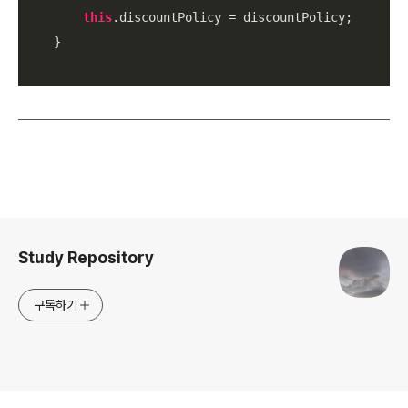
this
.discountPolicy = discountPolicy;

    }

로그 정보
Study Repository
구독하기