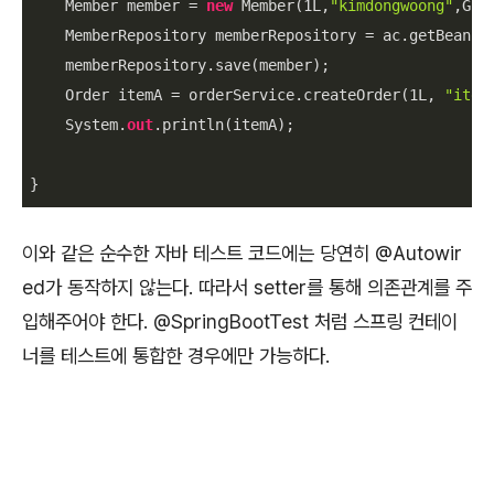
    Member member = 
new
 Member(
1L
,
"kimdongwoong"
,Grad
    MemberRepository memberRepository = ac.getBean(M
    memberRepository.save(member);

    Order itemA = orderService.createOrder(
1L
, 
"item
    System.
out
.println(itemA);

이와 같은 순수한 자바 테스트 코드에는 당연히
@Autowir
ed
가 동작하지 않는다
.
따라서 setter를 통해 의존관계를 주
입해주어야 한다.
@SpringBootTest
처럼 스프링 컨테이
너를 테스트에 통합한 경우에만 가능하다
.