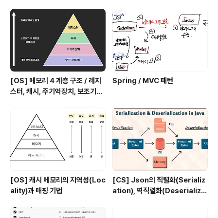
ig.memberService(); MemberService memberS
ervice2 = appConfig.memberService(); System.
out.prin..
[OS] 메모리 4 계층 구조 / 레지
Spring / MVC 패턴
스터, 캐시, 주기억장치, 보조기억
장치
[OS] 캐시 메모리의 지역성(Loc
[CS] Json의 직렬화(Serializ
ality)과 매핑 기법
ation), 역직렬화(Deserializa
tion)