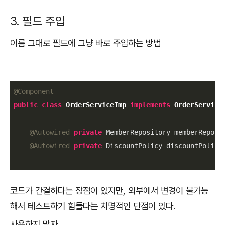
3. 필드 주입
이름 그대로 필드에 그냥 바로 주입하는 방법
@Component
public
class
OrderServiceImp
implements
OrderService
{
@Autowired
private
 MemberRepository memberReposit
@Autowired
private
 DiscountPolicy discountPolicy;
코드가 간결하다는 장점이 있지만, 외부에서 변경이 불가능
해서 테스트하기 힘들다는 치명적인 단점이 있다.
사용하지 말자.