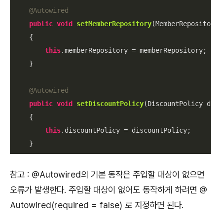
@Autowired
public
void
setMemberRepository
(MemberRepository
{

this
.memberRepository = memberRepository;

    }

@Autowired
public
void
setDiscountPolicy
(DiscountPolicy dis
{

this
.discountPolicy = discountPolicy;

    }
참고 : @Autowired의 기본 동작은 주입할 대상이 없으면
오류가 발생한다. 주입할 대상이 없어도 동작하게 하려면 @
Autowired(required = false) 로 지정하면 된다.