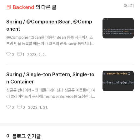
더보기
📕 Backend
의 다른 글
Spring / @ComponentScan, @Comp
onent
글 내용
@ComponentScan을 이용한 Bean 등록 지금까지 스
프링 빈을 등록할 때는 자바 코드의 @Bean을 통해서나
또는 XML의 을 통해 설정정보(AppConfig)에 직접 등록
0
1
2023. 2. 2.
할 빈들을 나열했었다. 예제에서는 몇 개 없었지만, 등록해
야 할 빈이 수십개, 수백개가 되면 일일이 등록하기 귀찮고,
설정정보 자체가 커져 누락하는 문제까지 발생할 수 있다.
Spring / Single-ton Pattern, Single-to
그래서 스프링은 설정정보 없이 자동으로 스프링 빈을 등
록하는 컴포넌트 스캔이라는 기능을 제공 + 의존관계도 자
n Container
글 내용
동으로 주입하는 @Autowired라는 기능도 제공 packa
싱글톤 컨테이너 - 웹 애플리케이션과 싱글톤 예를들어, 여
ge hello.core; import org.springframework.cont
러 클라이언트가 동시에 memberService를 요청한다
ext.annotation.ComponentScan; import org.spri
고 할 때, 요청할 때마다 새로운 객체가 생성되고 사용이 끝
ngframework.c..
0
0
2023. 1. 31.
나면 소멸된다. ▶︎ 메모리 낭비가 심함. TestCode publi
c class SingletonTest { @Test @DisplayName
("스프링 없는 순수한 DI Container") void pureConta
iner() { AppConfig appConfig = new AppConfig
(); MemberService memberService1 = appConf
이 블로그 인기글