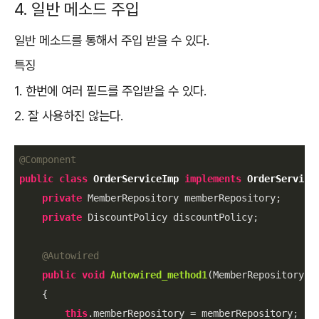
4. 일반 메소드 주입
일반 메소드를 통해서 주입 받을 수 있다.
특징
1. 한번에 여러 필드를 주입받을 수 있다.
2. 잘 사용하진 않는다.
@Component
public
class
OrderServiceImp
implements
OrderService
private
 MemberRepository memberRepository;

private
 DiscountPolicy discountPolicy;

@Autowired
public
void
Autowired_method1
(MemberRepository m
{

this
.memberRepository = memberRepository;
