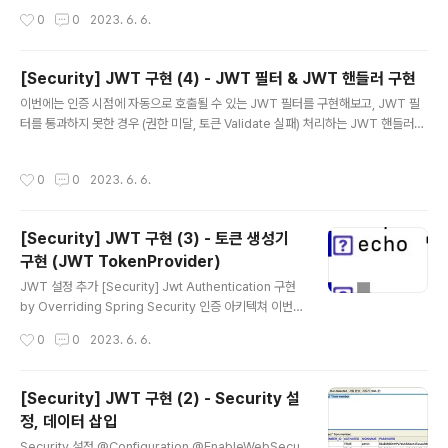
gnup(Mem..
부와의 통신에 사용할 DTO 클래스 생성 2. Repository
작성시간
0
0
2023. 6. 6.
관련 코드 생성 3. 로그인 API, 관련 로직 생성 🚩 Dto 생
성 LoginDto @Data @AllArgsConstructor @NoA
rgsConstructor @Builder public class LoginDto
[Security] JWT 구현 (4) - JWT 필터 & JWT 핸들러 구현
{ @NotNull @Size(min = 3, max = 50) private Stri
글 내용
이번에는 인증 시점에 자동으로 호출될 수 있는 JWT 필터를 구현해보고, JWT 필
ng username; @NotNull @Size(min = 3, max = 1
터를 통과하지 못한 경우 (권한 미달, 토큰 Validate 실패) 처리하는 JWT 핸들러를
00) private String password; } 로그인에 사용되는 요
구현해봅시다. 🚩JwtFilter 필터 구현 extends GenericFilterBean @Slf4j pu
청 Dto MemberDto @Data @Builder @AllAr..
blic class JwtFilter extends GenericFilterBean { public static final Stri
작성시간
0
0
2023. 6. 6.
ng AUTHORIZATION_HEADER = "Authorization"; private TokenProvid
er tokenProvider; public JwtFilter(TokenProvider tokenProvider) { th
is.tokenProvider = tokenProvider; } /..
[Security] JWT 구현 (3) - 토큰 생성기
구현 (JWT TokenProvider)
글 내용
JWT 설정 추가 [Security] Jwt Authentication 구현
by Overriding Spring Security 인증 아키텍쳐 이번
포스팅에서는 Spring Security에 Jwt 을 적용한 인증(A
작성시간
0
0
2023. 6. 6.
uthentication)방식에 대해 알아보고, 다음 포스팅에서는
인증에 기반한 인가(권한검사,Authorization)방식에 대
해 알아보도록 하겠습니다. 🚩Securi rlaehddnd0422.
[Security] JWT 구현 (2) - Security 설
tistory.com 이 전에는 UsernamePasswordAuthen
정, 데이터 삽입
ticationFilter의 successfulAuthentication() 메소드
글 내용
에서 Token 정보를 지정하고 JWT를 만들어 주었었습니
Security 설정 @Configuration @EnableWebSecu