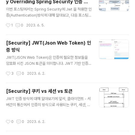
y Overriding Spring Security 인증 아
과정은 비교적 간단합니다! 클라이언트가 서버에 제한된
글 내용
키텍쳐
리소스에 대한 요청을 보낼 때 Authentication 과정에서
이번 포스팅에서는 Spring Security에 Jwt 을 적용한 인
발급받은 JWT를 요청헤더에 보내고, 서버에서는 이 토큰
증(Authentication)방식에 대해 알아보고, 다음 포스팅에
이 유효한지 검사 후 유효하면 요청에 대한 응답을 보내주
서는 인증에 기반한 인가(권한검사,Authorization)방식
작성시간
1
0
2023. 6. 5.
면 됩니다. 이 과정에서 필..
에 대해 알아보도록 하겠습니다. 🚩Security Filter http.
csrf().disable() .sessionManagement().sessionC
reationPolicy(SessionCreationPolicy.STATELES
[Security] JWT(Json Web Token) 인
S) // 세션 사용 X, Stateless .and() .formLogin().dis
증 방식
able() // 폼 로그인 사용 X .httpBasic().disable() // htt
글 내용
p 기반 인증방식 (ID, PW로 검증) 사용 X csrf().disable
JWT(JSON Web Token)은 인증에 필요한 정보들을
() : Cross Site Re..
암호화 시킨 JSON 토큰을 의미합니다. JWT 기반 인증
방식은 JWT을 HTTP 헤더에 실어 서버가 클라이언트를
작성시간
3
0
2023. 6. 2.
식별하는 방식입니다. ❗️JWT(Json Web Token) 클라이
언트에게 전달할 JWT = Base64 Encode(Header +
payload + Signature) JWT에는 각각의 구성요소가
[Security] 쿠키 vs 세션 vs 토큰
점(.)으로 구분되어 있으며 구성요소는 3가지입니다. Hea
글 내용
JWT 인증 방식에 대해 알아보기에 앞서, 클라이언트 - 서
der : 토큰의 타입, JWT 생성에 사용될 해쉬 알고리즘을
버간의 통신에서 인증의 방식으로 사용되는 쿠키, 세션, 토
저장합니다. Payload : 토큰에서 사용할 정보의 조각들인
큰 방식에 대해 간단히 알아봅시다. ❗️쿠키, 세션, 토큰은 왜
Claim 이 담겨있습니다. (실제 JWT 를 통해서 알 수 있는
사용될까? 쿠키와 세션 그리고 토큰은 어디에, 왜 사용될까
데이터) 즉, 서버와 클라이언트가 주고받는 시스템에서 실
작성시간
0
0
2023. 6. 2.
요? 이를 이해하기 위해선 보통 웹 환경에서 사용하는 HT
제로 사용될 정보에 대한 내용..
TP 프로토콜의 특징을 아는 것이 중요합니다. HTTP 프
로토콜의 특징 1. 비연결성(Connectionless) : 클라이언