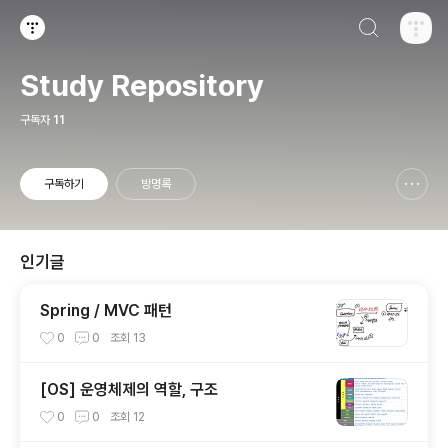
검색하기
티스토리
Study Repository
구독자
11
구독하기
방명록
신고하기 레이어
열기
인기글
Spring / MVC 패턴
0
0
조회
13
[OS] 운영체제의 역할, 구조
0
0
조회
12