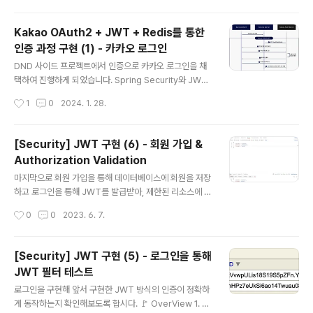
져와 Details 객체를 만들어 Authentication 객체에 담고, SecurityContext에
Authentication 객체를 보관하도록 설정하였습니다. 이번 포스팅에서는 JWT를
Kakao OAuth2 + JWT + Redis를 통한
프로젝트에 어떻게 적용했는지 코드를 살펴보겠습니다. * 이번 포스팅에서는 단순 J
인증 과정 구현 (1) - 카카오 로그인
WT 적용에 대해서 알아보고, accessToken 만료에 대한 처리 과정은 다음 포..
글 내용
DND 사이드 프로젝트에서 인증으로 카카오 로그인을 채
택하여 진행하게 되었습니다. Spring Security와 JWT,
OAuth2 Client, Redis를 사용하여 카카오 로그인을 프
작성시간
1
0
2024. 1. 28.
로젝트에 어떻게 적용했는지 한 번 정리해보도록 하겠습니
다. 먼저 카카오 로그인 과정을 짚어봅시다. Step 1. 인가
코드 받기 1. 카카오 인증 서버로 /oauth/authorize URI
[Security] JWT 구현 (6) - 회원 가입 &
로 GET 요청을 보냅니다. 2. 카카오 인증 서버에서 클라이
Authorization Validation
언트에게 카카오 로그인 페이지를 통해 로그인을 요청합니
글 내용
다. 3. 사용자는 카카오계정으로 로그인 4. 카카오계정이
마지막으로 회원 가입을 통해 데이터베이스에 회원을 저장
유효한 경우 카카오 인증 서버에서 클라이언트에게 동의
하고 로그인을 통해 JWT를 발급받아, 제한된 리소스에 접
화면을 통해 사용자 정보 수집 동의를 요청합니다. 5. 클라
근 시 발급받은 JWT를 검증하는 로직을 개발해봅시다. 우
작성시간
0
0
2023. 6. 7.
이언트가 동의한 항목을 카카오 인증 서버에게 요청..
선, 회원가입 로직을 개발하기 위해 MemberService를
만들어줍시다. MemberService @Slf4j @Service
@RequiredArgsConstructor @Transactional(re
[Security] JWT 구현 (5) - 로그인을 통해
adOnly = true) public class MemberService { pri
JWT 필터 테스트
vate final MemberRepository memberReposito
글 내용
ry; private final PasswordEncoder passwordEnc
로그인을 구현해 앞서 구현한 JWT 방식의 인증이 정확하
oder; // (1) @Transactional public MemberDto si
게 동작하는지 확인해보도록 합시다. 🚩 OverView 1. 외