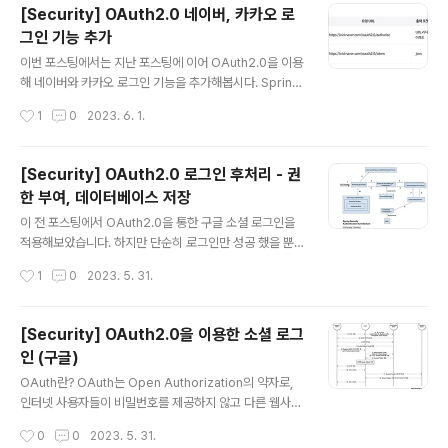
[Security] OAuth2.0 네이버, 카카오 로
트-서버간 TCP 연결을 맺은 이후 서버는 클라이언트의 요
그인 기능 추가
청에 대한 응답을 보내고 난 후, 그 즉시 연결이 끊어집니
글 내용
다. 2. 무결성(Stateless) : 비연결성에 의해 연결이 끊어
이번 포스팅에서는 지난 포스팅에 이어 OAuth2.0을 이용
지는 순간 모든 상태정보가 사라지게 됩니다. 비연결성과
해 네이버와 카카오 로그인 기능을 추가해봅시다. Spring
무결성의 특성으로 인해 서버는 클라이언트가 첫 번째 통..
Security에서는 Google, Twitter, Facebook과 같은
작성시간
1
0
2023. 6. 1.
글로벌하게 사용되는 플랫폼에 한해서는 Provider를 지
원하지만 네이버와 카카오와 같이 특정 나라에 한해서는 P
rovider를 별도로 지원하지 않습니다. 따라서 네이버, 카
[Security] OAuth2.0 로그인 후처리 - 권
카오 소셜 로그인 기능을 추가하기 위해서는 애플리케이션
한 부여, 데이터베이스 저장
부가정보에 provider를 별도로 추가해 주어야 합니다. N
글 내용
aver 로그인 API 발급 및 설정 Naver는 아래 네이버 개
이 전 포스팅에서 OAuth2.0을 통한 구글 소셜 로그인을
발자 사이트에서 API를 발급받고, Authorization URI 와
적용해보았습니다. 하지만 단순히 로그인만 성공 했을 뿐
Token 발급 URI를 확인할 수 있습니다. 사전 준비 사항 -
아직 남은 문제들이 있습니다. 1. 아직 소셜 로그인으로 로
작성시간
1
0
2023. 5. 31.
Open API 가이드 사..
그인한 사용자에 대한 정보가 데이터베이스에 없습니다.
▶︎ 데이터베이스에 소셜 로그인한 사용자의 정보를 커스텀
해서 저장 필요 2. 소셜 로그인한 사용자에 대한 접근 권한
[Security] OAuth2.0을 이용한 소셜 로그
이 주어지지 않았습니다. ▶︎ 소셜 로그인 사용자에 대해 접
인 (구글)
근 권한 설정 (이 또한 데이터베이스에 저장 시 Role 설정
글 내용
으로써 해결) 이번 포스팅에서는 주어진 위의 문제들을 Sp
OAuth란? OAuth는 Open Authorization의 약자로,
ring Security 내부에서 처리해보도록 합시다! 일반 로그
인터넷 사용자들이 비밀번호를 제공하지 않고 다른 웹사이
인 로직을 다시 한 번 정리. 1. Request ➡️ Authenticati
트 상의 자신들의 정보에 대해 웹사이트나 애플리케이션의
작성시간
0
0
2023. 5. 31.
onFilter : 클라이언트가 Authentica..
접근 권한을 부여할 수 있는 공통적인 수단으로서 사용되