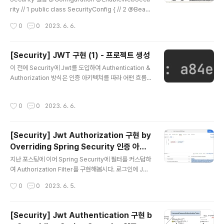
다. 하지만 application.yml 파일에 JWT 관련 설정을 추
rity // 1 public class SecurityConfig { // 2 @Bean
가하여 JWT 생성..
public SecurityFilterChain filterChain(HttpSecuri
작성시간
0
0
2023. 6. 6.
ty http) throws Exception { http .authorizeReque
sts() // 3 .antMatchers("/api/hello").permitAll() //
4 .antMatchers("/api/authenticate").permitAll() //
[Security] JWT 구현 (1) - 프로젝트 생성
5 .antMatchers("/api/signup").permitAll() // 6 .an
글 내용
이 전에 Security에 Jwt를 도입하여 Authentication &
yRequest().authenticated(); // 7 return http.build
Authorization 방식은 인증 아키텍쳐를 따라 어떤 흐름으
(); }..
로 로직이 흘러가는지 알아보았습니다. 이번에는 이 전과
조금 다른 방식으로 JWT를 Security에 도입해보도록 합
작성시간
0
0
2023. 6. 6.
시다. 프로젝트 생성 Spring boot : 2.7.12 ver depen
dencies에 추가해주고 Generate Spring Web Sprin
g Security Validation Spring Data Jpa Lombok H
[Security] Jwt Authorization 구현 by
2 Database API TEST package dongwoongkim.j
Overriding Spring Security 인증 아키
wttutiral2.controller; import org.springframewor
글 내용
텍쳐
k.http.ResponseEntity; import org.spr..
지난 포스팅에 이어 Spring Security에 필터를 커스텀하
여 Authorization Filter를 구현해봅시다. 로그인에 Jwt
방식을 적용할 때, Authentication Filter에서는 요청헤
작성시간
0
0
2023. 6. 5.
더를 인코딩하여 토큰으로 변환시키고.. authenticate()
를 통해 토큰과 DB의 사용자 정보를 비교하여 검증하고..
토큰을 만들어 응답헤더에 설정하고.. 등 꽤 복잡한 과정을
[Security] Jwt Authentication 구현 b
거쳐 인증이 이루어졌습니다. 하지만, Authorization의