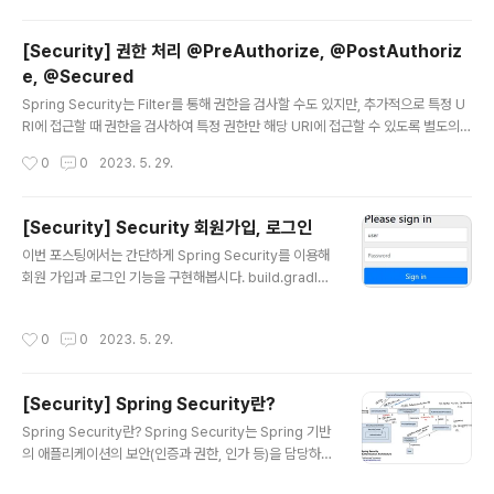
는, 접근 위임을 위한 개방형 표준 프로토콜입니다. 자체 서
버가 아닌 OAuth 인증 공급자를 사용 ( 구글, 카카오, 네이
[Security] 권한 처리 @PreAuthorize, @PostAuthoriz
버 등 ) 접근 권한(인가)을 증명하는 액세스 토큰을 발급해
e, @Secured
줍니다. 이 액세스 토큰 값으로 접근 권한을 검사합니다. 소
글 내용
셜 로그인에 사용 OAuth 2.0 구성요소 Resource Own
Spring Security는 Filter를 통해 권한을 검사할 수도 있지만, 추가적으로 특정 U
er : 액세스할 USER Authorization Server : USER에
RI에 접근할 때 권한을 검사하여 특정 권한만 해당 URI에 접근할 수 있도록 별도의
게 Token을 발급해주는 공급자 Authorization Code :
어노테이션을 지원합니다. 이런 어노테이션을 사용하기에 앞서 @Configuration
작성시간
0
0
2023. 5. 29.
Access Token..
이 붙은 설정파일에 아래와 같이 @EnableGlobalMethodSecurity 어노테이션
을 추가적으로 설정하여 별도 권한처리 어노테이션의 활성화 여부를 지정해 주어야
합니다. @EnableGlobalMethodSecurity @Configuration @EnableGlob
[Security] Security 회원가입, 로그인
alMethodSecurity(securedEnabled = true, // @Secured 활성화 prePos
글 내용
이번 포스팅에서는 간단하게 Spring Security를 이용해
tEnabled = true // @PreAuthorized..
회원 가입과 로그인 기능을 구현해봅시다. build.gradle
설정 의존관계에 추가implementation 'org.springfra
mework.boot:spring-boot-starter-security'testI
작성시간
0
0
2023. 5. 29.
mplementation 'org.springframework.security:s
pring-security-test'스프링 시큐리티 의존성 추가 시1.
서버 실행 시 Spring Security의 초기화 작업 및 보안 설
[Security] Spring Security란?
정됩니다.2. 별도의 설정이나 구현을 하지 않아도 기본적
글 내용
인 웹 보안 기능이 서버에 연동됩니다.3. 모든 요청은 인증
Spring Security란? Spring Security는 Spring 기반
이 되어야 접근 가능4. 기본 로그인 페이지 제공 + applic
의 애플리케이션의 보안(인증과 권한, 인가 등)을 담당하는
ation.properties에..
스프링 하위 프레임워크입니다. Spring Security는 '인