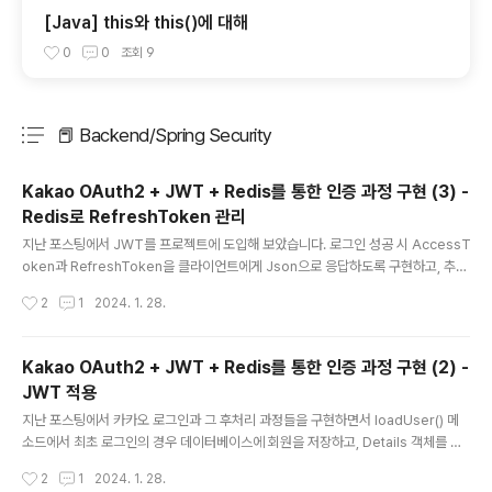
[Java] this와 this()에 대해
0
0
조회
9
📕 Backend/Spring Security
분류 전체보기
주요 글 목록
Kakao OAuth2 + JWT + Redis를 통한 인증 과정 구현 (3) -
Redis로 RefreshToken 관리
글 내용
지난 포스팅에서 JWT를 프로젝트에 도입해 보았습니다. 로그인 성공 시 AccessT
oken과 RefreshToken을 클라이언트에게 Json으로 응답하도록 구현하고, 추가
로 JWT 필터를 생성하여 AccessToken을 검증하도록 구현했었습니다. 그리고
작성시간
2
1
2024. 1. 28.
JwtFilter에서 액세스 토큰이 유효하지 않은 경우에는 핸들러를 사용하여 로그인 요
청 메시지를 클라이언트에게 응답으로 내려주었었는데요. 마지막으로 유효성과 별
개로 액세스 토큰의 기한이 만료된 경우에 RefreshToken을 통해 AccessToke
Kakao OAuth2 + JWT + Redis를 통한 인증 과정 구현 (2) -
n을 재발급받는 로직을 구현해보겠습니다. 액세스 토큰을 재발급하는 방법은 크게 2
JWT 적용
가지가 있겠습니다. 요청마다 Access Token과 Refresh Token을 같이 넘기고
글 내용
액세스 토큰이 만료된 경우 리프레..
지난 포스팅에서 카카오 로그인과 그 후처리 과정들을 구현하면서 loadUser() 메
소드에서 최초 로그인의 경우 데이터베이스에 회원을 저장하고, Details 객체를 만
들어 Authentication 객체에 담고, SecurityContext에 Authentication 객체를
작성시간
2
1
2024. 1. 28.
보관하도록 설정하였고 최초 로그인이 아닌 경우에는 데이터베이스에서 회원을 가