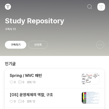
검색하기
티스토리
Study Repository
구독자
11
구독하기
방명록
신고하기 레이어
열기
인기글
Spring / MVC 패턴
0
0
조회
13
[OS] 운영체제의 역할, 구조
0
0
조회
12