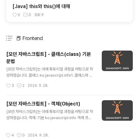
[Java] this와 this()에 대해
0
0
조회
9
📕 Frontend
분류 전체보기
주요 글 목록
[모던 자바스크립트] - 클래스(class) 기본
문법
글 내용
[모던 자바스크립트]는 아래 튜토리얼 과정을 바탕으로 작
성하였습니다. 클래스 ko.javascript.info1. 클래스와 기
본문법JS를 사용하다보면 동일한 종류의 객체를 여러 개
작성시간
3
2
2024. 9. 28.
생성해야 하는 경우가 있습니다. 이럴 때 new function을
통해 객체를 만들수도 있습니다만, JS도 자바와 마찬가지
로 class라는 문법을 사용하여 객체를 만들 수도 있습니
[모던 자바스크립트] - 객체(Object)
다. 기본 문법기본문법은 비슷합니다. class MyClass {
글 내용
[모던 자바스크립트]는 아래 튜토리얼 과정을 바탕으로 작
constructor() { ... } method() { ... }} 조금 다른 점이 있
성하였습니다. 객체: 기본 ko.javascript.info 객체 프로
다면, constructor()는 new에 의해 자동으로 호출되어,
퍼티 설정 ko.javascript.info 이번에는 이전 포스팅의 자
특별한 절차없이 객체를 초기화 할 수 있다는 점입니다.더
료형 파트에서 짧게 설명했던 "객체"에 대해 자세히 알아봅
구체적인 예시를 살펴봅시다.class User { con..
작성시간
4
0
2024. 9. 28.
시다.1. 객체객체형 타입을 제외한 나머지 7가지 타입들은