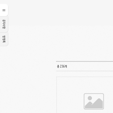
공지사항
방명록
총 236개