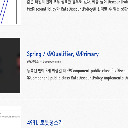
같은 타입의 빈이 모두 필요한 경우도 있다. 예를 들어 DiscountP
FixDiscountPolicy와 RateDiscountPolicy를 선택할 수 
Spring과 List, Map을 사용하면 위와같은 전략 패턴을 간단하게 구현
hello.core.AutoWiredTest; import hello.core.AutoAppConfig;
hello.core.discount.DiscountPolicy; import hello.core.membe
hello.core.member.Member; import hello.core.member.Member
Spring / @Qualifier, @Primary
2023.02.07
Dongwoongkim
등록된 빈이 2개 이상일 때 @Component public class FixDiscountP
@Component public class RateDiscountPolicy implemen
빈이 2개 이상 등록된 경우 문제가 발생한다. @Autowired는 타
ac.getBean(DiscountPolicy.class)와 같이 동작한다. 빈
개 이상일 때 문제가 발생한다. DiscountPolicy의 구현체인 FixD
@Autowired로 자동주입을 하면 하나의 빈을 기대했는데 ..
4991. 로봇청소기