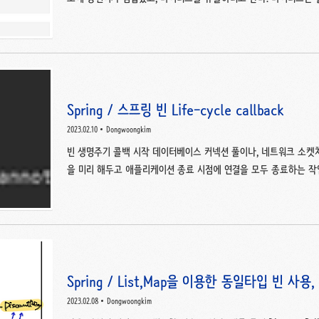
에 모든 바이러스는 비활성 상태이고 www.acmicpc.net Point 
2. 활성화 바이러스가 비활성화 바이러스가 있는 칸으로 가면 비활
3. 활성화 바이러스를 선택하는 경우의 수는 최대 10개중에서 5개 고르
재한다. 4. 최대 10C5에 대해 BFS를 실행하면 O(252*50*50)=63
Spring / 스프링 빈 Life-cycle callback
2023.02.10
Dongwoongkim
빈 생명주기 콜백 시작 데이터베이스 커넥션 풀이나, 네트워크 소켓
을 미리 해두고 애플리케이션 종료 시점에 연결을 모두 종료하는 작
업이 필요하다. 예를들어 외부 네트워크에 미리 연결하는 객체를 하
니고 단순히 문자만 출력하도록 했다. 이 NetworkClient는 애플리
연결을 맺어두어야 하고, 애플리케이션이 종료되면 disconnect()를 
hello.core.lifecycle; import org.springframework.beans.facto
Spring / List,Map을 이용한 동일타입 빈 
영 기준
2023.02.08
Dongwoongkim