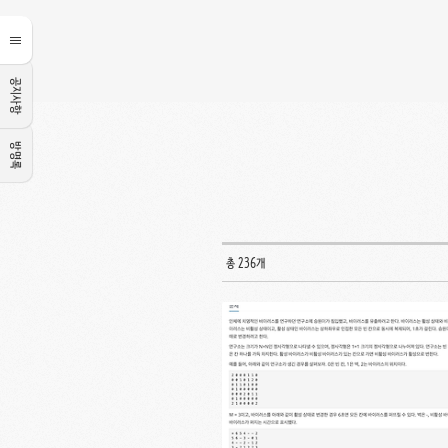
공지사항
방명록
총 236개