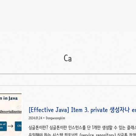
Ca
[Effective Java] Item 3. private 생
장하자.
2024.01.24
Dongwoongkim
싱글톤이란? 싱글톤이란 인스턴스를 단 1개만 생성할 수 있는 클래스를
유일해야 하는 시스템 컴포넌트 (service, repository) 싱글