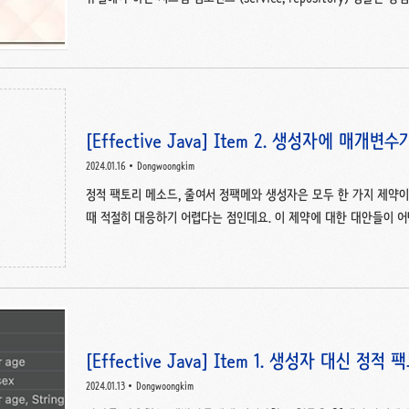
기 때문에, 메모리 낭비를 줄일 수 있습니다. 싱글톤으로 생성된 객
유가 용이합니다. 싱글톤 단점 클라이언트를 테스트하기 어렵습니다. p
속이 불가능합니다. 서버에서 클래스 로더를 어떻게 구성하고 있는지
있는 경우 싱글톤 클래스여도 하나 이상의 인스턴스가 만들어질 수 
에 바람직하지 못합니다. 사실 아무 객체나 자유롭..
[Effective Java] Item 2. 생성자에 매개변
2024.01.16
Dongwoongkim
정적 팩토리 메소드, 줄여서 정팩메와 생성자은 모두 한 가지 제약이
때 적절히 대응하기 어렵다는 점인데요. 이 제약에 대한 대안들이 
니다. 점층적 생성자 패턴(Telescoping Constructor Pattern) //
NutritionFacts { private final int servingSize; // 필수 priva
final int calories; // 선택 private final int fat; // 선택 priv
final int car..
[Effective Java] Item 1. 생성자 대신 
2024.01.13
Dongwoongkim