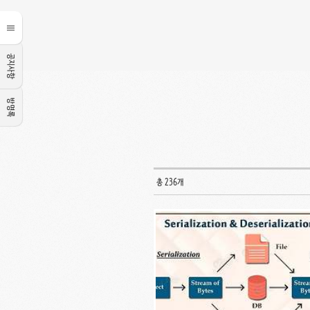
공지사항
방명록
총 236개