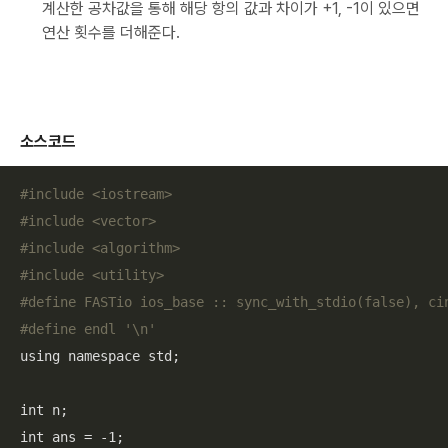
계산한 공차값을 통해 해당 항의 값과 차이가 +1, -1이 있으면
연산 횟수를 더해준다.
소스코드
#include <iostream>
#include <vector>
#include <algorithm>
#include <utility>
#define FASTio ios_base :: sync_with_stdio(false), ci
#define endl '\n' 
using namespace std;

int n;

int ans = -1;
