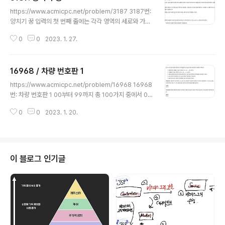
글 내용
서로 친구 관계여여함 ( 친구 관계는 입력을 통해 주어짐 )
https://www.acmicpc.net/problem/3187 3187번:
3. 세 사람이 친구관계이면서 각각의 사람이 가진 친구 수
양치기 꿍 입력의 첫 번째 줄에는 각각 영역의 세로와 가로
의 합의 최소값을 구해야 함. 예를들어, A, B, C가 서로 친
의 길이를 나타내는 두 개의 정수 R, C (3 ≤ R, C ≤ 250)
구관계일때, A의 친구수 + B의 친구수 + C의 친구수의
0
0
2023. 1. 27.
가 주어진다. 다음 각 R줄에는 C개의 문자가 주어지며 이
최..
들은 위에서 설명한 기호들이다. www.acmicpc.net 요
점 1. 울타리는 #, 양은 k, 늑대는 v 2. 울타리 내부에 양의
16968 / 차량 번호판 1
수가 늑대의 수보다 많으면 늑대가 모두 잡아먹힌다. 3. 울
글 내용
타리 내부에 늑대의 수가 양의 수보다 많으면 양이 모두 잡
https://www.acmicpc.net/problem/16968 16968
아먹힌다. Solution 1. 영역별로 살펴보기 위해 배열값이
번: 차량 번호판 1 00부터 99까지 총 100가지 중에서 0
#이 아닌경우 bfs를 해서 양의 수와 늑대 수를 계산한다.
0, 11, 22, 33, 44, 55, 66, 77, 88, 99가 불가능하다. w
2. 영역 내부값만 BFS로 살펴보고, 내부값이 v면 wolf를
0
0
2023. 1. 20.
ww.acmicpc.net Solution 1 #include #include #in
더해주고 ..
clude #include #define FASTio ios_base :: sync
_with_stdio(false), cin.tie(NULL), cout.tie(NULL)
#define endl '\n' using namespace std; string s; i
nt main() { FASTio; cin >> s; int a = 10; int b = 26; i
이 블로그 인기글
nt sum = 1; for(int i=0;i