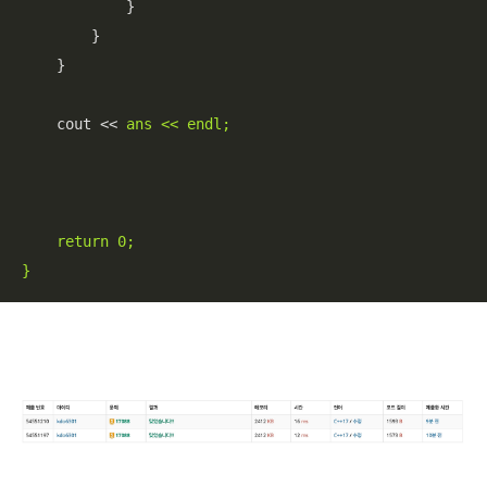
            }

        }

    }

    cout << 
ans << endl;

    return 0;

}