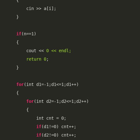
    {

        cin >> a[i];

    }

if
(n==1)

    {

        cout << 
0 << endl;

        return 0
;

    }

for
(int d1=-1;d1<=1;d1++)

    {

for
(int d2=-1;d2<=1;d2++)

        {   

            int cnt = 0;

if
(d1!=0) cnt++;

if
(d2!=0) cnt++;
