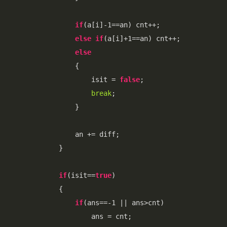
if
(a[i]-1==an) cnt++;

else
if
(a[i]+1==an) cnt++;

else
                {

                    isit = 
false
;

break
;

                }

                an += diff;

            }

if
(isit==
true
)

            {   

if
(ans==-1 || ans>cnt)

                    ans = cnt;
