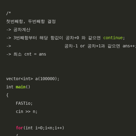
/*

첫번째항, 두번째항 결정

-> 공차계산

-> 3번째항부터 해당 항값이 공차+0 와 같으면 
continue
;

->                      공차-1 or 공차+1과 같으면 ans++; 
-> 최소 cnt = ans

vector<int> a(100000);

int 
main
()

{

    FASTio;

    cin >> n;

for
(int i=0;i<n;i++)
