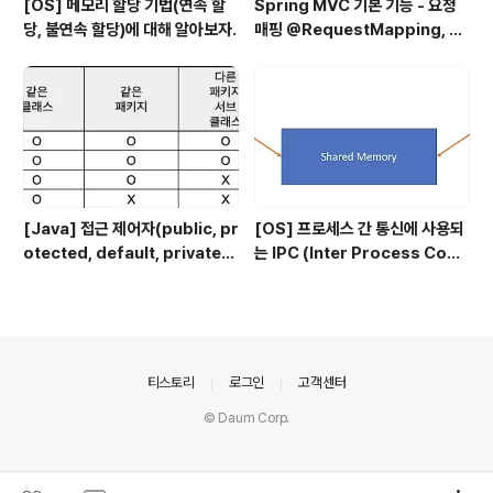
[OS] 메모리 할당 기법(연속 할
Spring MVC 기본 기능 - 요청
당, 불연속 할당)에 대해 알아보자.
매핑 @RequestMapping, @
RequestParam
[Java] 접근 제어자(public, pr
[OS] 프로세스 간 통신에 사용되
otected, default, private)
는 IPC (Inter Process Com
에 대해
munication)의 종류
의안내
티스토리
로그인
고객센터
© Daum Corp.