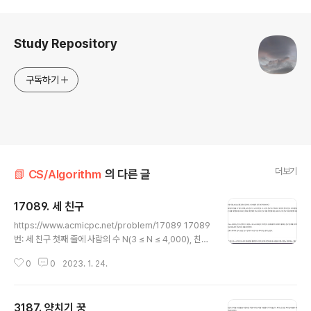
로그 정보
Study Repository
구독하기
더보기
📗 CS/Algorithm
의 다른 글
17089. 세 친구
글 내용
https://www.acmicpc.net/problem/17089 17089
번: 세 친구 첫째 줄에 사람의 수 N(3 ≤ N ≤ 4,000), 친구
관계의 수 M(0 ≤ M ≤ 4,000)이 주어진다. 둘째 줄부터
0
0
2023. 1. 24.
M개의 줄에는 친구 관계를 의미하는 두 정수 A, B가 주어
진다. 친구 관계는 A와 B, 그리고 B와 A가 친 www.acmi
cpc.net 처음 문제를 읽고 문제가 이해가 안갔다. 문제를
3187. 양치기 꿍
쉽게 정리하자면, 1. 세 사람을 골라야 된다. 2. 세 사람은