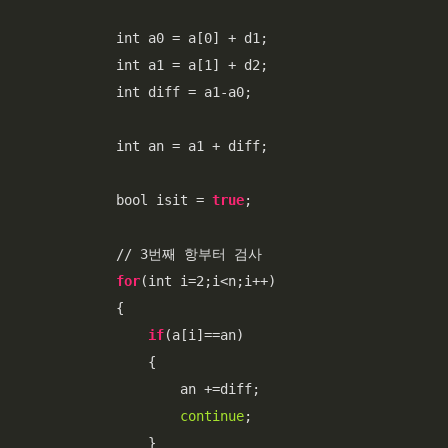
            int a0 = a[0] + d1;

            int a1 = a[1] + d2;

            int diff = a1-a0;

            int an = a1 + diff;

            bool isit = 
true
;

            // 3번째 항부터 검사

for
(int i=2;i<n;i++)

            {   

if
(a[i]==an)

                {

                    an +=diff;

continue
;

                }
