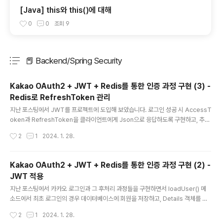
[Java] this와 this()에 대해
0
0
조회
9
📕 Backend/Spring Security
분류 전체보기
주요 글 목록
Kakao OAuth2 + JWT + Redis를 통한 인증 과정 구현 (3) -
Redis로 RefreshToken 관리
글 내용
지난 포스팅에서 JWT를 프로젝트에 도입해 보았습니다. 로그인 성공 시 AccessT
oken과 RefreshToken을 클라이언트에게 Json으로 응답하도록 구현하고, 추가
로 JWT 필터를 생성하여 AccessToken을 검증하도록 구현했었습니다. 그리고
작성시간
2
1
2024. 1. 28.
JwtFilter에서 액세스 토큰이 유효하지 않은 경우에는 핸들러를 사용하여 로그인 요
청 메시지를 클라이언트에게 응답으로 내려주었었는데요. 마지막으로 유효성과 별
개로 액세스 토큰의 기한이 만료된 경우에 RefreshToken을 통해 AccessToke
Kakao OAuth2 + JWT + Redis를 통한 인증 과정 구현 (2) -
n을 재발급받는 로직을 구현해보겠습니다. 액세스 토큰을 재발급하는 방법은 크게 2
JWT 적용
가지가 있겠습니다. 요청마다 Access Token과 Refresh Token을 같이 넘기고
글 내용
액세스 토큰이 만료된 경우 리프레..
지난 포스팅에서 카카오 로그인과 그 후처리 과정들을 구현하면서 loadUser() 메
소드에서 최초 로그인의 경우 데이터베이스에 회원을 저장하고, Details 객체를 만
들어 Authentication 객체에 담고, SecurityContext에 Authentication 객체를
작성시간
2
1
2024. 1. 28.
보관하도록 설정하였고 최초 로그인이 아닌 경우에는 데이터베이스에서 회원을 가