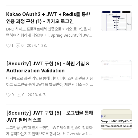
져와 Details 객체를 만들어 Authentication 객체에 담고, SecurityContext에
Authentication 객체를 보관하도록 설정하였습니다. 이번 포스팅에서는 JWT를
Kakao OAuth2 + JWT + Redis를 통한
프로젝트에 어떻게 적용했는지 코드를 살펴보겠습니다. * 이번 포스팅에서는 단순 J
인증 과정 구현 (1) - 카카오 로그인
WT 적용에 대해서 알아보고, accessToken 만료에 대한 처리 과정은 다음 포..
글 내용
DND 사이드 프로젝트에서 인증으로 카카오 로그인을 채
택하여 진행하게 되었습니다. Spring Security와 JWT,
OAuth2 Client, Redis를 사용하여 카카오 로그인을 프
작성시간
1
0
2024. 1. 28.
로젝트에 어떻게 적용했는지 한 번 정리해보도록 하겠습니
다. 먼저 카카오 로그인 과정을 짚어봅시다. Step 1. 인가
코드 받기 1. 카카오 인증 서버로 /oauth/authorize URI
[Security] JWT 구현 (6) - 회원 가입 &
로 GET 요청을 보냅니다. 2. 카카오 인증 서버에서 클라이
Authorization Validation
언트에게 카카오 로그인 페이지를 통해 로그인을 요청합니
글 내용
다. 3. 사용자는 카카오계정으로 로그인 4. 카카오계정이
마지막으로 회원 가입을 통해 데이터베이스에 회원을 저장
유효한 경우 카카오 인증 서버에서 클라이언트에게 동의
하고 로그인을 통해 JWT를 발급받아, 제한된 리소스에 접
화면을 통해 사용자 정보 수집 동의를 요청합니다. 5. 클라
근 시 발급받은 JWT를 검증하는 로직을 개발해봅시다. 우
작성시간
0
0
2023. 6. 7.
이언트가 동의한 항목을 카카오 인증 서버에게 요청..
선, 회원가입 로직을 개발하기 위해 MemberService를
만들어줍시다. MemberService @Slf4j @Service
@RequiredArgsConstructor @Transactional(re
[Security] JWT 구현 (5) - 로그인을 통해
adOnly = true) public class MemberService { pri
JWT 필터 테스트
vate final MemberRepository memberReposito
글 내용
ry; private final PasswordEncoder passwordEnc
로그인을 구현해 앞서 구현한 JWT 방식의 인증이 정확하
oder; // (1) @Transactional public MemberDto si
게 동작하는지 확인해보도록 합시다. 🚩 OverView 1. 외