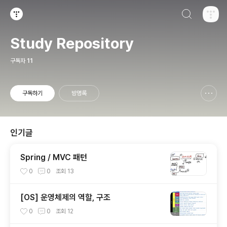
검색하기
티스토리
Study Repository
구독자
11
구독하기
방명록
신고하기 레이어
열기
인기글
Spring / MVC 패턴
0
0
조회
13
[OS] 운영체제의 역할, 구조
0
0
조회
12