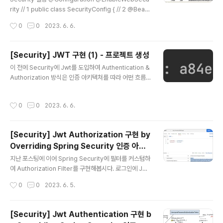
다. 하지만 application.yml 파일에 JWT 관련 설정을 추
rity // 1 public class SecurityConfig { // 2 @Bean
가하여 JWT 생성..
public SecurityFilterChain filterChain(HttpSecuri
작성시간
0
0
2023. 6. 6.
ty http) throws Exception { http .authorizeReque
sts() // 3 .antMatchers("/api/hello").permitAll() //
4 .antMatchers("/api/authenticate").permitAll() //
[Security] JWT 구현 (1) - 프로젝트 생성
5 .antMatchers("/api/signup").permitAll() // 6 .an
글 내용
이 전에 Security에 Jwt를 도입하여 Authentication &
yRequest().authenticated(); // 7 return http.build
Authorization 방식은 인증 아키텍쳐를 따라 어떤 흐름으
(); }..
로 로직이 흘러가는지 알아보았습니다. 이번에는 이 전과
조금 다른 방식으로 JWT를 Security에 도입해보도록 합
작성시간
0
0
2023. 6. 6.
시다. 프로젝트 생성 Spring boot : 2.7.12 ver depen
dencies에 추가해주고 Generate Spring Web Sprin
g Security Validation Spring Data Jpa Lombok H
[Security] Jwt Authorization 구현 by
2 Database API TEST package dongwoongkim.j
Overriding Spring Security 인증 아키
wttutiral2.controller; import org.springframewor
글 내용
텍쳐
k.http.ResponseEntity; import org.spr..
지난 포스팅에 이어 Spring Security에 필터를 커스텀하
여 Authorization Filter를 구현해봅시다. 로그인에 Jwt
방식을 적용할 때, Authentication Filter에서는 요청헤
작성시간
0
0
2023. 6. 5.
더를 인코딩하여 토큰으로 변환시키고.. authenticate()
를 통해 토큰과 DB의 사용자 정보를 비교하여 검증하고..
토큰을 만들어 응답헤더에 설정하고.. 등 꽤 복잡한 과정을
[Security] Jwt Authentication 구현 b
거쳐 인증이 이루어졌습니다. 하지만, Authorization의