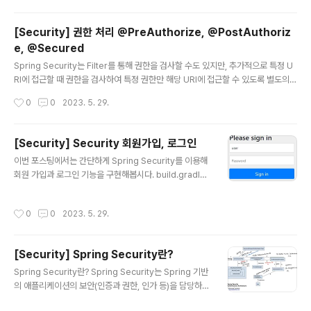
는, 접근 위임을 위한 개방형 표준 프로토콜입니다. 자체 서
버가 아닌 OAuth 인증 공급자를 사용 ( 구글, 카카오, 네이
[Security] 권한 처리 @PreAuthorize, @PostAuthoriz
버 등 ) 접근 권한(인가)을 증명하는 액세스 토큰을 발급해
e, @Secured
줍니다. 이 액세스 토큰 값으로 접근 권한을 검사합니다. 소
글 내용
셜 로그인에 사용 OAuth 2.0 구성요소 Resource Own
Spring Security는 Filter를 통해 권한을 검사할 수도 있지만, 추가적으로 특정 U
er : 액세스할 USER Authorization Server : USER에
RI에 접근할 때 권한을 검사하여 특정 권한만 해당 URI에 접근할 수 있도록 별도의
게 Token을 발급해주는 공급자 Authorization Code :
어노테이션을 지원합니다. 이런 어노테이션을 사용하기에 앞서 @Configuration
작성시간
0
0
2023. 5. 29.
Access Token..
이 붙은 설정파일에 아래와 같이 @EnableGlobalMethodSecurity 어노테이션
을 추가적으로 설정하여 별도 권한처리 어노테이션의 활성화 여부를 지정해 주어야
합니다. @EnableGlobalMethodSecurity @Configuration @EnableGlob
[Security] Security 회원가입, 로그인
alMethodSecurity(securedEnabled = true, // @Secured 활성화 prePos
글 내용
이번 포스팅에서는 간단하게 Spring Security를 이용해
tEnabled = true // @PreAuthorized..
회원 가입과 로그인 기능을 구현해봅시다. build.gradle
설정 의존관계에 추가implementation 'org.springfra
mework.boot:spring-boot-starter-security'testI
작성시간
0
0
2023. 5. 29.
mplementation 'org.springframework.security:s
pring-security-test'스프링 시큐리티 의존성 추가 시1.
서버 실행 시 Spring Security의 초기화 작업 및 보안 설
[Security] Spring Security란?
정됩니다.2. 별도의 설정이나 구현을 하지 않아도 기본적
글 내용
인 웹 보안 기능이 서버에 연동됩니다.3. 모든 요청은 인증
Spring Security란? Spring Security는 Spring 기반
이 되어야 접근 가능4. 기본 로그인 페이지 제공 + applic
의 애플리케이션의 보안(인증과 권한, 인가 등)을 담당하는
ation.properties에..
스프링 하위 프레임워크입니다. Spring Security는 '인