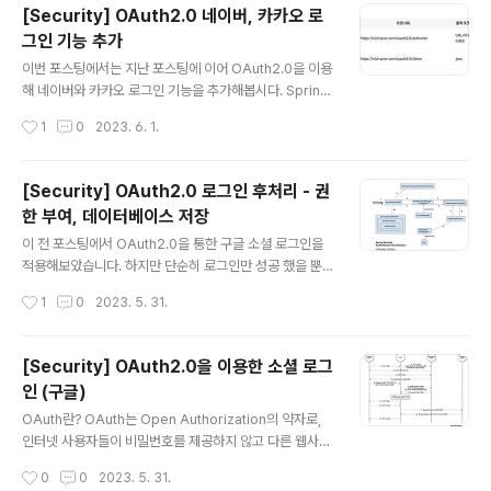
[Security] OAuth2.0 네이버, 카카오 로
트-서버간 TCP 연결을 맺은 이후 서버는 클라이언트의 요
그인 기능 추가
청에 대한 응답을 보내고 난 후, 그 즉시 연결이 끊어집니
글 내용
다. 2. 무결성(Stateless) : 비연결성에 의해 연결이 끊어
이번 포스팅에서는 지난 포스팅에 이어 OAuth2.0을 이용
지는 순간 모든 상태정보가 사라지게 됩니다. 비연결성과
해 네이버와 카카오 로그인 기능을 추가해봅시다. Spring
무결성의 특성으로 인해 서버는 클라이언트가 첫 번째 통..
Security에서는 Google, Twitter, Facebook과 같은
작성시간
1
0
2023. 6. 1.
글로벌하게 사용되는 플랫폼에 한해서는 Provider를 지
원하지만 네이버와 카카오와 같이 특정 나라에 한해서는 P
rovider를 별도로 지원하지 않습니다. 따라서 네이버, 카
[Security] OAuth2.0 로그인 후처리 - 권
카오 소셜 로그인 기능을 추가하기 위해서는 애플리케이션
한 부여, 데이터베이스 저장
부가정보에 provider를 별도로 추가해 주어야 합니다. N
글 내용
aver 로그인 API 발급 및 설정 Naver는 아래 네이버 개
이 전 포스팅에서 OAuth2.0을 통한 구글 소셜 로그인을
발자 사이트에서 API를 발급받고, Authorization URI 와
적용해보았습니다. 하지만 단순히 로그인만 성공 했을 뿐
Token 발급 URI를 확인할 수 있습니다. 사전 준비 사항 -
아직 남은 문제들이 있습니다. 1. 아직 소셜 로그인으로 로
작성시간
1
0
2023. 5. 31.
Open API 가이드 사..
그인한 사용자에 대한 정보가 데이터베이스에 없습니다.
▶︎ 데이터베이스에 소셜 로그인한 사용자의 정보를 커스텀
해서 저장 필요 2. 소셜 로그인한 사용자에 대한 접근 권한
[Security] OAuth2.0을 이용한 소셜 로그
이 주어지지 않았습니다. ▶︎ 소셜 로그인 사용자에 대해 접
인 (구글)
근 권한 설정 (이 또한 데이터베이스에 저장 시 Role 설정
글 내용
으로써 해결) 이번 포스팅에서는 주어진 위의 문제들을 Sp
OAuth란? OAuth는 Open Authorization의 약자로,
ring Security 내부에서 처리해보도록 합시다! 일반 로그
인터넷 사용자들이 비밀번호를 제공하지 않고 다른 웹사이
인 로직을 다시 한 번 정리. 1. Request ➡️ Authenticati
트 상의 자신들의 정보에 대해 웹사이트나 애플리케이션의
작성시간
0
0
2023. 5. 31.
onFilter : 클라이언트가 Authentica..
접근 권한을 부여할 수 있는 공통적인 수단으로서 사용되