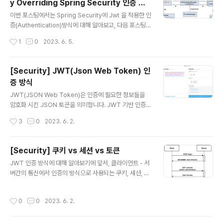
y Overriding Spring Security 인증 아
과정은 비교적 간단합니다! 클라이언트가 서버에 제한된
글 내용
키텍쳐
리소스에 대한 요청을 보낼 때 Authentication 과정에서
이번 포스팅에서는 Spring Security에 Jwt 을 적용한 인
발급받은 JWT를 요청헤더에 보내고, 서버에서는 이 토큰
증(Authentication)방식에 대해 알아보고, 다음 포스팅에
이 유효한지 검사 후 유효하면 요청에 대한 응답을 보내주
서는 인증에 기반한 인가(권한검사,Authorization)방식
작성시간
1
0
2023. 6. 5.
면 됩니다. 이 과정에서 필..
에 대해 알아보도록 하겠습니다. 🚩Security Filter http.
csrf().disable() .sessionManagement().sessionC
reationPolicy(SessionCreationPolicy.STATELES
[Security] JWT(Json Web Token) 인
S) // 세션 사용 X, Stateless .and() .formLogin().dis
증 방식
able() // 폼 로그인 사용 X .httpBasic().disable() // htt
글 내용
p 기반 인증방식 (ID, PW로 검증) 사용 X csrf().disable
JWT(JSON Web Token)은 인증에 필요한 정보들을
() : Cross Site Re..
암호화 시킨 JSON 토큰을 의미합니다. JWT 기반 인증
방식은 JWT을 HTTP 헤더에 실어 서버가 클라이언트를
작성시간
3
0
2023. 6. 2.
식별하는 방식입니다. ❗️JWT(Json Web Token) 클라이
언트에게 전달할 JWT = Base64 Encode(Header +
payload + Signature) JWT에는 각각의 구성요소가
[Security] 쿠키 vs 세션 vs 토큰
점(.)으로 구분되어 있으며 구성요소는 3가지입니다. Hea
글 내용
JWT 인증 방식에 대해 알아보기에 앞서, 클라이언트 - 서
der : 토큰의 타입, JWT 생성에 사용될 해쉬 알고리즘을
버간의 통신에서 인증의 방식으로 사용되는 쿠키, 세션, 토
저장합니다. Payload : 토큰에서 사용할 정보의 조각들인
큰 방식에 대해 간단히 알아봅시다. ❗️쿠키, 세션, 토큰은 왜
Claim 이 담겨있습니다. (실제 JWT 를 통해서 알 수 있는
사용될까? 쿠키와 세션 그리고 토큰은 어디에, 왜 사용될까
데이터) 즉, 서버와 클라이언트가 주고받는 시스템에서 실
작성시간
0
0
2023. 6. 2.
요? 이를 이해하기 위해선 보통 웹 환경에서 사용하는 HT
제로 사용될 정보에 대한 내용..
TP 프로토콜의 특징을 아는 것이 중요합니다. HTTP 프
로토콜의 특징 1. 비연결성(Connectionless) : 클라이언