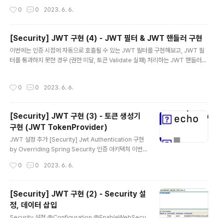
gnup(Mem..
부와의 통신에 사용할 DTO 클래스 생성 2. Repository
작성시간
0
0
2023. 6. 6.
관련 코드 생성 3. 로그인 API, 관련 로직 생성 🚩 Dto 생
성 LoginDto @Data @AllArgsConstructor @NoA
rgsConstructor @Builder public class LoginDto
[Security] JWT 구현 (4) - JWT 필터 & JWT 핸들러 구현
{ @NotNull @Size(min = 3, max = 50) private Stri
글 내용
이번에는 인증 시점에 자동으로 호출될 수 있는 JWT 필터를 구현해보고, JWT 필
ng username; @NotNull @Size(min = 3, max = 1
터를 통과하지 못한 경우 (권한 미달, 토큰 Validate 실패) 처리하는 JWT 핸들러를
00) private String password; } 로그인에 사용되는 요
구현해봅시다. 🚩JwtFilter 필터 구현 extends GenericFilterBean @Slf4j pu
청 Dto MemberDto @Data @Builder @AllAr..
blic class JwtFilter extends GenericFilterBean { public static final Stri
작성시간
0
0
2023. 6. 6.
ng AUTHORIZATION_HEADER = "Authorization"; private TokenProvid
er tokenProvider; public JwtFilter(TokenProvider tokenProvider) { th
is.tokenProvider = tokenProvider; } /..
[Security] JWT 구현 (3) - 토큰 생성기
구현 (JWT TokenProvider)
글 내용
JWT 설정 추가 [Security] Jwt Authentication 구현
by Overriding Spring Security 인증 아키텍쳐 이번
포스팅에서는 Spring Security에 Jwt 을 적용한 인증(A
작성시간
0
0
2023. 6. 6.
uthentication)방식에 대해 알아보고, 다음 포스팅에서는
인증에 기반한 인가(권한검사,Authorization)방식에 대
해 알아보도록 하겠습니다. 🚩Securi rlaehddnd0422.
[Security] JWT 구현 (2) - Security 설
tistory.com 이 전에는 UsernamePasswordAuthen
정, 데이터 삽입
ticationFilter의 successfulAuthentication() 메소드
글 내용
에서 Token 정보를 지정하고 JWT를 만들어 주었었습니
Security 설정 @Configuration @EnableWebSecu