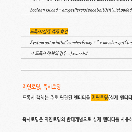
boolean isLoad = em.getPersistenceUnitUtil().isLoaded(
프록시/실제 객체 확인
System.out.println("memberProxy = " + member.getCla
-> 프록시 객체의 경우 ...javassist..
지연로딩, 즉시로딩
프록시 객체는 주로 연관된 엔티티를
지연로딩
(실제 엔티
즉시로딩은 지연로딩의 반대개념으로 실제 엔티티를 사용하