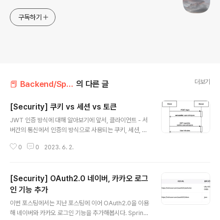
구독하기
더보기
📕 Backend/Spring Security
의 다른 글
[Security] 쿠키 vs 세션 vs 토큰
글 내용
JWT 인증 방식에 대해 알아보기에 앞서, 클라이언트 - 서
버간의 통신에서 인증의 방식으로 사용되는 쿠키, 세션, 토
큰 방식에 대해 간단히 알아봅시다. ❗️쿠키, 세션, 토큰은 왜
0
0
2023. 6. 2.
사용될까? 쿠키와 세션 그리고 토큰은 어디에, 왜 사용될까
요? 이를 이해하기 위해선 보통 웹 환경에서 사용하는 HT
TP 프로토콜의 특징을 아는 것이 중요합니다. HTTP 프
[Security] OAuth2.0 네이버, 카카오 로그
로토콜의 특징 1. 비연결성(Connectionless) : 클라이언
트-서버간 TCP 연결을 맺은 이후 서버는 클라이언트의 요
인 기능 추가
글 내용
청에 대한 응답을 보내고 난 후, 그 즉시 연결이 끊어집니
이번 포스팅에서는 지난 포스팅에 이어 OAuth2.0을 이용
다. 2. 무결성(Stateless) : 비연결성에 의해 연결이 끊어
해 네이버와 카카오 로그인 기능을 추가해봅시다. Spring
지는 순간 모든 상태정보가 사라지게 됩니다. 비연결성과