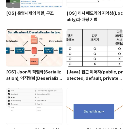
[OS] 운영체제의 역할, 구조
[OS] 캐시 메모리의 지역성(Loc
ality)과 매핑 기법
[CS] Json의 직렬화(Serializ
[Java] 접근 제어자(public, pr
ation), 역직렬화(Deserializa
otected, default, private)
tion)
에 대해