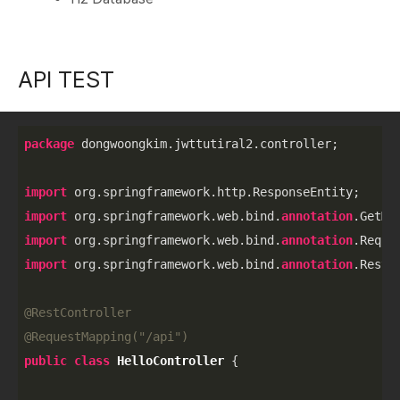
API TEST
package
 dongwoongkim.jwttutiral2.controller;

import
import
 org.springframework.web.bind.
annotation
import
 org.springframework.web.bind.
annotation
import
 org.springframework.web.bind.
annotation
.RestCo
@RestController
@RequestMapping(
"/api"
)
public
class
HelloController
{
