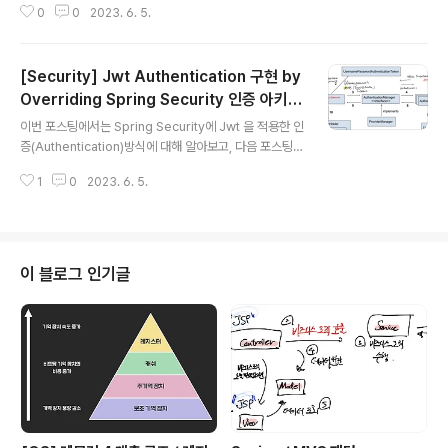
0
0
2023. 6. 5.
더를 인코딩하여 토큰으로 변환시키고.. authenticate()
를 통해 토큰과 DB의 사용자 정보를 비교하여 검증하고..
토큰을 만들어 응답헤더에 설정하고.. 등 꽤 복잡한 과정을
[Security] Jwt Authentication 구현 by
거쳐 인증이 이루어졌습니다. 하지만, Authorization의
과정은 비교적 간단합니다! 클라이언트가 서버에 제한된
Overriding Spring Security 인증 아키텍
글 내용
리소스에 대한 요청을 보낼 때 Authentication 과정에서
쳐
이번 포스팅에서는 Spring Security에 Jwt 을 적용한 인
발급받은 JWT를 요청헤더에 보내고, 서버에서는 이 토큰
증(Authentication)방식에 대해 알아보고, 다음 포스팅에
이 유효한지 검사 후 유효하면 요청에 대한 응답을 보내주
서는 인증에 기반한 인가(권한검사,Authorization)방식
면 됩니다. 이 과정에서 필..
1
0
2023. 6. 5.
에 대해 알아보도록 하겠습니다. 🚩Security Filter http.
csrf().disable() .sessionManagement().sessionC
reationPolicy(SessionCreationPolicy.STATELES
S) // 세션 사용 X, Stateless .and() .formLogin().dis
able() // 폼 로그인 사용 X .httpBasic().disable() // htt
이 블로그 인기글
p 기반 인증방식 (ID, PW로 검증) 사용 X csrf().disable
() : Cross Site Re..