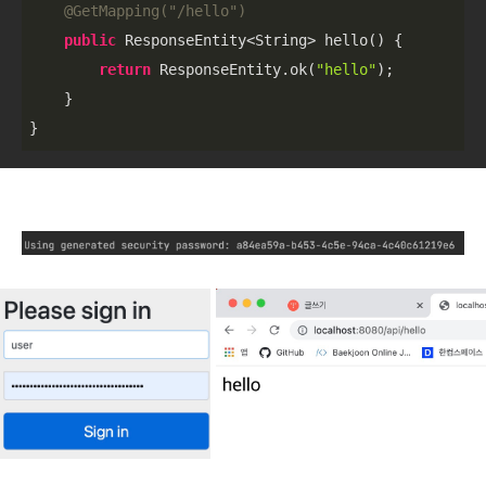
@GetMapping(
"/hello"
)
public
 ResponseEntity<String> hello() {

return
 ResponseEntity.ok(
"hello"
);

    }

}