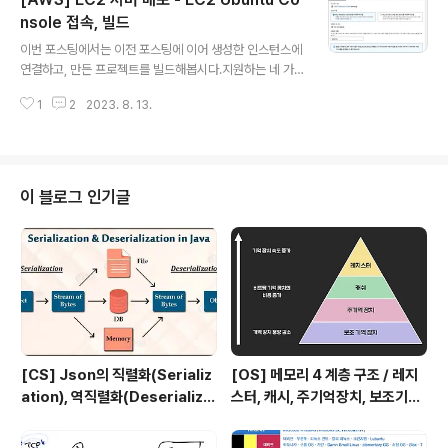
nsole 접속, 빌드
글 내용
이번 포스팅에서는 이전 포스팅에 이어 생성한 인스턴스에
연결하고, 만든 프로젝트를 빌드해봅시다.지원하는 네 가
지 방법 중 위 두가지 방법을 사용할 수 있습니다. ➡️ 우선
1
2
2023. 8. 13.
프로젝트가 서버에 빌드된 것이 아니기 때문에, 첫번째 방
법은 뒤로하고 두번째 방법을 사용하여 프로젝트 빌드를
해준 이후 첫번째 방법에 대해서도 설명하겠습니다. EC2
Ubuntu Console 접속1. 터미널을 통해 이 전에 생성한
키 페어가 있는 디렉토리에 접근2. chmod 400 ~.pem
이 블로그 인기글
pem 파일에 대한 접근 권한을 바꿔줍니다.3. ssh -i ~.p
em ubuntu@공개IP주소pem 파일을 통해 ssh -i 로 U
buntu Console에 접속합니다.Ubuntu Console에 gi
t, mysql 설치Prerequisite#..
[CS] Json의 직렬화(Serializ
[OS] 메모리 4 계층 구조 / 레지
ation), 역직렬화(Deserializa
스터, 캐시, 주기억장치, 보조기억
tion)
장치