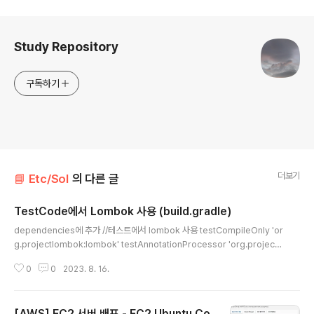
로그 정보
Study Repository
구독하기
더보기
📘 Etc/Sol
의 다른 글
TestCode에서 Lombok 사용 (build.gradle)
글 내용
dependencies에 추가 //테스트에서 lombok 사용 testCompileOnly 'or
g.projectlombok:lombok' testAnnotationProcessor 'org.projectl
ombok:lombok'
0
0
2023. 8. 16.
[AWS] EC2 서버 배포 - EC2 Ubuntu Co