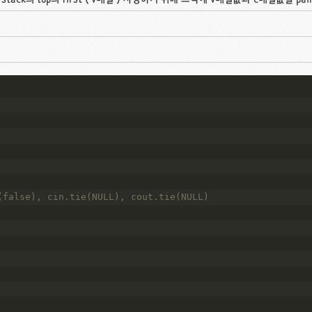
(false), cin.tie(NULL), cout.tie(NULL)