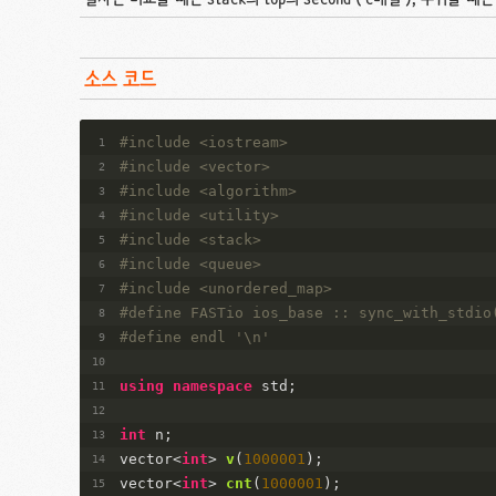
소스 코드
#
include
<iostream>
#
include
<vector>
#
include
<algorithm>
#
include
<utility>
#
include
<stack>
#
include
<queue>
#
include
<unordered_map>
#
define
 FASTio ios_base :: sync_with_stdio
#
define
 endl 
'\n'
using
namespace
 std;
int
 n;
vector<
int
> 
v
(
1000001
)
;
vector<
int
> 
cnt
(
1000001
)
;