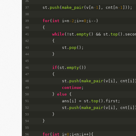
    st.
push
(
make_pair
(v[n
-1
], cnt[n
-1
]));
for
(
int
 i=n
-2
;i>=
0
;i--)
    {        
while
(!st.
empty
() && st.
top
().seco
        {
            st.
pop
();
        }
if
(st.
empty
())
        {
            st.
push
(
make_pair
(v[i], cnt[i]
continue
;
        } 
else
 {
            ans[i] = st.
top
().first;
            st.
push
(
make_pair
(v[i], cnt[i]
        }
    }
for
(
int
 i=
0
;i<n;i++){