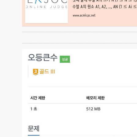
수열 A의 원소 A1, A2, ..., AN (1 ≤ Ai
www.acmicpc.net