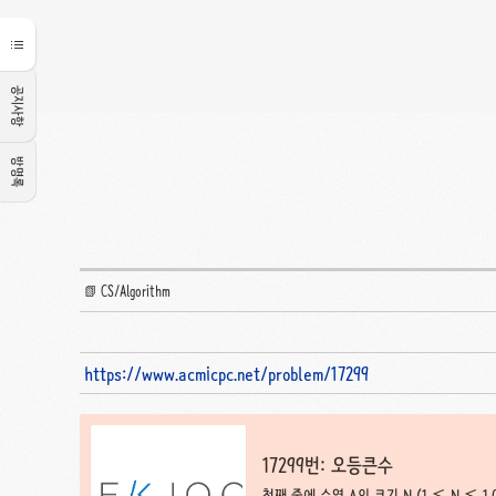
공지사항
방명록
📗 CS/Algorithm
https://www.acmicpc.net/problem/17299
17299번: 오등큰수
첫째 줄에 수열 A의 크기 N (1 ≤ N ≤ 1