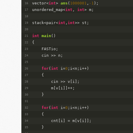
vector<
int
> 
ans
(
1000001
,
-1
)
;
unordered_map<
int
, 
int
> m;
stack<pair<
int
,
int
>> st;
int
main
()
{
    FASTio;
    cin >> n;
for
(
int
 i=
0
;i<n;i++)
    {
        cin >> v[i];
        m[v[i]]++;
    }
for
(
int
 i=
0
;i<n;i++)
    {
        cnt[i] = m[v[i]];
    }