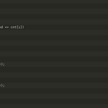
nd <= cnt[i])
));
));