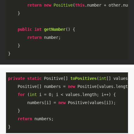
return
new
Positive
(
this
.number + other.numbe
    }

public
int
getNumber
()
{

return
 number;

    }

}
private
static
 Positive[] 
toPositives
(
int
[] values
)
 {
    Positive[] numbers = 
new
 Positive[values.length];
for
 (
int
 i = 
0
; i < values.length; i++) {

        numbers[i] = 
new
 Positive(values[i]);

    }

return
 numbers;

}