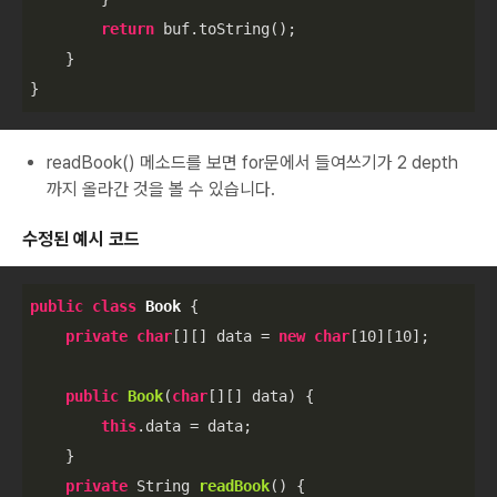
return
 buf.toString();

    }

}
readBook() 메소드를 보면 for문에서 들여쓰기가 2 depth
까지 올라간 것을 볼 수 있습니다.
수정된 예시 코드
public
class
Book
{

private
char
[][] data = 
new
char
[
10
][
10
];

public
Book
(
char
[][] data)
{

this
.data = data;

    }

private
 String 
readBook
()
{
