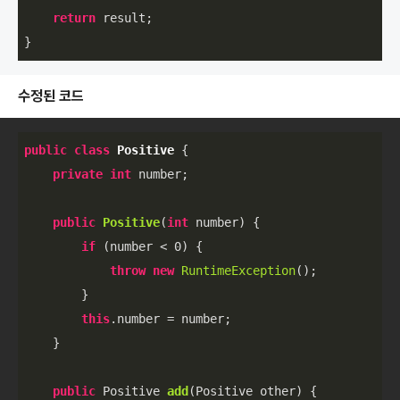
return
 result;

}
수정된 코드
public
class
Positive
 {
private
int
 number;

public
Positive
(
int
 number)
{

if
 (number < 
0
) {

throw
new
RuntimeException
();

        }

this
.number = number;

    }

public
 Positive 
add
(Positive other)
{
