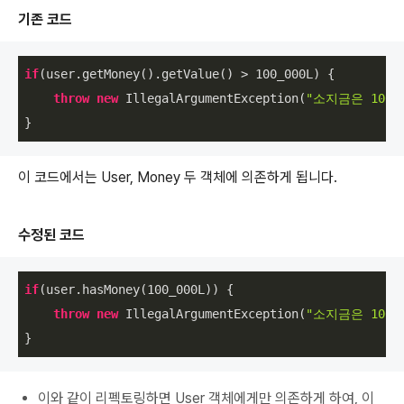
기존 코드
if
(user.getMoney().getValue() > 
100
_000L) {

throw
new
 IllegalArgumentException(
"소지금은 100
}
이 코드에서는 User, Money 두 객체에 의존하게 됩니다.
수정된 코드
if
(user.hasMoney(
100
_000L)) {

throw
new
 IllegalArgumentException(
"소지금은 100
}
이와 같이 리펙토링하면 User 객체에게만 의존하게 하여, 이