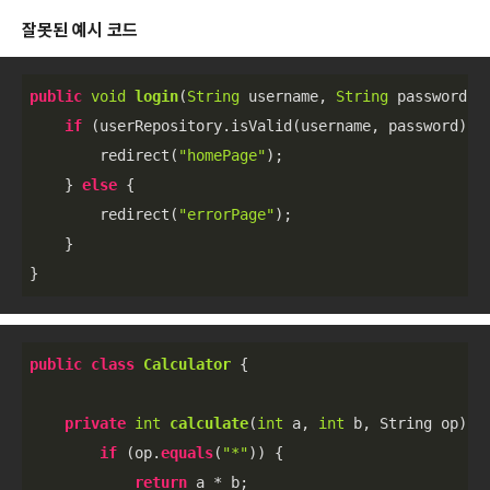
잘못된 예시 코드
public
void
login
(
String
 username, 
String
 password
)
 {
if
 (userRepository.isValid(username, password)) {
        redirect(
"homePage"
);

    } 
else
 {

        redirect(
"errorPage"
);

    }

}
public
class
Calculator
 {

private
int
calculate
(
int
 a, 
int
 b, String op
)
 {

if
 (op.
equals
(
"*"
)) {

return
 a * b;
