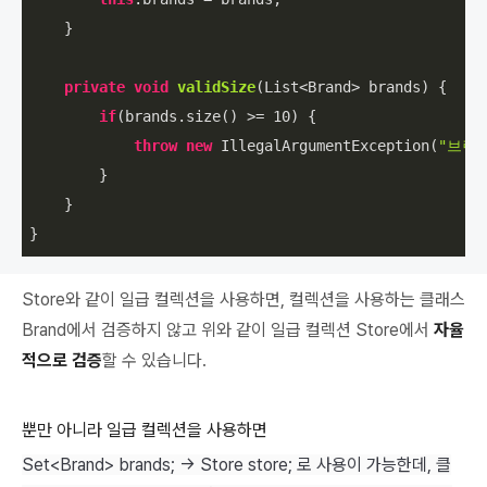
    }

private
void
validSize
(List<Brand> brands)
{

if
(brands.size() >= 
10
) {

throw
new
 IllegalArgumentException(
"브랜
        }

    }

}
Store와 같이
일급 컬렉션을 사용하면, 컬렉션을 사용하는 클래스
Brand에서 검증하지 않고
위와 같이
일급 컬렉션 Store에서
자율
적으로 검증
할 수 있습니다.
뿐만 아니라 일급 컬렉션을 사용하면
Set<Brand> brands; -> Store store; 로 사용이 가능한데, 클