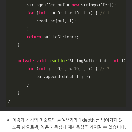
        StringBuffer buf = 
new
 StringBuffer();

for
 (
int
 i = 
0
; i < 
10
; i++) { 
// 1
            readLine(buf, i);

        }

return
 buf.toString();

    }

private
void
readLine
(StringBuffer buf, 
int
 i)
{

for
 (
int
 j = 
0
; j < 
10
; j++) { 
// 2
            buf.append(data[i][j]);

        }

    }

}
이렇게
각각의 메소드의 들여쓰기가 1 depth 를 넘어가지 않
도록 함으로써, 높은 가독성과 재사용성을 가져갈 수 있습니다.