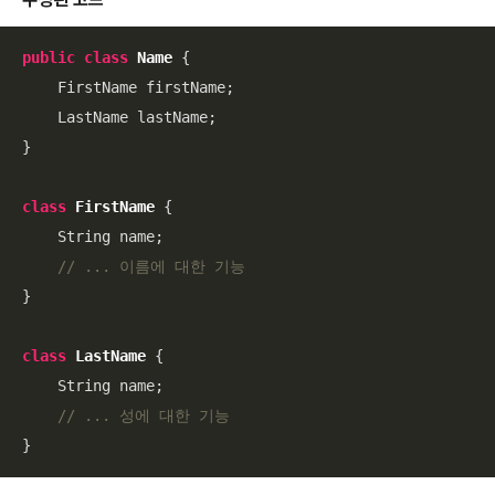
public
class
Name
{

    FirstName firstName;

    LastName lastName;

}

class
FirstName
{

    String name;

// ... 이름에 대한 기능
}

class
LastName
{

    String name;

// ... 성에 대한 기능
}