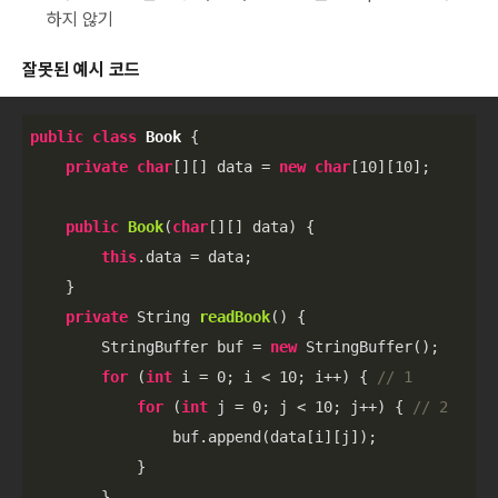
하지 않기
잘못된 예시 코드
public
class
Book
{

private
char
[][] data = 
new
char
[
10
][
10
];

public
Book
(
char
[][] data)
{

this
.data = data;

    }

private
 String 
readBook
()
{

        StringBuffer buf = 
new
 StringBuffer();

for
 (
int
 i = 
0
; i < 
10
; i++) { 
// 1
for
 (
int
 j = 
0
; j < 
10
; j++) { 
// 2
                buf.append(data[i][j]);

            }

        }
