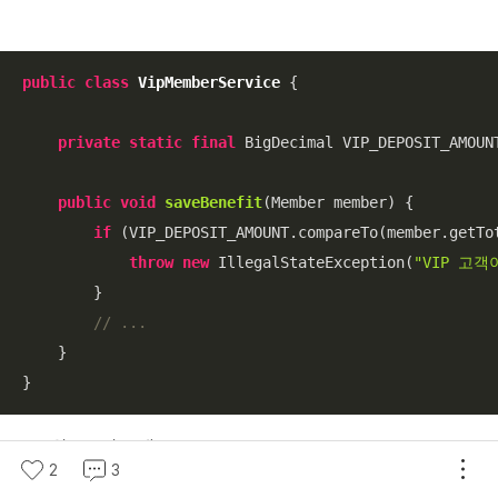
public
class
VipMemberService
{

private
static
final
 BigDecimal VIP_DEPOSIT_AMOUN
public
void
saveBenefit
(Member member)
{

if
 (VIP_DEPOSIT_AMOUNT.compareTo(member.getTo
throw
new
 IllegalStateException(
"VIP 고객
        }

// ...
    }

}
위 코드의 문제
2
3
Member 클래스가 가진 정보를 직접 꺼내 판단을 위한