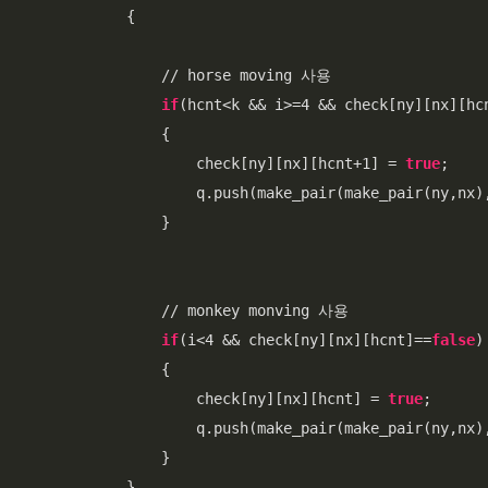
            {   

                // horse moving 사용

if
(hcnt<k && i>=4 && check[ny][nx][hc
                {   

                    check[ny][nx][hcnt+1] = 
true
;

                    q.push(make_pair(make_pair(ny,nx),
                }

                // monkey monving 사용

if
(i<4 && check[ny][nx][hcnt]==
false
)

                {

                    check[ny][nx][hcnt] = 
true
;

                    q.push(make_pair(make_pair(ny,nx),
                }

            }
