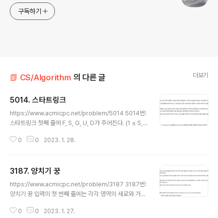
구독하기
더보기
📗 CS/Algorithm
의 다른 글
5014. 스타트링크
글 내용
https://www.acmicpc.net/problem/5014 5014번:
스타트링크 첫째 줄에 F, S, G, U, D가 주어진다. (1 ≤ S,
G ≤ F ≤ 1000000, 0 ≤ U, D ≤ 1000000) 건물은 1층
0
0
2023. 1. 28.
부터 시작하고, 가장 높은 층은 F층이다. www.acmicpc.
net Point 1. 옥상은 F층, 출발 층은 S층, S층에서 S+U
층, S-D층으로 이동가능하다. 2. 이동할 때 마다 현재층 +
3187. 양치기 꿍
1을 저장해 준다. G층에 도달하면 BFS를 멈추면 된다. 소
글 내용
스코드 #include #include #include #include #incl
https://www.acmicpc.net/problem/3187 3187번:
ude #define FASTio ios_base :: sync_with_stdio
양치기 꿍 입력의 첫 번째 줄에는 각각 영역의 세로와 가로
(false), cin.tie(NULL), cout.tie(N..
의 길이를 나타내는 두 개의 정수 R, C (3 ≤ R, C ≤ 250)
0
0
2023. 1. 27.
가 주어진다. 다음 각 R줄에는 C개의 문자가 주어지며 이