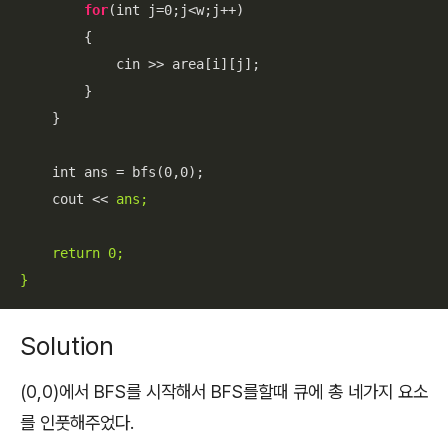
for
(int j=0;j<w;j++)

        {

            cin >> area[i][j];

        }

    }

    int ans = bfs(0,0);

    cout << 
ans;

    return 0;

}
Solution
(0,0)에서 BFS를 시작해서 BFS를할때 큐에 총 네가지 요소
를 인풋해주었다.