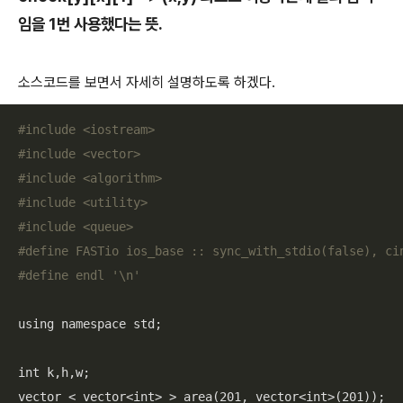
임을 1번 사용했다는 뜻.
소스코드를 보면서 자세히 설명하도록 하겠다.
#include <iostream>
#include <vector>
#include <algorithm>
#include <utility>
#include <queue>
#define FASTio ios_base :: sync_with_stdio(false), ci
#define endl '\n' 
using namespace std;

int k,h,w;

vector < vector<int> > area(201, vector<int>(201));
