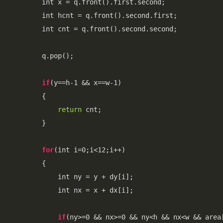
        int x = q.front().first.second;

        int hcnt = q.front().second.first;

        int cnt = q.front().second.second;

        q.pop();

if
(y==h-1 && x==w-1)

        {

return
 cnt;

        }

for
(int i=0;i<12;i++)

        {

            int ny = y + dy[i];

            int nx = x + dx[i];

if
(ny>=0 && nx>=0 && ny<h && nx<w && area[