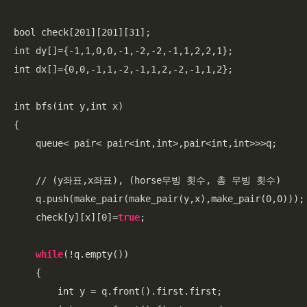
bool check[201][201][31];

int dy[]={-1,1,0,0,-1,-2,-2,-1,1,2,2,1};

int dx[]={0,0,-1,1,-2,-1,1,2,-2,-1,1,2};

int bfs(int y,int x)

{   

    queue< pair< pair<int,int>,pair<int,int>>>q;

    // (y좌표,x좌표), (horse무빙 횟수, 총 무빙 횟수)

    q.push(make_pair(make_pair(y,x),make_pair(0,0)));

    check[y][x][0]=
true
;

while
(!q.empty())

    {

        int y = q.front().first.first;
