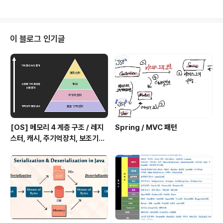
들은 위에서 설명한 기호들이다. www.acmicpc.net 요
점 1. 울타리는 #, 양은 k, 늑대는 v 2. 울타리 내부에 양의
수가 늑대의 수보다 많으면 늑대가 모두 잡아먹힌다. 3. 울
타리 내부에 늑대의 수가 양의 수보다 많으면 양이 모두 잡
이 블로그 인기글
아먹힌다. Solution 1. 영역별로 살펴보기 위해 배열값이
#이 아닌경우 bfs를 해서 양의 수와 늑대 수를 계산한다.
2. 영역 내부값만 BFS로 살펴보고, 내부값이 v면 wolf를
더해주고 ..
[OS] 메모리 4 계층 구조 / 레지
Spring / MVC 패턴
스터, 캐시, 주기억장치, 보조기억
장치