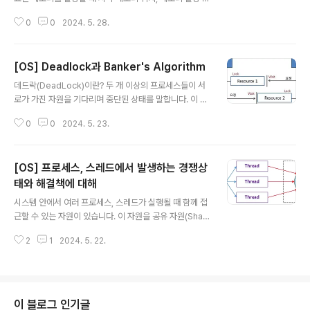
데이터를 가져와 효율과 속도를 높이는 것입니다. 여기서
기를 기반으로 할당할 위치(메모리의 주소)를 정합니다. 이
말하는 "캐시 히트"는 캐시 메모리로부터 원하는 데이터를
0
0
2024. 5. 28.
때 메모리 할당 방식에는 크게 두 가지로 '연속할당'방식과
찾은 것을 말하며, "캐..
'불연속할당' 방식이 있습니다. 이번 포스팅에서 이 두 가지
방식에 대해 알아봅시다. 먼저 연속할당 방식입니다.연속
[OS] Deadlock과 Banker's Algorithm
할당 방식 연속할당 방식은 메모리에 '연속적'으로 공간을
글 내용
할당하는 것을 말합니다. 연속할당 방식은 고정분할 방식
데드락(DeadLock)이란? 두 개 이상의 프로세스들이 서
과 가변분할 방식으로 나눌 수 있습니다. 1. 고정분할 방식
로가 가진 자원을 기다리며 중단된 상태를 말합니다. 이 과
고정 분할 방식은 물리적 메모리를 미리 같은 크기로 분할
정에서 각 프로세스는 서로가 원하는 자원을 유지한 채 다
해서 할당하는 방법을 말합니다. 미리 나누어둔 분할에 하
0
0
2024. 5. 23.
른 프로세스의 자원을 얻기를 기다립니다. Process1은 P
나의 프로세스를 적재해 실행시킬 수 있게 하는 방식입니
rocess2의 자원을 필요로 함.Process2은 Process1
다. 그런데 만약 분할한 크기보..
의 자원을 필요로 함.서로가 가진 자원을 요청하며 기다리
[OS] 프로세스, 스레드에서 발생하는 경쟁상
기 때문에 서로 무한정 기다리는 현상이 발생. 자동차를 프
로세스, 현재 위치한 길을 자원이라고 생각하면 좀 더 이해
태와 해결책에 대해
글 내용
하기 쉬울 겁니다.자동차와 자동차, 즉 서로 다른 프로세스
시스템 안에서 여러 프로세스, 스레드가 실행될 때 함께 접
가 현재 위치한 길에서 중간 교차로(서로가 필요로 하는 자
근할 수 있는 자원이 있습니다. 이 자원을 공유 자원(Shar
원)에서 직선으로 나아가야 하는데, 동시에 다른 길을 사용
ed Resource)이라고 부르는데, 모니터, 프린터, 메모리,
할 수 없으며 현재 길에서도 벗어나지 못하는 상황이 바로
2
1
2024. 5. 22.
파일, 데이터 등이 이에 해당합니다. 이 공유 자원에 대해
데드락입니다...
여러 프로세스나 스레드가 접근을 시도하면, 실행 순서나
타이밍에 따라 결괏값에 영향을 줄 수 있게 되는데 이를 경
쟁상태(Race Condition)이라고 말합니다. 추가로 이 공
유자원에 접근하는 프로그램 코드 부분을 임계 영역(Critic
이 블로그 인기글