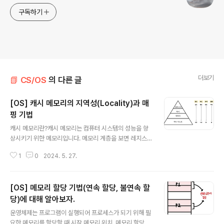
구독하기
더보기
📗 CS/OS
의 다른 글
[OS] 캐시 메모리의 지역성(Locality)과 매
핑 기법
글 내용
캐시 메모리란?캐시 메모리는 컴퓨터 시스템의 성능을 향
상시키기 위한 메모리입니다. 메모리 계층을 보면 레지스
터 - 캐시 - 주기억장치(RAM, 메모리) - 보조기억장치(H
1
0
2024. 5. 27.
DD,SDD) 순으로 접근성과 속도가 높은 것을 볼 수 있습니
다. CPU가 RAM에 진입하는 속도가 비교적 느리기 때문
에, 조금이라도 더 빠르게 데이터들을 처리해야 하는 CPU
[OS] 메모리 할당 기법(연속 할당, 불연속 할
입장에서 봤을 때 이 점을 보완하고자 중간 캐시 메모리 계
층을 사용하는 것입니다 ! 즉, 그림과 같이 CPU가 RAM
당)에 대해 알아보자.
글 내용
에서 데이터를 빠르게 가져오기 위해 메모리로부터 중간
운영체제는 프로그램이 실행되어 프로세스가 되기 위해 필
계층인 캐시 메모리에 데이터를 담아두고 캐시 메모리에서
요한 메모리를 할당할 때 시작 메모리 위치, 메모리 할당 크