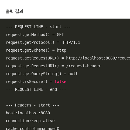
출력 결과
--- REQUEST-LINE - start ---

request.getMethod() = GET

request.getProtocol() = HTTP/1.1

request.getScheme() = http

request.getRequestURL() = http://localhost:8080/reques
request.getRequestURI() = /request-header

request.getQueryString() = null

request.isSecure() = 
false
--- REQUEST-LINE - end ---

--- Headers - start ---

host:localhost:8080

connection:keep-alive

cache-control:max-age=0
