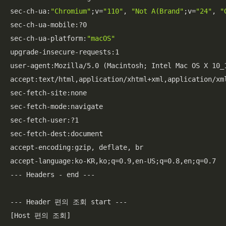
sec-ch-ua:
"Chromium"
;v=
"110"
, 
"Not A(Brand"
;v=
"24"
, 
"
sec-ch-ua-mobile:?0

sec-ch-ua-platform:
"macOS"
upgrade-insecure-requests:1

user-agent:Mozilla/5.0 (Macintosh; Intel Mac OS X 10_
accept:text/html,application/xhtml+xml,application/xm
sec-fetch-site:none

sec-fetch-mode:navigate

sec-fetch-user:?1

sec-fetch-dest:document

accept-encoding:gzip, deflate, br

accept-language:ko-KR,ko;q=0.9,en-US;q=0.8,en;q=0.7

--- Headers - end ---

--- Header 편의 조회 start ---

[Host 편의 조회]
