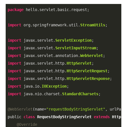
package
 hello.servlet.basic.request;

import
 org.springframework.util.
StreamUtils
;

import
 javax.servlet.
ServletException
import
 javax.servlet.
ServletInputStream
import
 javax.servlet.annotation.
WebServlet
import
 javax.servlet.http.
HttpServlet
import
 javax.servlet.http.
HttpServletRequest
import
 javax.servlet.http.
HttpServletResponse
import
 java.io.
IOException
import
 java.nio.charset.
StandardCharsets
;

@WebServlet
(name=
"requestBodyStringServlet"
, urlPatt
public 
class
RequestBodyStringServlet
extends
HttpSe
@Override