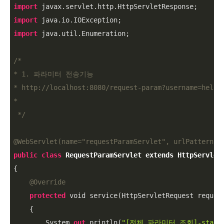
import
import
import
 java.util.Enumeration;

/*

* 1. 파라미터 전송기능

* http://localhost:8080/request-param?username=hello&
*

 */
@WebServlet(name=
"requestParamServlet"
, urlPatterns 
public
class
RequestParamServlet
extends
HttpServlet
{

@Override
protected
 void service(HttpServletRequest reques
    {

        System.
out
.println(
"[전체 파라미터 조회]-start