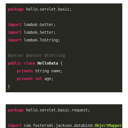
package
 hello.servlet.basic;

import
import
import
 lombok.ToString;

@Getter
@Setter
@ToString
public
class
HelloData
{

private
 String name;

private
int
 age;

}
package
 hello.servlet.basic.request;

import
 com.fasterxml.jackson.databind.
ObjectMapper