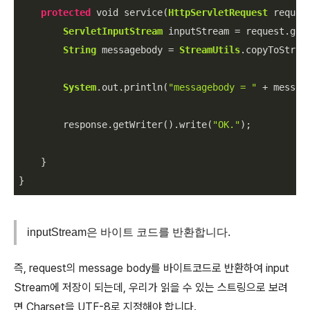
protected
 void service(
HttpServletRequest
 reques
ServletInputStream
 inputStream = request.getI
String
 messagebody = 
StreamUtils
.copyToStrin
System
.out.println(
"messagebody = "
 + message
        response.getWriter().write(
"OK."
);

    }

inputStream은 바이트 코드를 반환합니다.
즉, request의 message body를 바이트코드로 반환하여 input
Stream에 저장이 되는데, 우리가 읽을 수 있는 스트링으로 보려
면 Charset을 UTF-8로 지정해야 합니다.