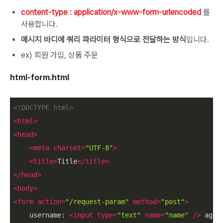
content-type : application/x-www-form-urlencoded
를
사용합니다.
메시지 바디에 쿼리 파라미터 형식으로 전달하는 방식
입니다.
ex) 회원 가입, 상품 주문
html-form.html
<!DOCTYPE 
html
>
<
html
>
<
head
>
<
meta
charset
=
"UTF-8"
>
<
title
>
Title
</
title
>
</
head
>
<
body
>
<
form
action
=
"/request-param"
method
=
"post"
>
    username: 
<
input
type
=
"text"
name
=
"name"
 />
 age: