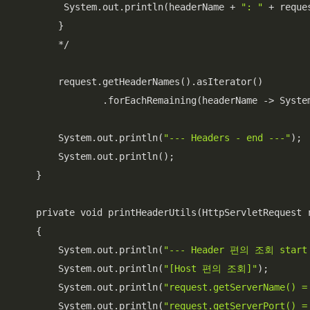
         System.out.println(headerName + 
": "
 + reque
        }

        */

        request.getHeaderNames().asIterator()

                .forEachRemaining(headerName -> Syste
        System.out.println(
"--- Headers - end ---"
);

        System.out.println();

    }

    private void printHeaderUtils(HttpServletRequest r
    {

        System.out.println(
"--- Header 편의 조회 start
        System.out.println(
"[Host 편의 조회]"
);

        System.out.println(
"request.getServerName() =
        System.out.println(
"request.getServerPort() =