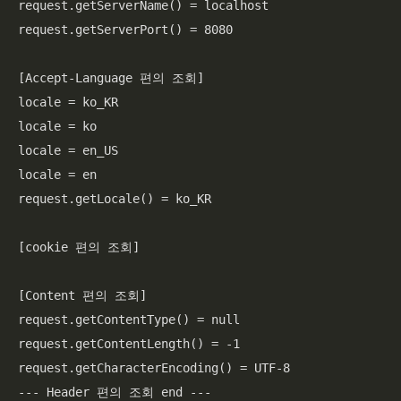
request.getServerName() = localhost

request.getServerPort() = 8080

[Accept-Language 편의 조회]

locale = ko_KR

locale = ko

locale = en_US

locale = en

request.getLocale() = ko_KR

[cookie 편의 조회]

[Content 편의 조회]

request.getContentType() = null

request.getContentLength() = -1

request.getCharacterEncoding() = UTF-8

--- Header 편의 조회 end ---
