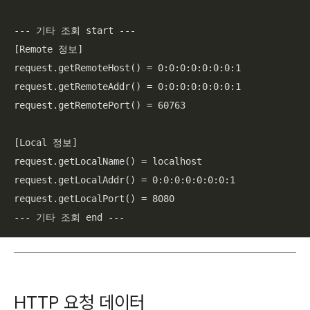
--- 기타 조회 start ---

[Remote 정보]

request.getRemoteHost() = 0:0:0:0:0:0:0:1

request.getRemoteAddr() = 0:0:0:0:0:0:0:1

request.getRemotePort() = 60763

[Local 정보]

request.getLocalName() = localhost

request.getLocalAddr() = 0:0:0:0:0:0:0:1

request.getLocalPort() = 8080

--- 기타 조회 end ---
HTTP 요청 데이터