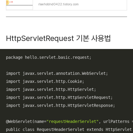
rlaehddnd0422.tistory.com
HttpServletRequest 기본 사용법
package hello.servlet.basic.request;

import javax.servlet.annotation.WebServlet;

import javax.servlet.http.Cookie;

import javax.servlet.http.HttpServlet;

import javax.servlet.http.HttpServletRequest;

import javax.servlet.http.HttpServletResponse;

@WebServlet(name=
"requestHeaderServlet"
, urlPatterns 
public class RequestHeaderServlet extends HttpServlet 