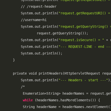
        // /request-header

        System.out.println(
"request.getRequestURI() =
        //username=hi

        System.out.println(
"request.getQueryString() 
                request.getQueryString());

        System.out.println(
"request.isSecure() = "
 + 
        System.out.println(
"--- REQUEST-LINE - end --
        System.out.println();

    }

    private void printHeaders(HttpServletRequest reque
        System.out.println(
"--- Headers - start ---"
);
        /*

         Enumeration<String> headerNames = request.get
while
 (headerNames.hasMoreElements()) {

         String headerName = headerNames.nextElement()