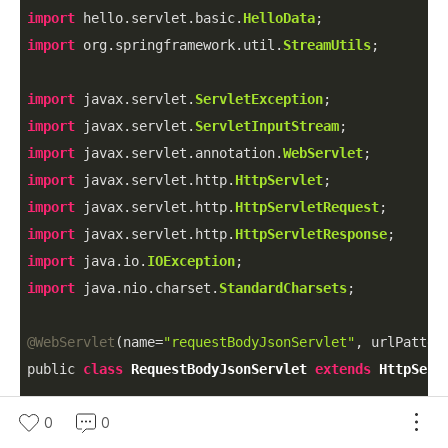
import
 hello.servlet.basic.
HelloData
import
 org.springframework.util.
StreamUtils
;

import
 javax.servlet.
ServletException
import
 javax.servlet.
ServletInputStream
import
 javax.servlet.annotation.
WebServlet
import
 javax.servlet.http.
HttpServlet
import
 javax.servlet.http.
HttpServletRequest
import
 javax.servlet.http.
HttpServletResponse
import
 java.io.
IOException
import
 java.nio.charset.
StandardCharsets
;

@WebServlet
(name=
"requestBodyJsonServlet"
, urlPatter
public 
class
RequestBodyJsonServlet
extends
HttpServ
0
0
private
ObjectMapper
 objectMapper = 
new
ObjectMa