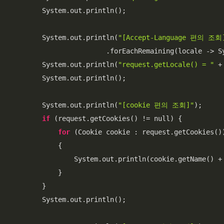
        System.out.println();

        System.out.println(
"[Accept-Language 편의 조회
                        .forEachRemaining(locale -> S
        System.out.println(
"request.getLocale() = "
 +
        System.out.println();

        System.out.println(
"[cookie 편의 조회]"
);

if
 (request.getCookies() != null) {

for
 (Cookie cookie : request.getCookies())
            {

                System.out.println(cookie.getName() +
            }

        }

        System.out.println();
