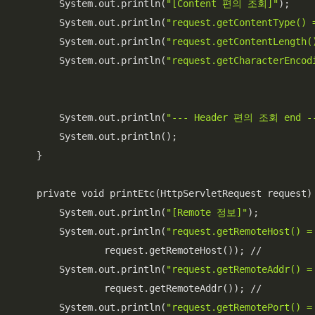
        System.out.println(
"[Content 편의 조회]"
);

        System.out.println(
"request.getContentType() 
        System.out.println(
"request.getContentLength(
        System.out.println(
"request.getCharacterEncod
        System.out.println(
"--- Header 편의 조회 end -
        System.out.println();

    }

    private void printEtc(HttpServletRequest request)
        System.out.println(
"[Remote 정보]"
);

        System.out.println(
"request.getRemoteHost() =
                request.getRemoteHost()); //

        System.out.println(
"request.getRemoteAddr() =
                request.getRemoteAddr()); //

        System.out.println(
"request.getRemotePort() =