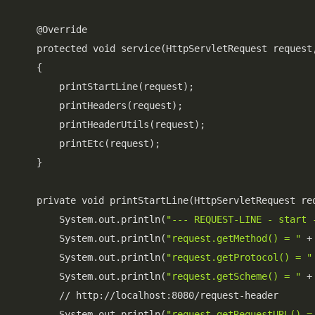
    @Override

    protected void service(HttpServletRequest request,
    {

        printStartLine(request);

        printHeaders(request);

        printHeaderUtils(request);

        printEtc(request);

    }

    private void printStartLine(HttpServletRequest req
        System.out.println(
"--- REQUEST-LINE - start 
        System.out.println(
"request.getMethod() = "
 +
        System.out.println(
"request.getProtocol() = "
        System.out.println(
"request.getScheme() = "
 +
        // http://localhost:8080/request-header

        System.out.println(
"request.getRequestURL() =