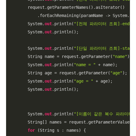
        request.getParameterNames().asIterator()

            .forEachRemaining(paramName -> System.
ou
        System.
out
.println(
"[전체 파라미터 조회]-end"
);
        System.
out
.println();

        System.
out
.println(
"[단일 파라미터 조회]-start
        String name = request.getParameter(
"name"
);

        System.
out
.println(
"name = "
 + name);

        String age = request.getParameter(
"age"
);

        System.
out
.println(
"age = "
 + age);

        System.
out
.println();

        System.
out
.println(
"[이름이 같은 복수 파라미터 
        String[] names = request.getParameterValues(
for
 (String s : names) {
