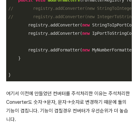
public
void
addFormatters
(FormatterRegistry regi
//        registry.addConverter(new StringToIntegerC
//        registry.addConverter(new IntegerToStringC
        registry.addConverter(
new
 StringToIpPortConve
        registry.addConverter(
new
 IpPortToStringConve
        registry.addFormatter(
new
 MyNumberFormatter()
    }

}
여기서 이전에 만들었던 컨버터를 주석처리한 이유는 주석처리한
Converter도 숫자->문자, 문자->숫자로 변경하기 때문에 둘의
기능이 겹칩니다. 기능이 겹칠경우 컨버터가 우선순위가 더 높습
니다.