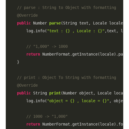
// parse : String to Object with formatting
@Override
public
 Number 
parse
(String text, Locale locale)
        log.info(
"text : {} , Locale : {}"
,text, loca
// "1,000" -> 1000
return
 NumberFormat.getInstance(locale).parse
    }

// print : Object To String with formatting
@Override
public
 String 
print
(Number object, Locale locale
        log.info(
"object = {} , locale = {}"
, object,
// 1000 -> "1,000"
return
 NumberFormat.getInstance(locale).forma