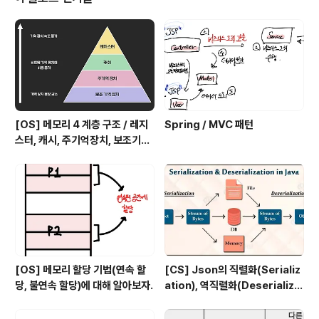
을 먼저 사용해보겠습니다. @Slf4j @RestController p
ublic class ApiExceptionController { @Data @All
ArgsConstructor static class MemberDto { priv
ate String..
[OS] 메모리 4 계층 구조 / 레지
Spring / MVC 패턴
스터, 캐시, 주기억장치, 보조기억
장치
[OS] 메모리 할당 기법(연속 할
[CS] Json의 직렬화(Serializ
당, 불연속 할당)에 대해 알아보자.
ation), 역직렬화(Deserializa
tion)