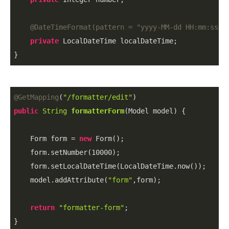
@DateTimeFormat(pattern = 
"yyyy-MM-dd HH:mm:ss"
)
private
 LocalDateTime localDateTime;

}
@GetMapping
(
"/formatter/edit"
public
String
formatterForm
(
Model model
)
 {

    Form form = 
new
 Form();

    form.setNumber(
10000
);

    form.setLocalDateTime(LocalDateTime.now());

    model.addAttribute(
"form"
,form);

return
"formatter-form"
;

}