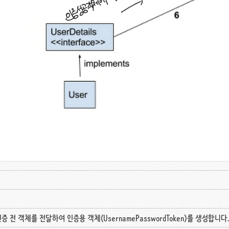
en에게 인증 전 객체를 전달하여 인증용 객체(UsernamePasswordToken)를 생성합니다