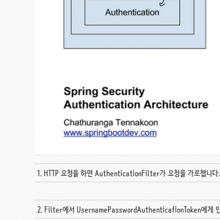
1. HTTP 요청을 하면 AuthenticationFilter가 요청을 가로챕니다.
2. Filter에서 UsernamePasswordAuthenticafionTok