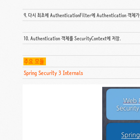
9. 다시 최초에 AuthenticationFilter에 Authentication 객체
10. Authentication 객체를 SecurityContext에 저장.
주요 모듈
Spring Security 3 Internals