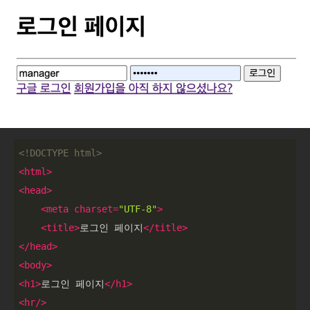
<!DOCTYPE 
html
>
<
html
>
<
head
>
<
meta
charset
=
"UTF-8"
>
<
title
>
로그인 페이지
</
title
>
</
head
>
<
body
>
<
h1
>
로그인 페이지
</
h1
>
<
hr
/>