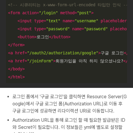
<!-- 시큐리티는 x-www-form-url-encoded 타입만 인식 -->
<
form
action
=
"/login"
method
=
"post"
>
<
input
type
=
"text"
name
=
"username"
placeholder
=
"
<
input
type
=
"password"
name
=
"password"
placehold
<
button
>
로그인
</
button
>
</
form
>
<
a
href
=
"/oauth2/authorization/google"
>
구글 로그인
</
a
<
a
href
=
"/joinForm"
>
회원가입을 아직 하지 않으셨나요?
</
a
>
</
body
>
</
html
>
로그인 폼에서 '구글 로그인'을 클릭하면 Resource Server(G
oogle)에서 구글 로그인 폼(Authorization URL)로 이동 후
구글 로그인에 성공하면 리다이렉션 URI로 이동합니다.
Authorization URL을 통해 로그인 할 때 필요한 발급받은 ID
와 Secret이 필요합니다. 이 정보들은 yml에 별도로 설정할