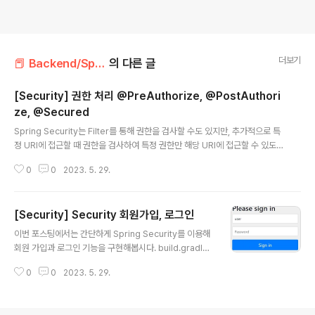
더보기
📕 Backend/Spring Security
의 다른 글
[Security] 권한 처리 @PreAuthorize, @PostAuthori
ze, @Secured
글 내용
Spring Security는 Filter를 통해 권한을 검사할 수도 있지만, 추가적으로 특
정 URI에 접근할 때 권한을 검사하여 특정 권한만 해당 URI에 접근할 수 있도록
별도의 어노테이션을 지원합니다. 이런 어노테이션을 사용하기에 앞서 @Conf
0
0
2023. 5. 29.
iguration이 붙은 설정파일에 아래와 같이 @EnableGlobalMethodSecur
ity 어노테이션을 추가적으로 설정하여 별도 권한처리 어노테이션의 활성화 여
부를 지정해 주어야 합니다. @EnableGlobalMethodSecurity @Configu
[Security] Security 회원가입, 로그인
ration @EnableGlobalMethodSecurity(securedEnabled = true, //
글 내용
@Secured 활성화 prePostEnabled = true // @PreAuthorized..
이번 포스팅에서는 간단하게 Spring Security를 이용해
회원 가입과 로그인 기능을 구현해봅시다. build.gradle
설정 의존관계에 추가implementation 'org.springfra
0
0
2023. 5. 29.
mework.boot:spring-boot-starter-security'testI
mplementation 'org.springframework.security:s
pring-security-test'스프링 시큐리티 의존성 추가 시1.