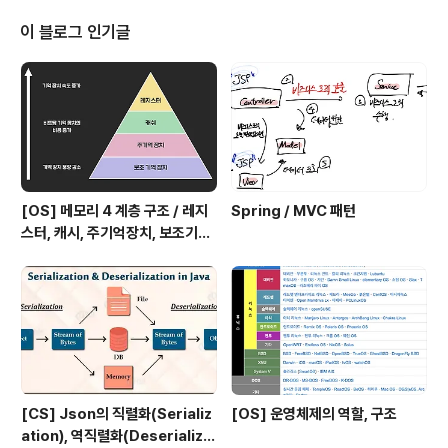
서버 실행 시 Spring Security의 초기화 작업 및 보안 설
정됩니다.2. 별도의 설정이나 구현을 하지 않아도 기본적
이 블로그 인기글
인 웹 보안 기능이 서버에 연동됩니다.3. 모든 요청은 인증
이 되어야 접근 가능4. 기본 로그인 페이지 제공 + applic
ation.properties에..
[OS] 메모리 4 계층 구조 / 레지
Spring / MVC 패턴
스터, 캐시, 주기억장치, 보조기억
장치
[CS] Json의 직렬화(Serializ
[OS] 운영체제의 역할, 구조
ation), 역직렬화(Deserializa