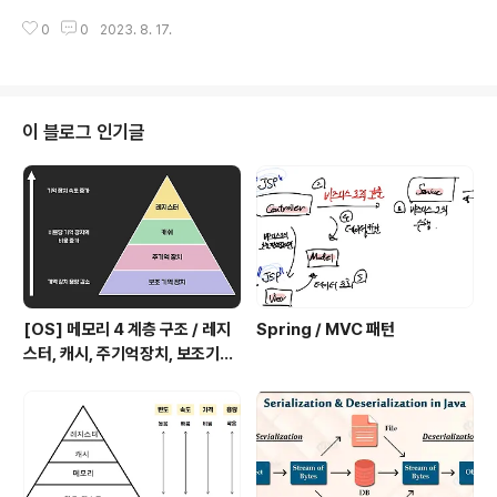
그를 확인해 보니, 위와 같이 뜨는데, 이 오류는 mysql과
0
0
2023. 8. 17.
연결이 비정상적으로 끊어질 때 횟수를 카운트해서 max_
connect_errors 값보다 커지면 데이터베이스 접근하지
못하도록 막는 에러라고 합니다. Solve SELECT @@gl
obal.max_connect_errors; // 환경 변수 값 확인 flus
h hosts; // 카운팅 된 에러횟수 초기화
이 블로그 인기글
[OS] 메모리 4 계층 구조 / 레지
Spring / MVC 패턴
스터, 캐시, 주기억장치, 보조기억
장치