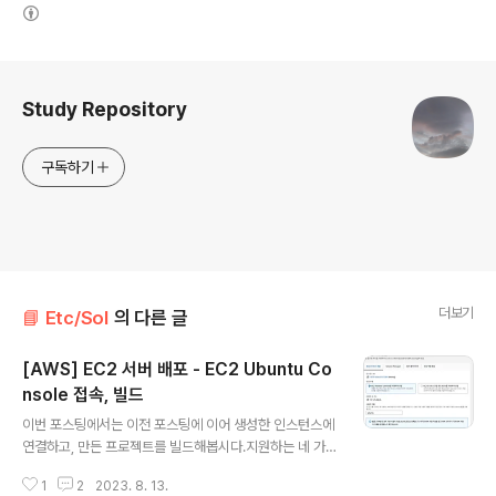
(새창열림)
로그 정보
Study Repository
구독하기
더보기
📘 Etc/Sol
의 다른 글
[AWS] EC2 서버 배포 - EC2 Ubuntu Co
nsole 접속, 빌드
글 내용
이번 포스팅에서는 이전 포스팅에 이어 생성한 인스턴스에
연결하고, 만든 프로젝트를 빌드해봅시다.지원하는 네 가
지 방법 중 위 두가지 방법을 사용할 수 있습니다. ➡️ 우선
1
2
2023. 8. 13.
프로젝트가 서버에 빌드된 것이 아니기 때문에, 첫번째 방