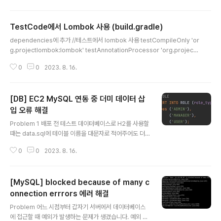
법은 뒤로하고 두번째 방법을 사용하여 프로젝트 빌드를
해준 이후 첫번째 방법에 대해서도 설명하겠습니다. EC2
TestCode에서 Lombok 사용 (build.gradle)
Ubuntu Console 접속1. 터미널을 통해 이 전에 생성한
글 내용
키 페어가 있는 디렉토리에 접근2. chmod 400 ~.pem
dependencies에 추가 //테스트에서 lombok 사용 testCompileOnly 'or
pem 파일에 대한 접근 권한을 바꿔줍니다.3. ssh -i ~.p
g.projectlombok:lombok' testAnnotationProcessor 'org.projectl
em ubuntu@공개IP주소pem 파일을 통해 ssh -i 로 U
ombok:lombok'
buntu Console에 접속합니다.Ubuntu Console에 gi
0
0
2023. 8. 16.
t, mysql 설치Prerequisite#..
[DB] EC2 MySQL 연동 중 더미 데이터 삽
입 오류 해결
글 내용
Problem 1 배포 전 테스트 데이터베이스로 H2를 사용할
때는 data.sql에 테이블 이름을 대문자로 적어주어도 더
미데이터가 잘 삽입 됐었는데 EC2 서버로 옮기면서 데이
0
0
2023. 8. 16.
터베이스를 MySQL로 변경을 하게 되었다. 이 때 ddl-au
to option에 create 옵션으로 테이블이 생성은 되었지
만, 더미데이터들이 들어오지 않는 문제가 있었다. Soluti
[MySQL] blocked because of many c
on 테이블 이름을 소문자로 바꿔주니 더미데이터가 잘 삽
입되었다. + 기존에는 서버와 데이터베이스간의 연동 정보
onnection errrors 에러 해결
글 내용
를 설정할 때 local서버를 연동시켜주었는데 EC2의 MyS
Problem 어느 시점부터 갑자기 서버에서 데이터베이스
QL 서버로 변경해주었다.
에 접근할 때 예외가 발생하는 문제가 생겼습니다. 예외 로