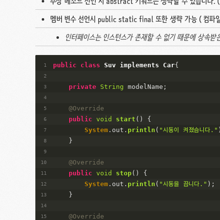
추상 메소드 선언 시 abstract 키워드는 생략할 수 있습니다. 
멤버 변수 선언시 public static final 또한 생략 가능 ( 컴
인터페이스는 인스턴스가 존재할 수 없기 때문에 상속받은 구현
public
class
Suv
implements
Car
{
private
String
 modelName;
@Override
public
void
start
(
)
 {
System
.
out
.
println
(
"시동이 켜졌습니다."
    }
@Override
public
void
stop
(
)
 {
System
.
out
.
println
(
"시동을 끕니다."
);
    }
@Override