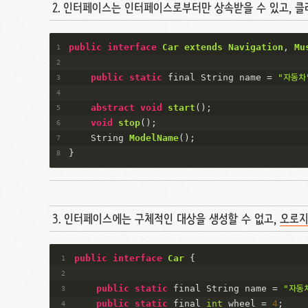
2. 인터페이스는 인터페이스로부터만 상속받을 수 있고, 클
public
interface
Car
extends
Navigation
, 
Mu
public
static
 final String name = 
"자동차
abstract
void
start
(
)
;
void
stop
(
)
;
String 
ModelName
(
)
;
}
3. 인터페이스에는 구체적인 대상을 생성할 수 없고,
오로지
public
interface
Car
 {
public
static
 final String name = 
"자동
public
static
 final 
int
 wheel = 
4
;