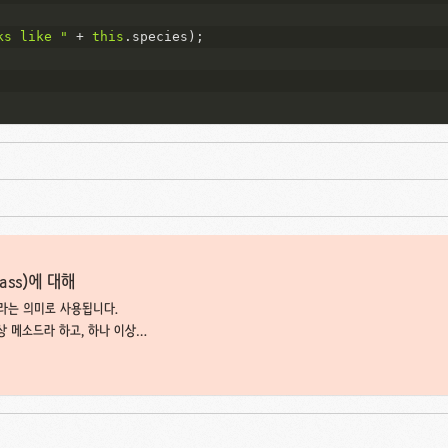
ks like "
 + 
this
.
species
);
lass)에 대해
이라는 의미로 사용됩니다.
상 메소드라 하고, 하나 이상의
 abstract