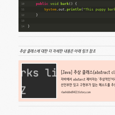
public
void
bark
(
)
 {
System
.
out
.
println
(
"This puppy bar
    }
}
추상 클래스에 대한 더 자세한 내용은 아래 링크 참조
[Java] 추상 클래스(abstract c
자바에서 abstarct 제어자는 '추상적인'
선언부만 있고 구현부가 없는 메소드를 추
추상 메소드를 포함하고 있는 클래스는 반드시
rlaehddnd0422.tistory.com