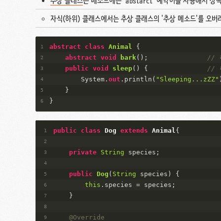
추상 클래스
는 메소드에는 'abstarct' 예약어를 사용해서 
자식(하위) 클래스에서는 추상 클래스의 '추상 메소드'를 오버
abstract
class
Animal
 {
abstract
void
bark
(
)
;				
//
public
void
sleep
(
)
 { 				
//
        System.
out
.println(
"Sleeping...zZZ"
    }
}
public
class
Dog
extends
Animal
{
private
String
 species;
public
Dog
(
String
 species
)
 {
this
.
species
 = species;
    }
@Override