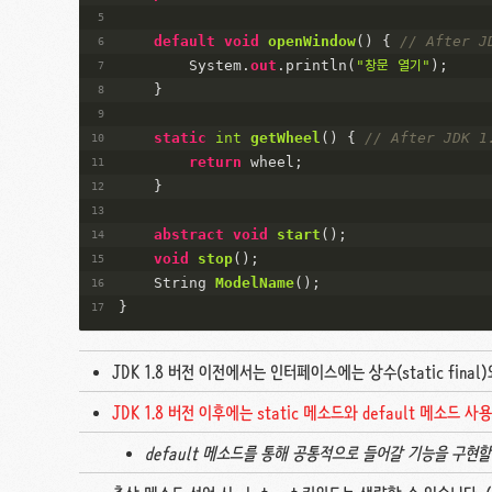
default
void
openWindow
(
)
 { 
// After J
        System.
out
.println(
"창문 열기"
);
    }
static
int
getWheel
(
)
 { 
// After JDK 1
return
 wheel;
    }
abstract
void
start
(
)
;
void
stop
(
)
;
String 
ModelName
(
)
;
}
JDK 1.8 버전 이전에서는 인터페이스에는 상수(static final
JDK 1.8 버전 이후에는 static 메소드와 default 메소드
default 메소드를 통해 공통적으로 들어갈 기능을 구현할