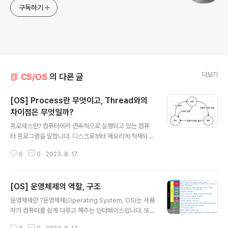
구독하기
더보기
📗 CS/OS
의 다른 글
[OS] Process란 무엇이고, Thread와의
차이점은 무엇일까?
글 내용
프로세스란? 컴퓨터에서 연속적으로 실행되고 있는 컴퓨
터 프로그램을 말합니다. 디스크로부터 메모리에 적재되어
CPU로부터 하나의 프로세스를 할당을 받을 수 있습니다.
0
0
2023. 8. 17.
운영체제로부터 주소 공간, 파일, 메모리 등을 할당받는데
이를 총칭하여 프로세스라고 합니다. 프로세스는 프로그램
과 뭐가 다른가? "프로그램"은 보조기억장치(SSD, 하드디
[OS] 운영체제의 역할, 구조
스크)에 존재하며 실행되기를 기다리는 명령어와 정적인
글 내용
데이터의 묶음입니다. 즉 프로그램은 단순히 명령어와 데
운영체제란 ?운영체제(Operating System, OS)는 사용
이터의 묶음일 뿐, 생명을 가지고 있지않습니다. 이 프로그
자가 컴퓨터를 쉽게 다루고 해주는 인터페이스입니다. 또
램의 명령어와 정적 데이터가 "메모리에 적재"되는 순간 생
한 컴퓨터 시스템의 자원을 효율적으로 관리하는 일종의
명이 있는 프로세스가 된다고 보시면 됩니다. 프로그램의