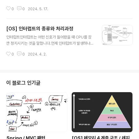
리 계층 구조입니다.그 구조에는 상위부터 레지스터, 캐시,
0
0
2024. 5. 17.
주 기억장치, 보조 기억장치로 나눌 수 있습니다. 하나씩 알
아보겠습니다. 레지스터먼저 레지스터입니다. 레지스터는
CPU 내부에 존재하는 작은 메모리로, CPU에 아주 아주
[OS] 인터럽트의 종류와 처리과정
빠르게 접근할 수 있습니다. CPU 내에서 처리할 명령어나
글 내용
연산에 사용되는 값들, 혹은 연산에 대한 결과를 일시적으
인터럽트인터럽트는 어떤 신호가 들어왔을 때 CPU를 잠
로 저장한다던지 등 컴퓨터에서 사용하는 주 기능을 관할
깐 정지시키는 것을 말합니다.언제 인터럽트가 발생하냐?
하는 공간으로 보면 됩니다.CPU 내부에 존재하기 때문에
주로 프로그램 실행 중, 입출력 하드웨어 등 장치에서 예외
메모리 계층 중에서 가장 접근 속도가 빠르지만, 레지스터
0
0
2024. 4. 2.
상황이 발생하여 처리가 필요한 경우 인터럽트가 발생합니
에 저장되는 데이터는 휘발성을 가지며, 공간이 작고 비싸
다.0으로 숫자를 나누는 산술 연산 오류라던지, 프로세스
다는 단점이 있습니다.CPU는 자체적..
에서 오류가 발생하는 경우 등인터럽트를 왜 발생시키는
데?예를 들어 프로그램에게 아주 오래걸리는 입출력 연산
을 수행하라고 지시한다고 가정해 봅시다. CPU에서 지시
이 블로그 인기글
받은 연산을 수행하기 위해 명령어를 순차적으로 실행하는
과정 중 오류가 발생했을 때, CPU가 다른일을 처리하지 않
고 오류를 계속 붙잡고 있게 되면 효율이 낮아지겠죠?이와
같은 상황을 방지하기 위해 어떤 오류가 발생하면 오류에
맞는 인터럽트를 발생시켜 '인터럽트 핸들러'가 오류..
Spring / MVC 패턴
[OS] 메모리 4 계층 구조 / 레지