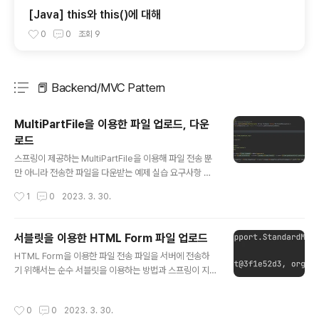
[Java] this와 this()에 대해
0
0
조회
9
📕 Backend/MVC Pattern
분류 전체보기
주요 글 목록
MultiPartFile을 이용한 파일 업로드, 다운
로드
글 내용
스프링이 제공하는 MultiPartFile을 이용해 파일 전송 뿐
만 아니라 전송한 파일을 다운받는 예제 실습 요구사항 상
품(Item)을 등록하고 조회 상품의 요소로는 상품 아이디,
작성시간
1
0
2023. 3. 30.
상품이름, 상품 파일, 파일 리스트가 있습니다. 상품 파일은
다운로드 가능 업로드한 파일 리스트는 웹 브라우저에서
확인가능 Domain Item @Data public class Item { p
서블릿을 이용한 HTML Form 파일 업로드
rivate Long itemId; private String itemName; pri
글 내용
HTML Form을 이용한 파일 전송 파일을 서버에 전송하
vate UploadFile attachFile; private List imageFil
기 위해서는 순수 서블릿을 이용하는 방법과 스프링이 지
es; } @Data public class UploadFile { private Stri
원하는 MultipartFile를 이용하는 방법이 있는데 이 포스
ng uploadFileName; private String storeFil..
팅에서 한번 알아보도록 하겠습니다. 우선 알아두어야 할
작성시간
0
0
2023. 3. 30.
점은 HTML Form을 통해 파일을 업로드 하고자 할 때는