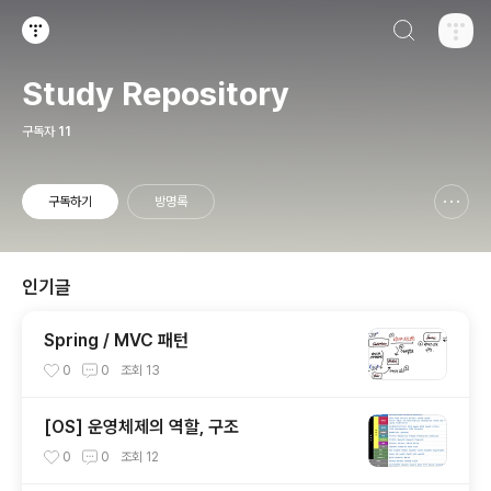
검색하기
티스토리
Study Repository
구독자
11
구독하기
방명록
신고하기 레이어
열기
인기글
Spring / MVC 패턴
0
0
조회
13
[OS] 운영체제의 역할, 구조
0
0
조회
12