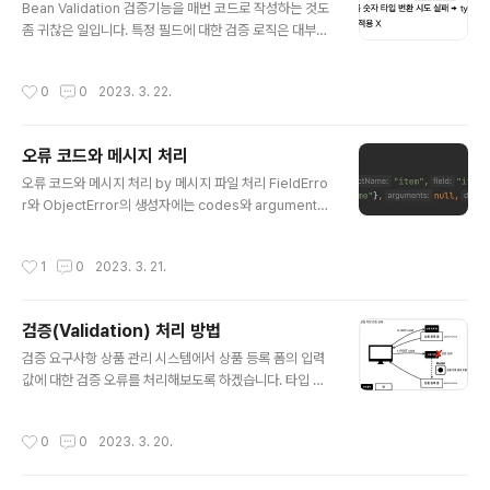
다. web은 domain을 의존하지만 domain은 web에 의
Bean Validation 검증기능을 매번 코드로 작성하는 것도
존하지 않도록 설계해야 함. 따라서 패키지 구조를 잘 설계
좀 귀찮은 일입니다. 특정 필드에 대한 검증 로직은 대부분
하는 것이 중요. 로그인 기능 만들기 홈 화면 HomeContr
빈 값인지, 특정 크기를 넘는지와 같이 매우 일반적인 로직
oller에 추가 @GetMapping("/") pub..
인데 이런 일반적인 로직을 표준화 한 것이 바로 Bean Val
작성시간
0
0
2023. 3. 22.
idation 입니다. 이번 포스팅에서는 Bean Validation 표
준 기술을 이용해 어노테이션으로 검증 처리를 해보도록
하겠습니다. ( 엄밀히 말하면 Bean Validation 표준 기술
오류 코드와 메시지 처리
의 구현체인 하이버네이트를 사용할 예정 ) 설정 Bean Val
글 내용
idation 의존관계 추가 - build.gradle - dependenci
오류 코드와 메시지 처리 by 메시지 파일 처리 FieldErro
es implementation 'org.springframework.boot:s
r와 ObjectError의 생성자에는 codes와 argument를
pring-boot-starter-validation'..
제공합니다. 이 파라미터는 오류 발생시 오류 코드로 메시
지를 찾기 위해 사용됩니다. 오류 메시지를 파일 한군데에
작성시간
1
0
2023. 3. 21.
모으고 오류코드를 이용해서 앞서 배운 메시지 처리를 응
용해 오류 메시지를 생성해보겠습니다. errors 메시지 파
일 생성 errors.properties required.item.itemNam
검증(Validation) 처리 방법
e=상품 이름은 필수입니다. range.item.price=가격은
글 내용
{0} ~ {1} 까지 허용합니다. max.item.quantity=수량은
검증 요구사항 상품 관리 시스템에서 상품 등록 폼의 입력
최대 {0} 까지 허용합니다. totalPriceMin=가격 * 수량
값에 대한 검증 오류를 처리해보도록 하겠습니다. 타입 검
의 합은 {0}원 이상이어야 합니다. 현재 값 = {1} appl..
증 : 가격, 수량에 문자가 들어오면 검증 오류 처리 필드 검
증 상품명 : 필수, 공백 X 가격 : 1000원~1백만원 이하 수
작성시간
0
0
2023. 3. 20.
량 : 최대 9999 특정 필드의 범위를 넘어서는 검증 가격*
수량 >= 10000원 컨트롤러의 중요한 역할 중 하나는 HT
TP 요청이 정상인지 검증하는 일입니다. 검증에는 클라이