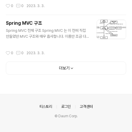
를 만들었었습니다. 그럼 이번에는 Spring MVC에서 어떤 핸들러 매핑 , 핸들러 어
작성시간
0
0
2023. 3. 3.
댑터를 사용하는지 알아보겠습니다. HandlerMapping & HandlerAdapter Co
ntroller Interface : 과거 버전의 스프링 컨트롤러 인터페이스 public interface
Controller { ModelAndView handlerRequest(HttpServletRequest req
Spring MVC 구조
uest, HttpServletResponse response) throws Exception; } Controller
글 내용
Spring MVC 전체 구조 Spring MVC 는 이 전에 직접
인터페이스를 구현한..
만들었던 MVC 구조와 매우 흡사합니다. 이름만 조금 다를
뿐 구조와 로직을 동일합니다. 이름만 바뀌었을 뿐 각 클래
스의 역할은 동일합니다 Front-Controller ➣ Dispatc
작성시간
0
0
2023. 3. 3.
herServlet handlerMappingMap ➣ HandlerMap
ping MyhandlerAdapter ➣ HandlerAdapter Mod
elView ➣ ModelAndView viewResolver ➣ View
더보기
Resolver MyView ➣ View 이 전 포스팅에서 만들었던
MVC 구조를 잘 기억하면서 각 클래스들의 역할을 기억하
면 됩니다. Spring MVC 또한 프론트 컨트롤러 패턴으로
구현되어 있는데요. Spring MVC의 프론트 컨..
의안내
티스토리
로그인
고객센터
© Daum Corp.