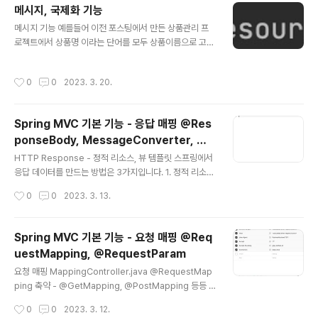
메시지, 국제화 기능
언트 검증, 서버 검증이 있는데 클라이언트 검증은 조작이
글 내용
가능해서 보안에 취약하고, 서버만으로 검증하면, 즉각적
메시지 기능 예를들어 이전 포스팅에서 만든 상품관리 프
인 고객 사용성이 부족해집니다. 둘을 적절히 사용하되, 최
로젝트에서 상품명 이라는 단어를 모두 상품이름으로 고치
종적인 서버검증은 필수적입니다. API 방식을 사용하면 A
고 싶을 때 어떻게 해야할까요? 상품 등록 폼, 편집 폼, 상세
PI 스펙을 잘 정의해서 검증 오류를 API 응답 결과에 잘 남
폼 등 여러 템플릿에 하드코딩된 "상품명"을 "상품이름"으
작성시간
0
0
2023. 3. 20.
겨주어야 ..
로 바꾸는 것은 상당히 귀찮은 작업입니다. 스프링에서는
다양한 메시지를 한 곳에서 관리할 수 있도록 하는 메시지
기능을 제공합니다. 예를 들어 messages.properties
Spring MVC 기본 기능 - 응답 매핑 @Res
라는 메시지 관리용 파일을 만들고 item = 상품 item.id
ponseBody, MessageConverter, 요
= 상품 ID item.itemName = 상품명 item.price = 가
글 내용
청 매핑 핸들러 어댑터 구조
격 item.quantity = 수량 각 HTML 들에 하드코딩된 데
HTTP Response - 정적 리소스, 뷰 템플릿 스프링에서
이터들을 th:text="#{item.itemName}"으로 바꾸면 됩
응답 데이터를 만드는 방법은 3가지입니다. 1. 정적 리소스
니다. 국제화 기능 메시지에..
웹 브라우저에 정적인 HTML, css, js를 제공할 때는 정적
작성시간
0
0
2023. 3. 13.
리소스를 사용합니다. 스프링 부트는 classpath의 /stati
c, /public, /resources, /META-INF/resources 에
있는 정적 리소스를 제공합니다. 정적 리소스 경로 : src/m
Spring MVC 기본 기능 - 요청 매핑 @Req
ain/resources/static src/main/resources는 리소
uestMapping, @RequestParam
스를 보관하는 곳이고, 또 classpath의 시작 경로입니다.
글 내용
따라서 src/main/resources/static에 리소스를 넣어두
요청 매핑 MappingController.java @RequestMap
면 스프링 부트가 정적 리소스로 서비스를 제공합니다. 정
ping 축약 - @GetMapping, @PostMapping 등등 ..
적 리소스 ▶︎ 해당 파일의 변경 없이 그대..
@RestController public class MappingControlle
작성시간
0
0
2023. 3. 12.
r { private Logger log = LoggerFactory.getLogg