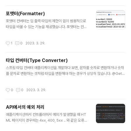
일반적으로 사용했던 www-form-urlencoded Conte
nt Type이 아닌 다른 형식(multipart/form-data)을 사
포맷터(Formatter)
용한다는 점입니다! Content-Type : application/x-w
글 내용
ww-form-urlencoded 가장 기본적인 방법 HTTP Bo
포맷터 컨버터는 입 출력 타입에 제한이 없이 범용적으로
dy에 쿼리 파라미터 형식으로 전송됩니다. 문자 전송에 사
타입을 바꿀 수 있는 기능을 제공했습니다. 포맷터는 컨버
용됩니다. Content-Type : multipart/form-data 문자
터 기능에서 조금 더 특화된 기능으로 객체를 문자로, 문자
뿐만 아..
를 객체로 바꿀 때 Locale 객체를 이용해 현지화 정보를
작성시간
1
0
2023. 3. 29.
사용할 수 있습니다. 포맷터 인터페이스 public interfac
e Formatter extends Printer, Parser {} @Functio
nalInterface public interface Printer { String print
타입 컨버터(Type Converter)
(T object, Locale locale); } @FunctionalInterface
글 내용
public interface Parser { T parse(String text, Lo
스프링 타입 컨버터 애플리케이션을 개발하다 보면, 문자를 숫자로 변환하거나 숫자
cale locale) throws ParseException;..
를 문자로 변환하는 것처럼 타입을 변환해야 하는 경우가 상당히 많습니다. @GetM
apping("/hello-v1") public String helloV1(@RequestParam Integer dat
a) { System.out.println("data = " + data); return "Ok"; } 스프링은 기본적으
작성시간
0
0
2023. 3. 29.
로 문자 -> 숫자(String To Integer) , 숫자 -> 문자 (Long,Int .. To String) 변환
의 경우에서는 자동적으로 변환해 주지만, 개발자가 새로 만든 타입을 String으로
변환한다던지, String을 새로만든 타입으로 변환하고 싶은 경우에 제공하는 도구가
API에서의 예외 처리
바로 컨버터입니다. 컨버..
글 내용
애플리케이션에서 컨트롤러에서 예외가 발생했을 때 HT
ML 페이지의 경우에는 4xx, 400, 5xx .. 와 같은 오류페
이지 설정을 통해 스프링 부트의 화이트라벨 페이지나 톰