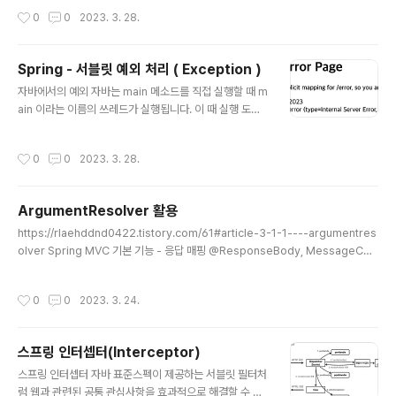
캣의 오류화면을 커스텀해서 클라이언트에게 보여줄 수 있
작성시간
0
0
2023. 3. 28.
었습니다. 하지만 API의 경우에는 각 오류 상황에 맞는 오
류 응답 스펙을 정하고 , JSON으로 데이터를 내려주어야
하기 때문에 예외처리에 생각할 부분이 많습니다. 우선 AP
Spring - 서블릿 예외 처리 ( Exception )
I도 오류 페이지에서 했던 것처럼 서블릿 오류 페이지 방식
글 내용
을 먼저 사용해보겠습니다. @Slf4j @RestController p
자바에서의 예외 자바는 main 메소드를 직접 실행할 때 m
ublic class ApiExceptionController { @Data @All
ain 이라는 이름의 쓰레드가 실행됩니다. 이 때 실행 도중
ArgsConstructor static class MemberDto { priv
에 try catch를 통한 해당 예외 처리 조차 하지 못하고 처
ate String..
음 실행한 main 메소드까지 예외가 넘어온 이후, main 메
작성시간
0
0
2023. 3. 28.
소드에서 조차도 예외를 처리하지 못하면 자바는 예외 정
보를 남기고 main 쓰레드를 종료합니다. 웹 애플리케이션
에서의 예외 웹 애플리케이션에서는 예외를 어떻게 다룰까
ArgumentResolver 활용
요? 웹 애플리케이션은 "사용자 요청별"로 쓰레드가 할당
글 내용
되고, 서블릿 컨테이너 안에서 실행됩니다. 따라서 애플리
https://rlaehddnd0422.tistory.com/61#article-3-1-1----argumentres
케이션 내부 컨트롤러에서 예외가 발생했을 경우, 마찬가
olver Spring MVC 기본 기능 - 응답 매핑 @ResponseBody, MessageCon
지로 try catch로 예외를 잡아 처리하면 문제가 없겠지만,
verter, 요청 매핑 핸들러 어댑터 구조 HTTP Response - 정적 리소스, 뷰 템플
컨트롤러에서 예외를 처리하지 못하면 이 전 단계인 인터
릿 스프링에서 응답 데이터를 만드는 방법은 3가지입니다. 1. 정적 리소스 웹 브라우
작성시간
0
0
2023. 3. 24.
셉트에게 예외가 넘겨..
저에 정적인 HTML, css, js를 제공할 때는 정적 리소스를 사용합니다. 스프링 부 rl
aehddnd0422.tistory.com ArgumentResolver를 활용해 세션을 가진 회원
만 login 홈 화면으로 이동, 세션이 없는 회원은 홈 화면으로 이동하도록 설정해보겠
스프링 인터셉터(Interceptor)
습니다. @Target(ElementTy..
글 내용
스프링 인터셉터 자바 표준스펙이 제공하는 서블릿 필터처
럼 웹과 관련된 공통 관심사항을 효과적으로 해결할 수 있