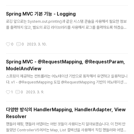
er(getClass()); /** 편리한 @RequestMapping 축약
어노테이션 @GetMapping @PostMapping @Dele
Spring MVC 기본 기능 - Logging
teMapping @PatchMapping @PutMapping */ @
글 내용
로깅 앞으로는 System.out.println()과 같은 시스템 콘솔을 사용해서 필요한 정보
GetMapping(value = "/hello-basic") public Strin
를 출력하지 않고, 별도의 로깅 라이브러리를 사용해서 로그를 출력하도록 하겠습니
g helloBasic() { log.info("helloBasic"); return "o
다. 🚩 로그와 관련해서는 깊게 들어가면 끝도 없기 때문에 여기서는 최소한의 사용
k"; } @Re..
방법만 알아보고 사용하도록 하겠습니다. 로그 사용 장점 쓰레드 정보, 클래스 이름
작성시간
0
0
2023. 3. 10.
같은 부가정보를 함께 볼 수 있고, 출력 모양을 조정할 수 있습니다. 로그 레벨에 따라
개발 서버에서는 모든 로그를 출력하고, 운영 서버에서는 출력하지 않는 등 로그를
상황에 맞게 조절할 수 있습니다. System.out 콘솔에만 출력하는 것이 아니라, 파
Spring MVC - @RequestMapping, @RequestParam,
일이나 네트워크 등, 로그를 별도의 위치에 남길 수 있습니다. 특히 파일로 남길 때에
ModelAndView
는 날짜 별, 특정 용량에 따른 로그..
글 내용
스프링이 제공하는 컨트롤러는 어노테이션 기반으로 동작해서 유연하고 실용적입니
다. v1 - @RequestMapping 도입 @RequestMapping 기반의 어노테이션 컨
트롤러를 코드를 통해 먼저 살펴보겠습니다. 1. MemberForm SpringMemberF
작성시간
1
0
2023. 3. 9.
ormControllerV1 @Controller public class SpringMemberFormContr
ollerV1 { @RequestMapping("springmvc/v1/members/new-form") pu
blic ModelAndView process() { return new ModelAndView("new-for
다양한 방식의 HandlerMapping, HandlerAdapter, View
m"); } } @Controller 스프링이 자동으로 스프링 빈으로 등록 ( @Controller 어
Resolver
노테이션 내부에 ..
글 내용
핸들러 매핑, 핸들러 어댑터는 어떤 것들이 사용되는지 알아보겠습니다. 이 전에 만
들었던 ControllerV5에서는 Map, List 컬렉션을 사용해서 직접 핸들러와 어댑터