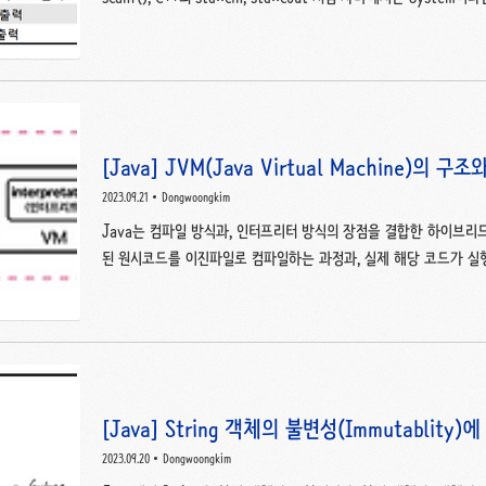
고 있습니다. ※ System 클래스는 java.lang 패키지에 포함되
System.in(표준 입력), System.out(표준 출력), System.er
System.in System.in.read()는 바이트 단위로 데이터를 읽는 
바이트를 읽고, 읽은 바이트의 정수 값을 리턴합니다. public class Syst
[Java] JVM(Java Virtual Machine)의
2023.09.21
Dongwoongkim
Java는 컴파일 방식과, 인터프리터 방식의 장점을 결합한 하이브
된 원시코드를 이진파일로 컴파일하는 과정과, 실제 해당 코드가 실행되
진파일에서 필요한 부분들을 한 줄씩 읽어(interprete) 실행됩니다.
자바는 운영체제로부터 독립적인 환경에서 실행 가능하다는 장점을 가
JVM이 내부에서 어떻게 동작하고 구조는 어떤지 알아봅시다.JVM의
그램을 실행하면 JVM은 운영체제로부터 메모리를 할당 받습니다-> 할당받은
자바 컴파일러가 자바 소스코드를 자바 ..
[Java] String 객체의 불변성(Immutablity)
2023.09.20
Dongwoongkim