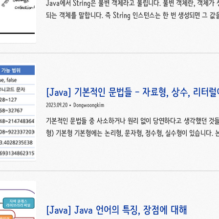
Java에서 String은 불변 객체라고 불립니다. 불변 객체란, 객체
되는 객체를 말합니다. 즉 String 인스턴스는 한 번 생성되면 그 값
그런데 아래 코드를 보면 String a = "hi"; a = "hi~"; System.out.
hi~"로 나오는데, 값이 변경된 것 아닌가라고 생각할 수 있습니다. 실
니라 2번째 라인에서 새로운 String 객체(="hi~")가 생성되고,
이걸 말하는 것이 아닙니다. String 객체의 불변성은 "hi"라는 Strin
[Java] 기본적인 문법들 - 자료형, 상수, 리터
2023.09.20
Dongwoongkim
기본적인 문법들 중 사소하거나 원리 없이 당연하다고 생각했던 것들 
형) 기본형 기본형에는 논리형, 문자형, 정수형, 실수형이 있습니다. 논리
지만, Java에서는 boolean으로 사용합니다.) 문자형 - char 정수형 - b
double, float Spring 을 다룰 때에는 int, double, long 대신 I
Integer는 어떻게 다를까? int는 자료형(primitive type, 변
모리 상의 공간'을 의미)으로 산수연산이 가능하고 null로 초기..
[Java] Java 언어의 특징, 장점에 대해