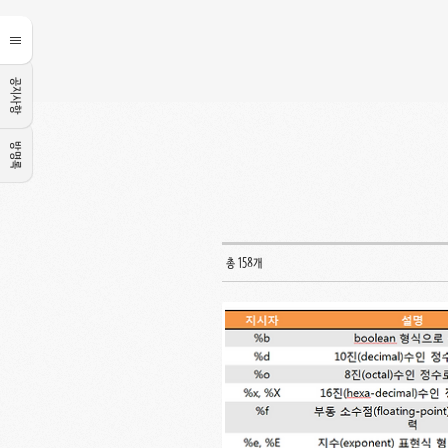
공지사항
방명록
총 158개