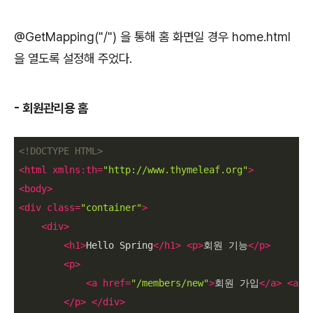
@GetMapping("/") 을 통해 홈 화면일 경우 home.html
을 열도록 설정해 주었다.
- 회원관리용 홈
<!DOCTYPE 
HTML
>
<
html
xmlns:th
=
"http://www.thymeleaf.org"
>
<
body
>
<
div
class
=
"container"
>
<
div
>
<
h1
>
Hello Spring
</
h1
>
<
p
>
회원 기능
</
p
>
<
p
>
<
a
href
=
"/members/new"
>
회원 가입
</
a
>
<
a
h
</
p
>
</
div
>