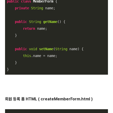
public
class
MemberForm
{

private
String
 name;

public
String
getName
(
)
 {

return
 name;

    }

public
void
setName
(
String
 name
)
 {

this
.name = name;

    }

회원 등록 폼 HTML ( createMemberForm.html )