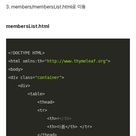
3. members/membersList.html로 이동
membersList.html
<!DOCTYPE HTML>

<html xmlns:th=
"http://www.thymeleaf.org"
>

<body>

<div class=
"container"
>

    <div>

        <table>

            <thead>

            <tr>

                <th>
#</th>
                <th>이름</th> </tr>

            </thead>
