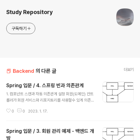
Study Repository
구독하기
더보기
📕 Backend
의 다른 글
Spring 입문 / 4. 스프링 빈과 의존관계
글 내용
1. 컴포넌트 스캔과 자동 의존관계 설정 회원(도메인) 컨트
롤러가 회원 서비스와 리포지토리를 사용할수 있게 의존관
계를 준비하자. package kdo6301.spring0.controll
0
0
2023. 1. 17.
er; import kdo6301.spring0.service.MemberSe
rvice; import org.springframework.beans.factor
y.annotation.Autowired; import org.springframe
Spring 입문 / 3. 회원 관리 예제 - 백엔드 개
work.stereotype.Controller; @Controller public
class MemberController { private final Member
발