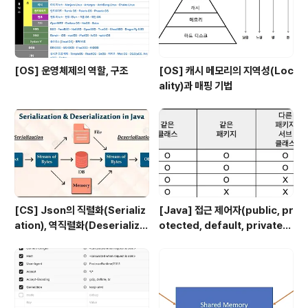
[OS] 운영체제의 역할, 구조
[OS] 캐시 메모리의 지역성(Loc
ality)과 매핑 기법
[CS] Json의 직렬화(Serializ
[Java] 접근 제어자(public, pr
ation), 역직렬화(Deserializa
otected, default, private)
tion)
에 대해