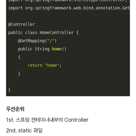
import org.springframework.web.bind.annotation.GetMap
@Controller

public class HomeController {

    @GetMapping(
"/"
)

    public String 
home
()

    {

return
"home"
;

    }

}
우선순위
1st. 스프링 컨테이너내부의 Controller
2nd. static 파일