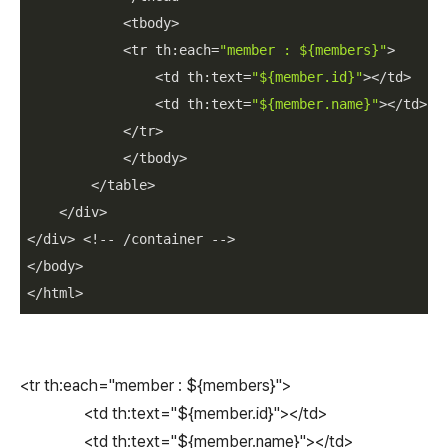
            <tbody>

            <tr th:each=
"member : 
${members}
"
>

                <td th:text=
"
${member.id}
"
></td>

                <td th:text=
"
${member.name}
"
></td>

            </tr>

            </tbody>

        </table>

    </div>

</div> <!-- /container -->

</body>

</html>
<tr th:each="member : ${members}">
<td th:text="${member.id}"></td>
<td th:text="${member.name}"></td>