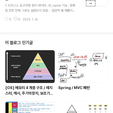
글 내용
Service memberService; @Autowired public M
1. 비즈니스 요구사항 정리 데이터 : ID, name 기능 : 등록
emberController(MemberSer..
및 조회 전제 : DB는 설정되지 않음. - 일반적 웹 애플리케
이션 구조 1. 컨트롤러 : 웹 MVC의 컨트롤러 역할 2. 서비
0
0
2023. 1. 16.
스 : 핵심 비즈니스 로직 구현 3. 리포지토리 : DB에 접근,
도메인 객체를 DB에 저장 및 관리 4. 도메인 : 비즈니스 도
메인 객체 ex) 회원, 주문, 쿠폰 등등 주로 DB에 저장하고
관리됨. - 클래스 의존관계 - DB가 선정되지 않은 상황이
라 우선 인터페이스로 구현 클래스를 변경할수 있도록 설
이 블로그 인기글
계 - 데이터 저장소(DB)는 RDB, NoSQL 등등 다양한 저
장소가 있지만 고민중인 상황 - 개발진행을 위해서 초기 개
발 단계에서는 구현체로 가벼운 메모리 기반의 데이터 저
장소 사용 2. 회원 도메인과 Re..
[OS] 메모리 4 계층 구조 / 레지
Spring / MVC 패턴
스터, 캐시, 주기억장치, 보조기억
장치