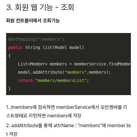
3. 회원 웹 기능 - 조회
회원 컨트롤러에서 조회기능
@GetMapping(
"/members"
)
public
 String list(Model model)

{

    List<Member> members = memberService.findMembers(
    model.addAttribute(
"members"
,members);

return
"members/membersList"
;

}
1. /members에 접속하면 memberService에서 모든멤버를 리
스트형태로 리턴하면 members에 저장
2. addAttribute를 통해 attrName : "members"에 member lis
t 저장