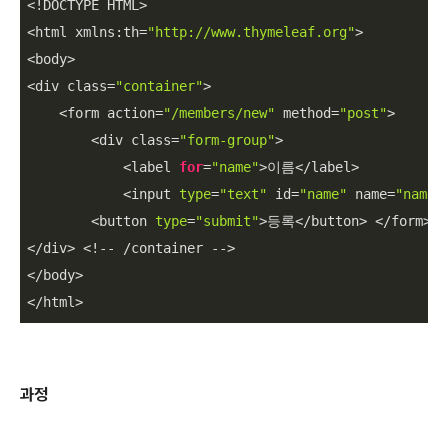
<!DOCTYPE HTML>

<html xmlns:th=
"http://www.thymeleaf.org"
>

<body>

<div class=
"container"
>

    <form action=
"/members/new"
 method=
"post"
>

        <div class=
"form-group"
>

            <label 
for
=
"name"
>이름</label>

            <input 
type
=
"text"
 id=
"name"
 name=
"name"
        <button 
type
=
"submit"
>등록</button> </form>

</div> <!-- /container -->

</body>

</html>
과정