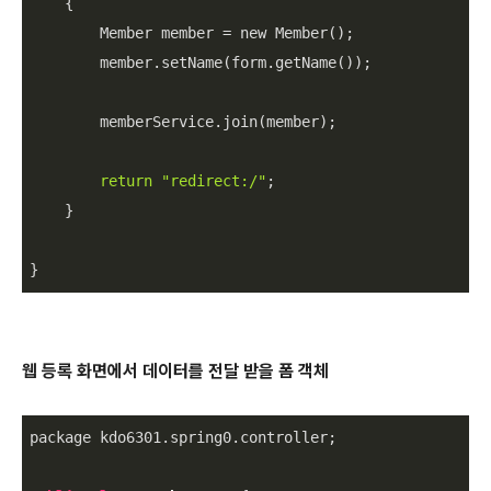
    {

        Member member = new Member();

        member.setName(form.getName());

        memberService.join(member);

return
"redirect:/"
;

    }

}
웹 등록 화면에서 데이터를 전달 받을 폼 객체
package kdo6301.spring0.controller;
