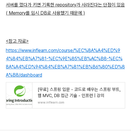
서버를 껐다가 키면 기록한 repository가 사라진다는 단점이 있음
( Memory를 임시 DB로 사용했기 때문에 )
<참고 자료>
https://www.inflearn.com/course/%EC%8A%A4%ED%9
4%84%EB%A7%81-%EC%9E%85%EB%AC%B8-%EC%
8A%A4%ED%94%84%EB%A7%81%EB%B6%80%ED%8
A%B8/dashboard
[무료] 스프링 입문 - 코드로 배우는 스프링 부트,
웹 MVC, DB 접근 기술 - 인프런 | 강의
www.inflearn.com
로그 정보