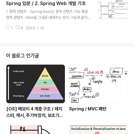
Spring 입문 / 2. Spring Web 개발 기초
관리됨. - 클래스 의존관계 - DB가 선정되지 않은 상황이
글 내용
라 우선 인터페이스로 구현 클래스를 변경할수 있도록 설
1. 정적 컨텐츠 - Spring boot는 정적 컨텐츠 기능 제공
계 - 데이터 저장소(DB)는 RDB, NoSQL 등등 다양한 저
정적 콘텐츠 : html을 그대로 내려주는 방식 그림과 같이
장소가 있지만 고민중인 상황 - 개발진행을 위해서 초기 개
톰켓 서버에서 요청받아, 우선적으로 Controller에서 hel
발 단계에서는 구현체로 가벼운 메모리 기반의 데이터 저
1
0
2023. 1. 12.
lo-static.html을 찾아보고 hello-static 관련 컨트롤러
장소 사용 2. 회원 도메인과 Re..
가 없으면 그대로 리턴한다. 2. MVC와 템플릿 엔진 MVC,
Template : 변형해서 내려주는 방식 - MVC ( Model +
View + Controller ) 그림과 같이 내장 톰켓 서버에서 요
청받은 페이지를 스프링 컨테이너의 Controller에 매핑된
이 블로그 인기글
name이 있으면 해당 name의 model을 통해 처리한 후
return 타입이 문자열(viewName)이면 viewResolve
r를 통해 viewName.html을 처리하고 ..
[OS] 메모리 4 계층 구조 / 레지
Spring / MVC 패턴
스터, 캐시, 주기억장치, 보조기억
장치