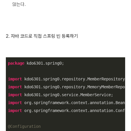
않는다.
2. 자바 코드로 직접 스프링 빈 등록하기
package
 kdo6301.spring0;

import
import
import
import
import
 org.springframework.context.annotation.Configu
@Configuration