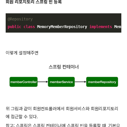
회원 리포지토리 스프링 빈 등록
@Repository
public
class
MemoryMemberRepository
implements
Membe
이렇게 설정해주면
위 그림과 같이 회원컨트롤러에서 회원서비스와 회원리포지토리
에 접근할 수 있다.
참고
:
스프링은 스프링 컨테이너에 스프링 빈을 등록할 때
,
기본으