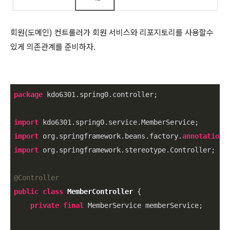
회원(도메인) 컨트롤러가 회원 서비스와 리포지토리를 사용할수
있게 의존관계를 준비하자.
package
 kdo6301.spring0.controller;

import
import
 org.springframework.beans.factory.
annotation
import
 org.springframework.stereotype.Controller;

@Controller
public
class
MemberController
{

private
final
 MemberService memberService;
