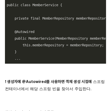
public class MemberService {

    private final MemberRepository memberRepository;

    @Autowired

    public MemberService(MemberRepository memberRepos
        this.memberRepository = memberRepository;

    }

    ...
스프링
❗️ 생성자에 @Autowired를 사용하면 객체 생성 시점에
컨테이너에서 해당 스프링 빈을 찾아서 주입한다
.