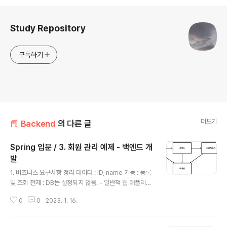
로그 정보
Study Repository
구독하기
더보기
📕 Backend
의 다른 글
Spring 입문 / 3. 회원 관리 예제 - 백엔드 개
발
글 내용
1. 비즈니스 요구사항 정리 데이터 : ID, name 기능 : 등록
및 조회 전제 : DB는 설정되지 않음. - 일반적 웹 애플리케
이션 구조 1. 컨트롤러 : 웹 MVC의 컨트롤러 역할 2. 서비
0
0
2023. 1. 16.
스 : 핵심 비즈니스 로직 구현 3. 리포지토리 : DB에 접근,
도메인 객체를 DB에 저장 및 관리 4. 도메인 : 비즈니스 도
메인 객체 ex) 회원, 주문, 쿠폰 등등 주로 DB에 저장하고