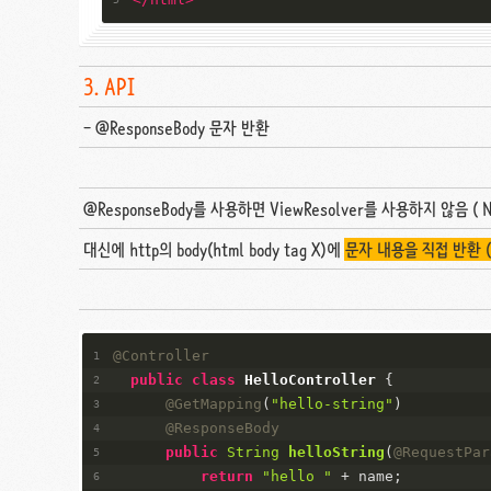
3. API
- @ResponseBody 문자 반환
@ResponseBody를 사용하면 ViewResolver를 사용하지 않음 ( No 
대신에 http의 body(html body tag X)에
문자 내용을 직접 반환 ( re
@Controller
public
class
HelloController
{
@GetMapping
(
"hello-string"
)
@ResponseBody
public
String
helloString
(
@RequestPar
return
"hello "
 + name;