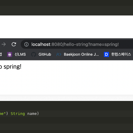
me"
) 
String
 name
)