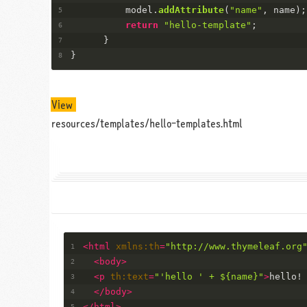
          model.
addAttribute
(
"name"
, name);
return
"hello-template"
;
      }
}
View
resources/templates/hello-templates.html
<
html
xmlns:th
=
"http://www.thymeleaf.org
<
body
>
<
p
th:text
=
"'hello ' + ${name}"
>
hello!
</
body
>
</
html
>