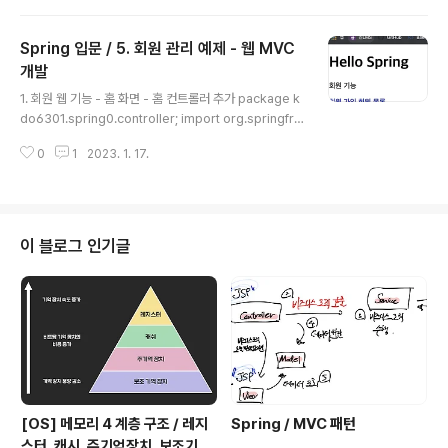
장소 사용 2. 회원 도메인과 Re..
rvice; import org.springframework.beans.factor
y.annotation.Autowired; import org.springframe
Spring 입문 / 5. 회원 관리 예제 - 웹 MVC
work.stereotype.Controller; @Controller public
class MemberController { private final Member
개발
글 내용
Service memberService; @Autowired public M
1. 회원 웹 기능 - 홈 화면 - 홈 컨트롤러 추가 package k
emberController(MemberSer..
do6301.spring0.controller; import org.springfra
mework.stereotype.Controller; import org.sprin
0
1
2023. 1. 17.
gframework.web.bind.annotation.GetMapping;
@Controller public class HomeController { @G
etMapping("/") public String home() { return "ho
me"; } } 우선순위 1st. 스프링 컨테이너내부의 Controll
er 2nd. static 파일 @GetMapping("/") 을 통해 홈 화
이 블로그 인기글
면일 경우 home.html을 열도록 설정해 주었다. - 회원관
리용 홈 Hello Spr..
[OS] 메모리 4 계층 구조 / 레지
Spring / MVC 패턴
스터, 캐시, 주기억장치, 보조기억