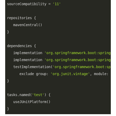
sourceCompatibility = 
'11'
repositories {

   mavenCentral()

}

dependencies {

   implementation 
'org.springframework.boot:spring-b
   implementation 
'org.springframework.boot:spring-b
   testImplementation(
'org.springframework.boot:spri
      exclude group: 
'org.junit.vintage'
, module: 
'j
}

tasks.named(
'test'
) {

   useJUnitPlatform()

}