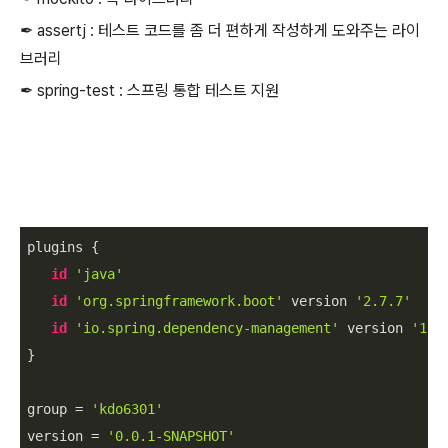
✒︎ assertj : 테스트 코드를 좀 더 편하게 작성하게 도와주는 라이
브러리
✒︎ spring-test : 스프링 통합 테스트 지원
plugins {

id
'java'
id
'org.springframework.boot'
 version 
'2.7.7'
id
'io.spring.dependency-management'
 version 
'1.0
}

group = 
'kdo6301'
version = 
'0.0.1-SNAPSHOT'