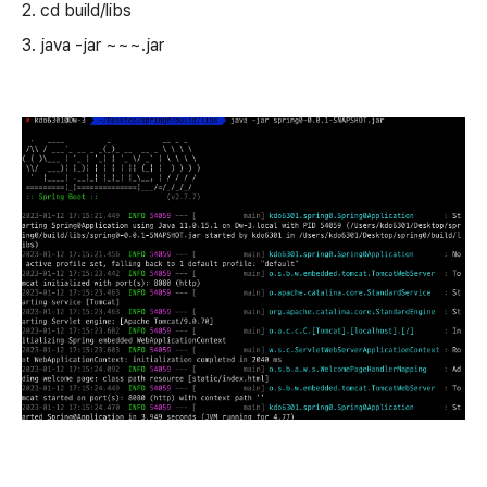
2. cd build/libs
3. java -jar ~~~.jar