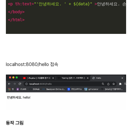
<
p
th:text
=
"'안녕하세요. ' + ${data}"
 >
안녕하세요. 손님
</
body
>
</
html
>
localhost:8080/hello 접속
동작 그림