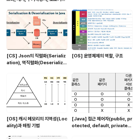
장치
[CS] Json의 직렬화(Serializ
[OS] 운영체제의 역할, 구조
ation), 역직렬화(Deserializa
tion)
[OS] 캐시 메모리의 지역성(Loc
[Java] 접근 제어자(public, pr
ality)과 매핑 기법
otected, default, private)
에 대해