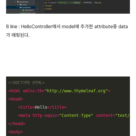
8 line : HelloController에서 model에 추가한 attribute중 data
가 매핑된다.
<!DOCTYPE 
HTML
>
<
html
xmlns:th
=
"http://www.thymeleaf.org"
>
<
head
>
<
title
>
Hello
</
title
>
<
meta
http-equiv
=
"Content-Type"
content
=
"text/ht
</
head
>
<
body
>