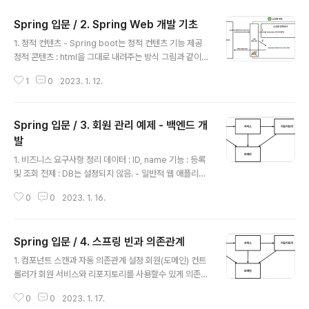
Spring 입문 / 2. Spring Web 개발 기초
글 내용
1. 정적 컨텐츠 - Spring boot는 정적 컨텐츠 기능 제공
정적 콘텐츠 : html을 그대로 내려주는 방식 그림과 같이
톰켓 서버에서 요청받아, 우선적으로 Controller에서 hel
1
0
2023. 1. 12.
lo-static.html을 찾아보고 hello-static 관련 컨트롤러
가 없으면 그대로 리턴한다. 2. MVC와 템플릿 엔진 MVC,
Template : 변형해서 내려주는 방식 - MVC ( Model +
Spring 입문 / 3. 회원 관리 예제 - 백엔드 개
View + Controller ) 그림과 같이 내장 톰켓 서버에서 요
청받은 페이지를 스프링 컨테이너의 Controller에 매핑된
발
글 내용
name이 있으면 해당 name의 model을 통해 처리한 후
1. 비즈니스 요구사항 정리 데이터 : ID, name 기능 : 등록
return 타입이 문자열(viewName)이면 viewResolve
및 조회 전제 : DB는 설정되지 않음. - 일반적 웹 애플리케
r를 통해 viewName.html을 처리하고 ..
이션 구조 1. 컨트롤러 : 웹 MVC의 컨트롤러 역할 2. 서비
0
0
2023. 1. 16.
스 : 핵심 비즈니스 로직 구현 3. 리포지토리 : DB에 접근,
도메인 객체를 DB에 저장 및 관리 4. 도메인 : 비즈니스 도
메인 객체 ex) 회원, 주문, 쿠폰 등등 주로 DB에 저장하고
Spring 입문 / 4. 스프링 빈과 의존관계
관리됨. - 클래스 의존관계 - DB가 선정되지 않은 상황이
글 내용
라 우선 인터페이스로 구현 클래스를 변경할수 있도록 설
1. 컴포넌트 스캔과 자동 의존관계 설정 회원(도메인) 컨트
계 - 데이터 저장소(DB)는 RDB, NoSQL 등등 다양한 저
롤러가 회원 서비스와 리포지토리를 사용할수 있게 의존관
장소가 있지만 고민중인 상황 - 개발진행을 위해서 초기 개
계를 준비하자. package kdo6301.spring0.controll
발 단계에서는 구현체로 가벼운 메모리 기반의 데이터 저
0
0
2023. 1. 17.
er; import kdo6301.spring0.service.MemberSe