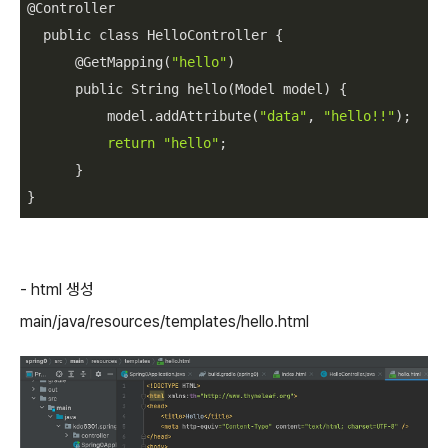
@Controller

  public class HelloController {

      @GetMapping(
"hello"
)

      public String hello(Model model) {

          model.addAttribute(
"data"
, 
"hello!!"
);

return
"hello"
;

      }

}
- html 생성
main/java/resources/templates/hello.html