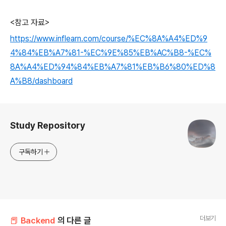
<참고 자료>
https://www.inflearn.com/course/%EC%8A%A4%ED%9
4%84%EB%A7%81-%EC%9E%85%EB%AC%B8-%EC%
8A%A4%ED%94%84%EB%A7%81%EB%B6%80%ED%8
A%B8/dashboard
로그 정보
Study Repository
구독하기
더보기
📕 Backend
의 다른 글